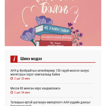
i
Шинэ мэдээ
АНУ-д Фулбрайтын хөтөлбөрөөр 150 гаруй монгол залуус
магистрын зэрэг хамгаалаад байна
2 цаг 23 мин
Месси 80 мянган евро хандивлажээ
2 цаг 54 мин
Татварын өртэй шатахуун импортлогч ААН-үүдийн дансыг
битүүмжлэхгүй