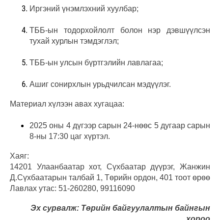
Иргэний үнэмлэхний хуулбар;
ТББ-ын тодорхойлолт болон нэр дэвшүүлсэн
тухай хурлын тэмдэглэл;
ТББ-ын улсын бүртгэлийн лавлагаа;
Ашиг сонирхлын урьдчилсан мэдүүлэг.
Материал хүлээн авах хугацаа:
2025 оны 4 дүгээр сарын 24-нөөс 5 дугаар сарын
8-ны 17:30 цаг хүртэл.
Хаяг:
14201 Улаанбаатар хот, Сүхбаатар дүүрэг, Жанжин
Д.Сүхбаатарын талбай 1, Төрийн ордон, 401 тоот өрөө
Лавлах утас: 51-260280, 99116090
Эх сурвалж: Төрийн байгуулалтын байнгын
хороо