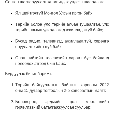
Сонгон шалгаруулалтад тавигдах үндсэн шаардлага:
Ял шийтгэлгүй Монгол Улсын иргэн байх;
Төрийн болон улс төрийн албан тушаалтан, улс
төрийн намын удирдлагад ажилладаггүй байх;
Бусад радио, телевизэд ажилладаггүй, хөрөнгө
оруулалт хийгээгүй байх;
Олон нийтийн телевизийн хараат бус байдалд
нөлөөлөх этгээд биш байх.
Бүрдүүлэх бичиг баримт:
Төрийн байгуулалтын байнгын хорооны 2022
оны 15 дугаар тогтоолын 2-р хавсралтын маягт;
Боловсрол, эрдмийн цол, мэргэшлийн
гэрчилгээний баталгаажуулсан хуулбар;