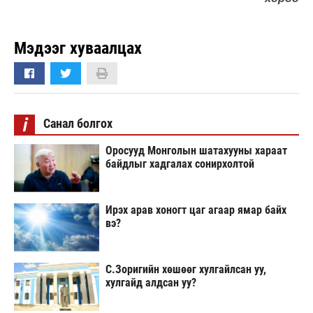
Мэдээг хуваалцах
i
Санал болгох
Оросууд Монголын шатахууны хараат
байдлыг хадгалах сонирхолтой
Ирэх арав хоногт цаг агаар ямар байх
вэ?
С.Зоригийн хөшөөг хулгайлсан уу,
хулгайд алдсан уу?