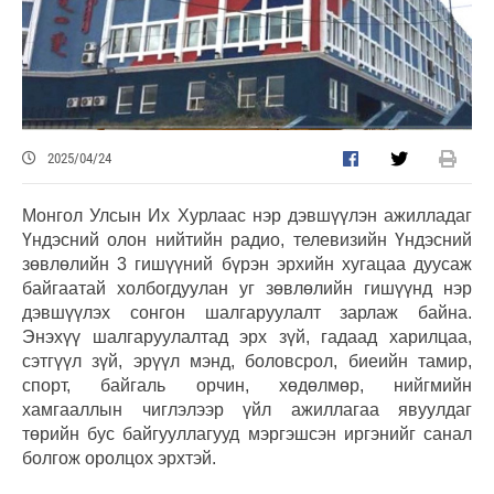
2025/04/24
Монгол Улсын Их Хурлаас нэр дэвшүүлэн ажилладаг
Үндэсний олон нийтийн радио, телевизийн Үндэсний
зөвлөлийн 3 гишүүний бүрэн эрхийн хугацаа дуусаж
байгаатай холбогдуулан уг зөвлөлийн гишүүнд нэр
дэвшүүлэх сонгон шалгаруулалт зарлаж байна.
Энэхүү шалгаруулалтад эрх зүй, гадаад харилцаа,
сэтгүүл зүй, эрүүл мэнд, боловсрол, биеийн тамир,
спорт, байгаль орчин, хөдөлмөр, нийгмийн
хамгааллын чиглэлээр үйл ажиллагаа явуулдаг
төрийн бус байгууллагууд мэргэшсэн иргэнийг санал
болгож оролцох эрхтэй.