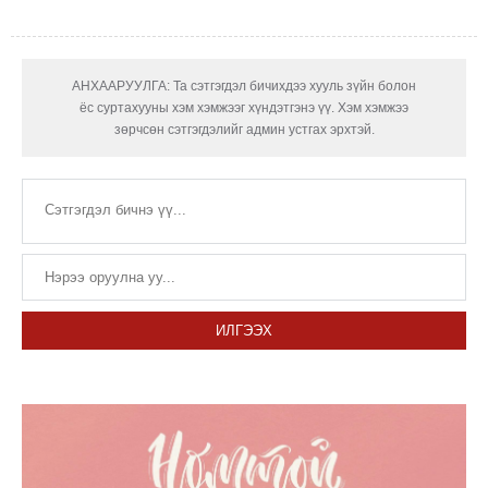
АНХААРУУЛГА: Та сэтгэгдэл бичихдээ хууль зүйн болон
ёс суртахууны хэм хэмжээг хүндэтгэнэ үү. Хэм хэмжээ
зөрчсөн сэтгэгдэлийг админ устгах эрхтэй.
ИЛГЭЭХ