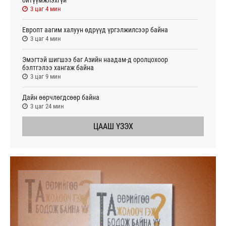
3 цаг 4 мин
Европт аагим халуун өдрүүд үргэлжилсээр байна
3 цаг 4 мин
Эмэгтэй шигшээ баг Азийн наадам-д оролцохоор
бэлтгэлээ хангаж байна
3 цаг 9 мин
Дайн өөрчлөгдсөөр байна
3 цаг 24 мин
ЦААШ ҮЗЭХ