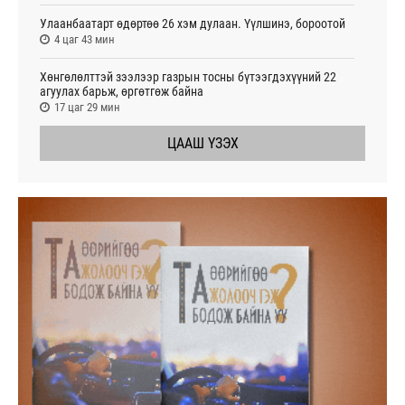
Улаанбаатарт өдөртөө 26 хэм дулаан. Үүлшинэ, бороотой
4 цаг 43 мин
Хөнгөлөлттэй зээлээр газрын тосны бүтээгдэхүүний 22
агуулах барьж, өргөтгөж байна
17 цаг 29 мин
ЦААШ ҮЗЭХ