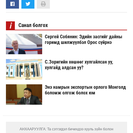
i
Санал болгох
Сергей Собянин: Эдийн засгийг дайны
горимд шилжүүлбэл Орос сүйрнэ
С.Зоригийн хөшөөг хулгайлсан уу,
хулгайд алдсан уу?
Энэ намрын экспортын орлого Монголд
боломж олгож болох юм
АНХААРУУЛГА: Та сэтгэгдэл бичихдээ хууль зүйн болон