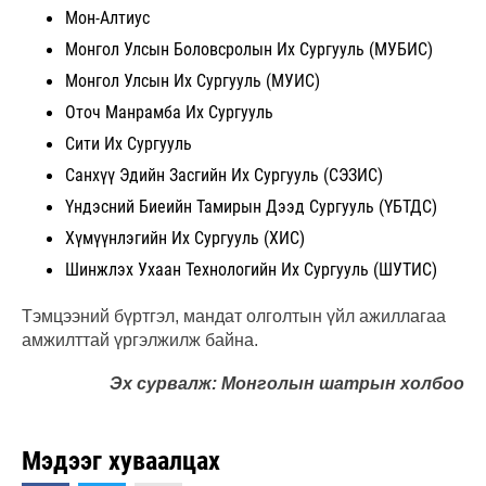
Мон-Алтиус
Монгол Улсын Боловсролын Их Сургууль (МУБИС)
Монгол Улсын Их Сургууль (МУИС)
Оточ Манрамба Их Сургууль
Сити Их Сургууль
Санхүү Эдийн Засгийн Их Сургууль (СЭЗИС)
Үндэсний Биеийн Тамирын Дээд Сургууль (ҮБТДС)
Хүмүүнлэгийн Их Сургууль (ХИС)
Шинжлэх Ухаан Технологийн Их Сургууль (ШУТИС)
Тэмцээний бүртгэл, мандат олголтын үйл ажиллагаа
амжилттай үргэлжилж байна.
Эх сурвалж: Монголын шатрын холбоо
Мэдээг хуваалцах