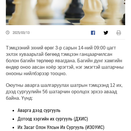
2025/03/13
Тэмцээний эхний өрөг 3-р сарын 14-ний 09:00 цагт
эхлэх хуваарьтай бөгөөд тэмцээн ганцаарчилсан
болон багийн төрлөөр явагдана. Багийн дүнг хамгийн
өндөр оноо авсан хоёр эрэгтэй, нэг эмэгтэй шатарчны
онооны нийлбэрээр тооцно.
Оюутны аварга шалгаруулах шатрын тэмцээнд 12 их,
дээд сургуулийн 56 шатарчин оролцох эрхээ аваад
байна. Үүнд:
Аварга дээд сургууль
Дотоод хэргийн их сургууль (ДХИС)
Их Засаг Олон Улсын Их Сургууль (ИЗОУИС)