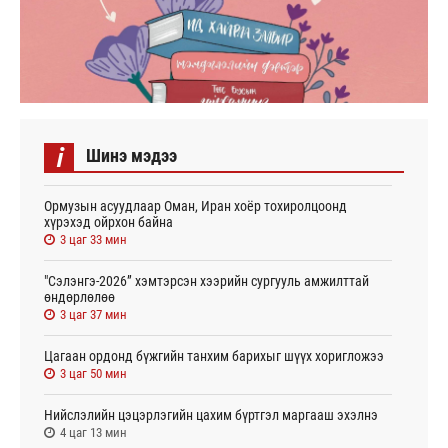
i
Шинэ мэдээ
Ормузын асуудлаар Оман, Иран хоёр тохиролцоонд
хүрэхэд ойрхон байна
3 цаг 33 мин
"Сэлэнгэ-2026” хэмтэрсэн хээрийн сургууль амжилттай
өндөрлөлөө
3 цаг 37 мин
Цагаан ордонд бүжгийн танхим барихыг шүүх хоригложээ
3 цаг 50 мин
Нийслэлийн цэцэрлэгийн цахим бүртгэл маргааш эхэлнэ
4 цаг 13 мин