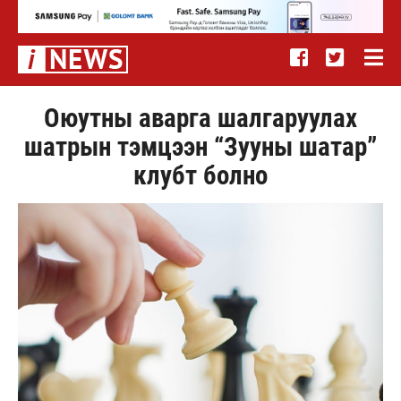
Оюутны аварга шалгаруулах
шатрын тэмцээн “Зууны шатар”
клубт болно