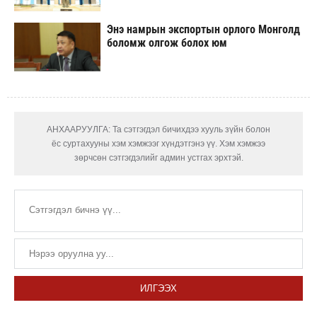
Энэ намрын экспортын орлого Монголд
боломж олгож болох юм
АНХААРУУЛГА: Та сэтгэгдэл бичихдээ хууль зүйн болон
ёс суртахууны хэм хэмжээг хүндэтгэнэ үү. Хэм хэмжээ
зөрчсөн сэтгэгдэлийг админ устгах эрхтэй.
ИЛГЭЭХ