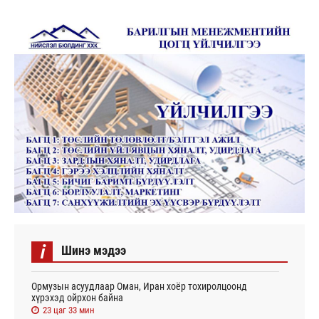
i
Шинэ мэдээ
Ормузын асуудлаар Оман, Иран хоёр тохиролцоонд
хүрэхэд ойрхон байна
23 цаг 33 мин