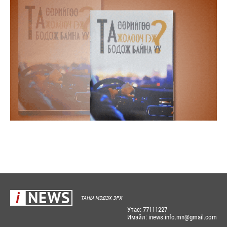
Утас: 77111227
Имэйл: inews.info.mn@gmail.com