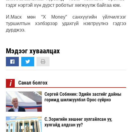
гэдэг нэртэй хүн дүрст роботыг хөгжүүлж байгаа юм.
И.Маск мөн “X Money” санхүүгийн үйлчилгээг
туршилтын хэлбэрээр удахгүй нэвтрүүлнэ гэдгээ
дурджээ.
Мэдээг хуваалцах
i
Санал болгох
Сергей Собянин: Эдийн засгийг дайны
горимд шилжүүлбэл Орос сүйрнэ
С.Зоригийн хөшөөг хулгайлсан уу,
хулгайд алдсан уу?