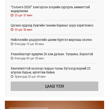
"Сэлэнгэ-2026” хэмтэрсэн хээрийн сургууль амжилттай
өндөрлөлөө
23 цаг 37 мин
Цагаан ордонд бүжгийн танхим барихыг шүүх хоригложээ
23 цаг 50 мин
Нийслэлийн цэцэрлэгийн цахим бүртгэл маргааш эхэлнэ
Өчигдөр 10 цаг 00 мин
Улаанбаатарт өдөртөө 26 хэм дулаан. Үүлшинэ, бороотой
Өчигдөр 09 цаг 30 мин
Хөнгөлөлттэй зээлээр газрын тосны бүтээгдэхүүний 22
агуулах барьж, өргөтгөж байна
Уржигдар 20 цаг 44 мин
ЦААШ ҮЗЭХ