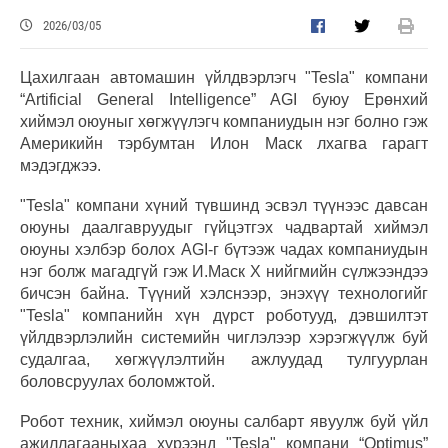
2026/03/05
Цахилгаан автомашин үйлдвэрлэгч "Tesla" компани
“Artificial General Intelligence” AGI буюу Ерөнхий
хиймэл оюуныг хөгжүүлэгч компаниудын нэг болно гэж
Америкийн тэрбумтан Илон Маск лхагва гарагт
мэдэгджээ.
"Tesla" компани хүний түвшинд эсвэл түүнээс давсан
оюуны даалгавруудыг гүйцэтгэх чадвартай хиймэл
оюуны хэлбэр болох AGI-г бүтээж чадах компаниудын
нэг болж магадгүй гэж И.Маск Х нийгмийн сүлжээндээ
бичсэн байна. Түүний хэлснээр, энэхүү технологийг
"Tesla" компанийн хүн дүрст роботууд, дэвшилтэт
үйлдвэрлэлийн системийн чиглэлээр хэрэгжүүлж буй
судалгаа, хөгжүүлэлтийн ажлуудад тулгуурлан
боловсруулах боломжтой.
Робот техник, хиймэл оюуны салбарт явуулж буй үйл
ажиллагааныхаа хүрээнд "Tesla" компани “Optimus”