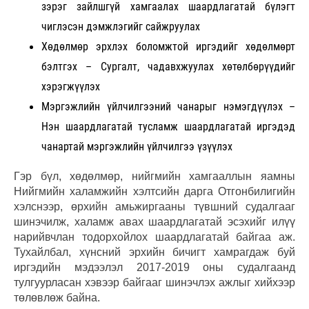
зэрэг зайлшгүй хамгаалах шаардлагатай бүлэгт
чиглэсэн дэмжлэгийг сайжруулах
Хөдөлмөр эрхлэх боломжтой иргэдийг хөдөлмөрт
бэлтгэх – Сургалт, чадавхжуулах хөтөлбөрүүдийг
хэрэгжүүлэх
Мэргэжлийн үйлчилгээний чанарыг нэмэгдүүлэх –
Нэн шаардлагатай тусламж шаардлагатай иргэдэд
чанартай мэргэжлийн үйлчилгээ үзүүлэх
Гэр бүл, хөдөлмөр, нийгмийн хамгааллын яамны
Нийгмийн халамжийн хэлтсийн дарга Отгонбилигийн
хэлснээр, өрхийн амьжиргааны түвшний судалгааг
шинэчилж, халамж авах шаардлагатай эсэхийг илүү
нарийвчлан тодорхойлох шаардлагатай байгаа аж.
Тухайлбал, хүнсний эрхийн бичигт хамрагдаж буй
иргэдийн мэдээлэл 2017-2019 оны судалгаанд
тулгуурласан хэвээр байгааг шинэчлэх ажлыг хийхээр
төлөвлөж байна.