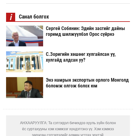
i
Санал болгох
Сергей Собянин: Эдийн засгийг дайны
горимд шилжүүлбэл Орос сүйрнэ
С.Зоригийн хөшөөг хулгайлсан уу,
хулгайд алдсан уу?
Энэ намрын экспортын орлого Монголд
боломж олгож болох юм
АНХААРУУЛГА: Та сэтгэгдэл бичихдээ хууль зүйн болон
ёс суртахууны хэм хэмжээг хүндэтгэнэ үү. Хэм хэмжээ
зөрчсөн сэтгэгдэлийг админ устгах эрхтэй.