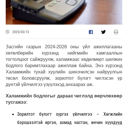
2025/03/13
Засгийн газрын 2024-2028 оны үйл ажиллагааны
хөтөлбөрийн хүрээнд нийгмийн хамгааллын
тогтолцоог сайжруулж, халамжаас хөдөлмөрт шилжих
бодлого баримтлахаар ажиллаж байна. Энэ хүрээнд
Халамжийн тухай хуулийн шинэчилсэн найруулгын
төсөл боловсруулж, зорилтот бүлэгт чиглэсэн үр
дүнтэй үйлчилгээ үзүүлэхэд анхаарах аж.
Халамжийн бодлогыг дараах чиглэлд өөрчлөхөөр
тусгажээ:
Зорилтот бүлэгт хүргэх үйлчилгээ – Хөгжлийн
бэрхшээлтэй иргэн, ахмад настан, өнчин хүүхдүүд