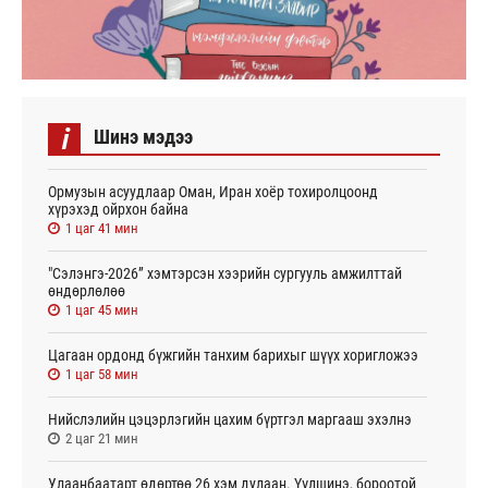
i
Шинэ мэдээ
Ормузын асуудлаар Оман, Иран хоёр тохиролцоонд
хүрэхэд ойрхон байна
1 цаг 41 мин
"Сэлэнгэ-2026” хэмтэрсэн хээрийн сургууль амжилттай
өндөрлөлөө
1 цаг 45 мин
Цагаан ордонд бүжгийн танхим барихыг шүүх хоригложээ
1 цаг 58 мин
Нийслэлийн цэцэрлэгийн цахим бүртгэл маргааш эхэлнэ
2 цаг 21 мин
Улаанбаатарт өдөртөө 26 хэм дулаан. Үүлшинэ, бороотой