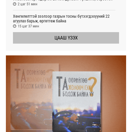
2 цаг 51 мин
Хөнгөлөлттэй зээлээр газрын тосны бүтээгдэхүүний 22
агуулах барьж, өргөтгөж байна
15 цаг 37 мин
ЦААШ ҮЗЭХ