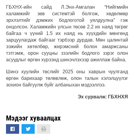
ГБХНХ-ийн сайд Л.Энх-Амгалан “Нийгмийн
халамжийг зөв системтэй болгож, хөдөлмөр
эрхлэлтийг дэмжих бодлоготой уялдуулна” гэж
онцолсон. Халамжийн улсын төсөв 2.2 их наяд төгрөг
байгаа ч үүний 1.5 их наяд нь хүүхдийн мөнгөнд
зарцуулагдаж байгааг тэрбээр дурдав. Мөн цалинтай
ээжийн хөтөлбөр, жирэмсний болон амаржсаны
тэтгэмж, орон сууцны зээлийн бодлого зэрэг олон
асуудлыг өргөн хүрээнд шинэчлэхээр ажиллаж байна.
Шинэ хуулийн төслийг 2025 оны хаврын чуулганд
өргөн барихаар төлөвлөж, олон талын хэлэлцүүлэг
зохион байгуулж буйг албаныхан мэдээллээ.
Эх сурвалж: ГБХНХЯ
Мэдээг хуваалцах