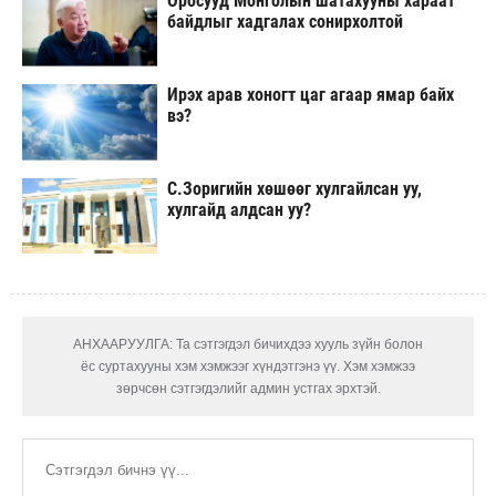
Оросууд Монголын шатахууны хараат
байдлыг хадгалах сонирхолтой
Ирэх арав хоногт цаг агаар ямар байх
вэ?
С.Зоригийн хөшөөг хулгайлсан уу,
хулгайд алдсан уу?
АНХААРУУЛГА: Та сэтгэгдэл бичихдээ хууль зүйн болон
ёс суртахууны хэм хэмжээг хүндэтгэнэ үү. Хэм хэмжээ
зөрчсөн сэтгэгдэлийг админ устгах эрхтэй.