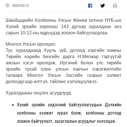
2025/03/13
Швейцарийн Холбооны Улсын Женев хотноо НҮБ-ын
Хүний эрхийн хорооны 143 дугаар хуралдаан энэ
сарын 10-12-ны өдрүүдэд зохион байгуулагдлаа.
Монгол Улсын оролцоо:
Тус хуралдаанд Хууль зүй, дотоод хэргийн яамны
Төрийн нарийн бичгийн дарга Н.Мягмар тэргүүтэй
ажлын хэсэг оролцож, Иргэний болон улс төрийн
эрхийн тухай олон улсын пактын хэрэгжилтийн
талаарх Монгол Улсын Засгийн газрын ээлжит
долоодугаар илтгэл, тайланг хэлэлцүүлжээ.
Хуралдааны онцлох асуудлууд:
Хүний эрхийн үндэсний байгууллагуудын Дэлхийн
холбооны ээлжит хурал болж, холбооны дотоод
зохион байгуулалт, засаглалын асуудлыг хэлэлцэв.