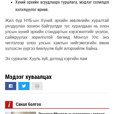
Хүний эрхийн асуудлаарх туршлага, мэдлэг солилцох
хэлэлцүүлэг өрнөв.
Жил бүр НҮБ-ын Хүний эрхийн зөвлөлийн хуралтай
уялдуулан зохион байгуулдаг тус хуралдаан нь олон
улсын хүний эрхийн стандартын хэрэгжилтийг үнэлэх,
сайжруулах зорилготой бөгөөд Монгол Улс энэ
чиглэлээр олон улсын хамтын нийгэмлэгийн өмнө
хүлээсэн үүргээ биелүүлж буйг илэрхийлж байна.
Эх сурвалж: Хууль зүй, дотоод хэргийн яам
Мэдээг хуваалцах
i
Санал болгох