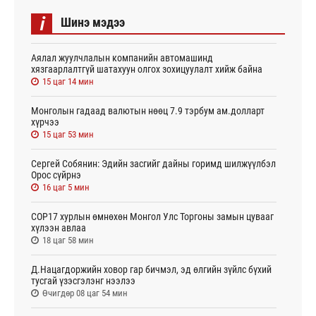
i
Шинэ мэдээ
Аялал жуулчлалын компанийн автомашинд
хязгаарлалтгүй шатахуун олгох зохицуулалт хийж байна
15 цаг 14 мин
Монголын гадаад валютын нөөц 7.9 тэрбум ам.долларт
хүрчээ
15 цаг 53 мин
Сергей Собянин: Эдийн засгийг дайны горимд шилжүүлбэл
Орос сүйрнэ
16 цаг 5 мин
COP17 хурлын өмнөхөн Монгол Улс Торгоны замын цувааг
хүлээн авлаа
18 цаг 58 мин
Д.Нацагдоржийн ховор гар бичмэл, эд өлгийн зүйлс бүхий
тусгай үзэсгэлэнг нээлээ
Өчигдөр 08 цаг 54 мин