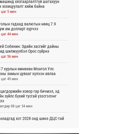
машинд хязгаарлалтгүй шатахуун
х зохицуулалт хийж байна
 цаг 5 мин
олын гадаад валютын нөөц 7.9
ум ам.долларт хүрчээ
 цаг 44 мин
ей Собянин: Эдийн засгийг дайны
мд шилжүүлбэл Орос сүйрнэ
 цаг 56 мин
7 хурлын өмнөхөн Монгол Улс
оны замын цувааг хүлээн авлаа
 цаг 49 мин
цагдоржийн ховор гар бичмэл, эд
йн зүйлс бүхий тусгай үзэсгэлэнг
ээ
игдөр 08 цаг 54 мин
нзадгад хот 2028 онд шинэ ДЦС-тай
о
игдөр 07 цаг 51 мин