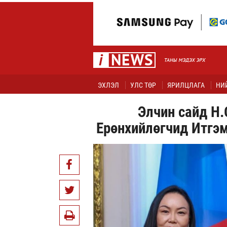
ЭХЛЭЛ
УЛС ТӨР
ЯРИЛЦЛАГА
НИ
Элчин сайд Н
Ерөнхийлөгчид Итгэм