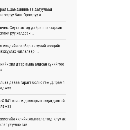
жигдар 16 цаг 01 мин
рал Г.Дамдиннямаа дагуулаад
нгос руу биш, Орос руу я...
 Хасина Бангладешт эргэн ирэхээ
ав
жигдар 15 цаг 58 мин
нчес: Сеута хотод дайран нэвтэрсэн
спани руу халдсан...
 нутагт жил бүр 500-700 толгой
агыг сэлгэн нутагшуулж байна
л мэндийн салбарын хүний нөөцийг
жигдар 15 цаг 54 мин
вхжуулах чиглэлээр ...
всролын салбарын хөгжлийг дэмжих
нийн хил дээр амиа алдсан хүний тоо
 улсын хамтын ажиллагааны талаар
л солилцов
ээ
жигдар 15 цаг 50 мин
лцээ даваа гарагт болно гэж Д.Трамп
дугаар сард Сүхбаатар боомтоор
эгджээ
17 тонн Аи-92 автобензин импортолжээ
жигдар 15 цаг 40 мин
eX 541 сая ам.долларын алдагдалтай
ллажээ
лдагч Н.Амарзаяа: 32 хуудастай
н дэвтэр долоо хоногт л дүүрдэг
жигдар 15 цаг 31 мин
ккогийн хилийн хамгаалалтад илүү их
лэг үзүүлнэ гэв
д Фулбрайтын хөтөлбөрөөр 150 гаруй