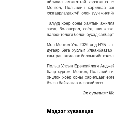
айлчлал амжилттай хэрэгжинэ гэ
Монгол, Польшийн харилцаа зө
хязгаарлагдахгүй, олон зуун жилий
Талууд хоёр орны хамтын ажиллаг
засаг, боловсрол, соёл, шинжлэх
палеонтологи болон бусад салбарт
Мөн Монгол Улс 2026 онд НҮБ-ын 
дугаар бага хурлыг Улаанбаатар
хамтран ажиллах боломжийг хэлэл
Польш Улсын Ерөнхийлөгч Анджей
баяр хүргэж, Монгол, Польшийн иж
онцлон хоёр орны харилцааг өрг
бэлэн байгаагаа илэрхийллээ.
Эх сурвалж: М
Мэдээг хуваалцах