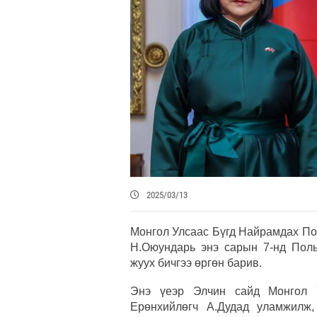
2025/03/13
Монгол Улсаас Бүгд Найрамдах По
Н.Оюундарь энэ сарын 7-нд Пол
жуух бичгээ өргөн барив.
Энэ үеэр Элчин сайд Монгол У
Ерөнхийлөгч А.Дудад уламжилж,