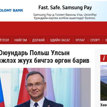
ЙТЛЭЛ
НИЙГЭМ
ДЭЛХИЙ
ЭДИЙН ЗАСАГ
УРЛАГ
СПОРТ
Э
.Оюундарь Польш Улсын
i
жлэх жуух бичгээ өргөн барив
Хөв