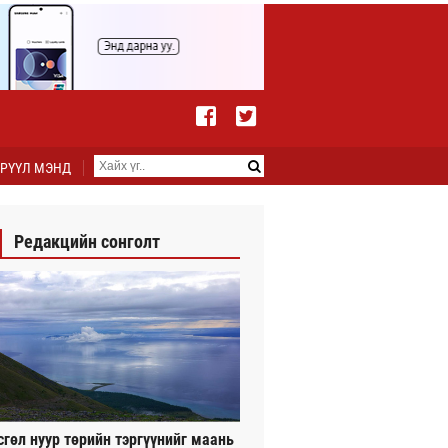
РҮҮЛ МЭНД
Редакцийн сонголт
сгөл нуур төрийн тэргүүнийг маань