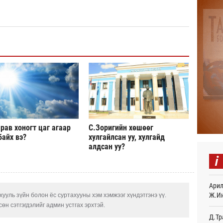
Авто
тоог
авна
Өч
Р.Да
орло
Өч
Улаа
Өч
СОР1
рав хоногт цаг агаар
С.Зоригийн хөшөөг
дипл
байх вэ?
хулгайлсан уу, хулгайд
тэрг
алдсан уу?
Ур
i
“Дүр
үзэс
Арил
Ур
Ж.И
ууль зүйн болон ёс суртахууны хэм хэмжээг хүндэтгэнэ үү.
өн сэтгэгдэлийг админ устгах эрхтэй.
Энэ 
505.
Д.Тр
мянг