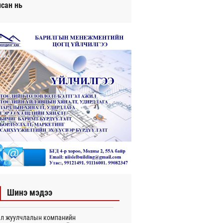
исан нь
Шинэ мэдээ
л жуулчлалын компанийн