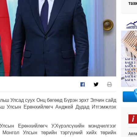
тах
льш Улсад суух Онц бөгөөд Бүрэн эрхт Элчин сайд
ьш Улсын Ерөнхийлөгч Анджей Дудад Итгэмжлэх
i
лсын Ерөнхийлөгч У.Хүрэлсүхийн мэндчилгээг
 Монгол Улсын төрийн тэргүүний хийх төрийн
Аяла