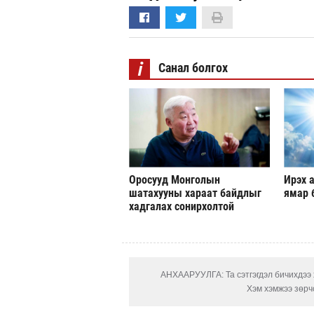
i
Санал болгох
Оросууд Монголын
Ирэх а
шатахууны хараат байдлыг
ямар 
хадгалах сонирхолтой
АНХААРУУЛГА: Та сэтгэгдэл бичихдээ х
Хэм хэмжээ зөрчс