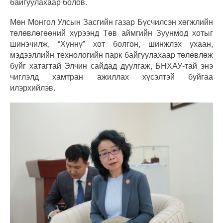
байгуулахаар болов.
Мөн Монгол Улсын Засгийн газар Бүсчилсэн хөгжлийн
төлөвлөгөөний хүрээнд Төв аймгийн Зуунмод хотыг
шинэчилж, “Хүннү” хот болгон, шинжлэх ухаан,
мэдээллийн технологийн парк байгуулахаар төлөвлөж
буйг хатагтай Элчин сайдад дуулгаж, БНХАУ-тай энэ
чиглэлд хамтран ажиллах хүсэлтэй буйгаа
илэрхийлэв.