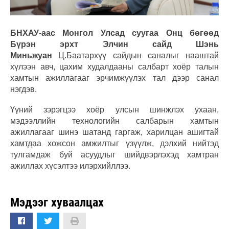
БНХАУ-аас Монгол Улсад суугаа Онц бөгөөд
Бүрэн эрхт Элчин сайд
Шэнь
Миньжуан
Ц.Баатархүү сайдын саналыг нааштай
хүлээн авч, цахим худалдааны салбарт хоёр талын
хамтын ажиллагааг эрчимжүүлэх тал дээр санал
нэгдэв.
Үүний зэрэгцээ хоёр улсын шинжлэх ухаан,
мэдээллийн технологийн салбарын хамтын
ажиллагааг шинэ шатанд гаргаж, харилцан ашигтай
хамтдаа хожсон амжилтыг үзүүлж, дэлхий нийтэд
тулгамдаж буй асуудлыг шийдвэрлэхэд хамтран
ажиллах хүсэлтээ илэрхийллээ.
Мэдээг хуваалцах