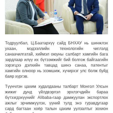
Тодруулбал, Ц.Баатархүү сайд БНХАУ нь шинжлэх
ухаан, мэдээллийн технологийн чиглэлд
санаачилгатай, хиймэл оюуны салбарт хамгийн бага
зардлаар илүү их бүтээмжийг бий болгож байгаагийн
зэрэгцээ дэлхийн тавцад шинэ санаа, патентыг
хамгийн олноор нь эзэмшиж, хүчирхэг улс болж буйд
баяр хүргэв.
Түүнчлэн цахим худалдааны талбарт Монгол Улсын
жижиг дунд үйлдвэрлэл эрхлэгчдийн бараа
бүтээгдэхүүнийг Alibaba-гаар дамжуулан экспортлох
ажлыг эрчимжүүлэх, үүний тулд энэ гуравдугаар
сард багтаан хоёр талын цахим уулзалтыг зохион