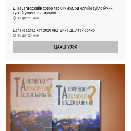
Д.Нацагдоржийн ховор гар бичмэл, эд өлгийн зүйлс бүхий
тусгай үзэсгэлэнг нээлээ
15 цаг 21 мин
Даланзадгад хот 2028 онд шинэ ДЦС-тай болно
16 цаг 23 мин
ЦААШ ҮЗЭХ