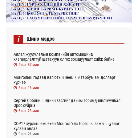
i
Шинэ мэдээ
Аялал жуулчлалын компанийн автомашинд
хязгаарлалтгүй шатахуун олгох зохицуулалт хийж байна
5 цаг 37 мин
Монголын гадаад валютын нөөц 7.9 тэрбум ам.долларт
хүрчээ
6 цаг 16 мин
Сергей Собянин: Эдийн засгийг дайны горимд шилжүүлбэл
Орос сүйрнэ
6 цаг 28 мин
COP17 хурлын өмнөхөн Монгол Улс Торгоны замын цувааг
хүлээн авлаа
9 цаг 21 мин