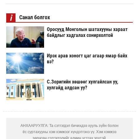
i
Санал болгох
Оросууд Монголын шатахууны хараат
байдлыг хадгалах сонирхолтой
Ирэх арав хоногт цаг агаар ямар байх
вэ?
С.Зоригийн хөшөөг хулгайлсан уу,
хулгайд алдсан уу?
АНХААРУУЛГА: Та сэтгэгдэл бичихдээ хууль зүйн болон
ёс суртахууны хэм хэмжээг хүндэтгэнэ үү. Хэм хэмжээ
зөрчсөн сэтгэгдэлийг админ устгах эрхтэй.