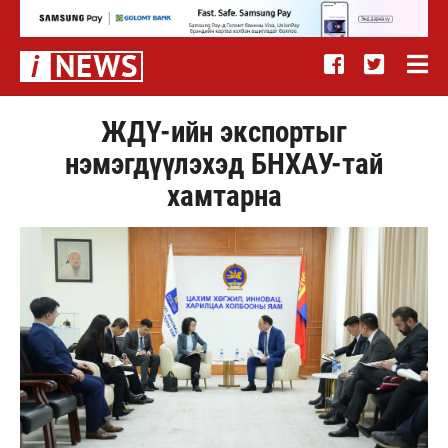
ЖДҮ-ийн экспортыг
нэмэгдүүлэхэд БНХАУ-тай
хамтарна