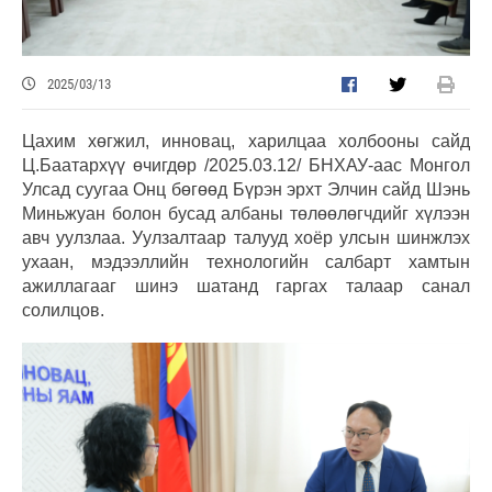
2025/03/13
Цахим хөгжил, инновац, харилцаа холбооны сайд
Ц.Баатархүү өчигдөр /2025.03.12/ БНХАУ-аас Монгол
Улсад суугаа Онц бөгөөд Бүрэн эрхт Элчин сайд Шэнь
Миньжуан болон бусад албаны төлөөлөгчдийг хүлээн
авч уулзлаа. Уулзалтаар талууд хоёр улсын шинжлэх
ухаан, мэдээллийн технологийн салбарт хамтын
ажиллагааг шинэ шатанд гаргах талаар санал
солилцов.