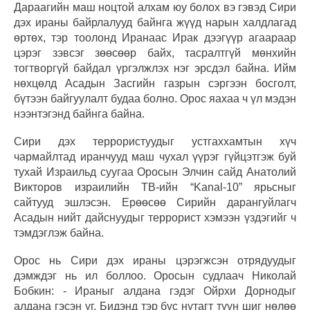
Дараагийн маш ноцтой алхам юу болох вэ гэвэд Сири
дэх ираны байрлалууд байнга жүүд нарын халдлагад
өртөх, тэр тоолонд Иранаас Ирак дээгүүр агаараар
цэрэг зэвсэг зөөсөөр байх, тасралтгүй мөнхийн
тогтворгүй байдал үргэлжлэх нэг эрсдэл байна. Ийм
нөхцөлд Асадын Засгийн газрын сэргээн босголт,
бүтээн байгуулалт будаа болно. Орос яахаа ч үл мэдэн
нээнтэгэнд байнга байна.
Сири дэх террористуудыг устгаххамтын хүч
чармайлтад иранчууд маш чухал үүрэг гүйцэтгэж буй
тухай Израильд суугаа Оросын Элчин сайд Анатолий
Викторов израилийн ТВ-ийн “Kanal-10” ярьсныг
сайтууд эшлэсэн. Ерөөсөө Сирийн дарангуйлагч
Асадын нийт дайснуудыг террорист хэмээн үздэгийг ч
тэмдэглэж байна.
Орос нь Сири дэх ираны цэрэгжсэн отрядуудыг
дэмждэг нь ил боллоо. Оросын судлаач Николай
Бобкин: - Ираныг алдана гэдэг Ойрхи Дорнодыг
алдана гэсэн үг. Бидэнд тэр бүс нутагт түүн шиг нөлөө