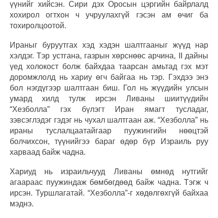
үүнийг хийсэн. Сири дэх Оросын цэргийн байрлалд
хохирол огтхон ч учруулахгүй гэсэн ам өчиг ба
тохиролцоотой.
Ираныг буруутгах хэд хэдэн шалтгааныг жүүд нар
хэлдэг. Тэр устгана, газрын хөрснөөс арчина, II дайны
үед холокост болж байхдаа таарсан амьтад гэх мэт
доромжлолд нь хариу өгч байгаа нь тэр. Гэхдээ энэ
бол нэгдүгээр шалтгаан биш. Гол нь жүүдийн улсын
умард хилд тулж ирсэн Ливаны шиитүүдийн
“Хезболла” гэх бүлэгт Иран ямагт тусладаг,
зэвсэглэдэг гэдэг нь чухал шалтгаан аж. “Хезболла” нь
ираны туслалцаатайгаар пуужингийн нөөцтэй
болчихсон, түүнийгээ бараг өдөр бүр Израиль руу
харваад байж чадна.
Хариуд нь израильчууд Ливаны өмнөд нутгийг
агаараас пуужиндаж бөмбөгдөөд байж чадна. Тэгж ч
ирсэн. Туршлагатай. “Хезболла”-г хөдөлгөхгүй байхаа
мэднэ.