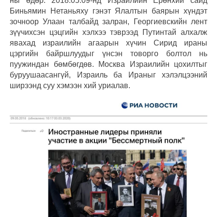
ны өдөр. 2018.05.09-нд Израилийн Ерөнхий сайд
Биньямин Нетаньяху гэнэт Ялалтын баярын хүндэт
зочноор Улаан талбайд залран, Георгиевскийн лент
зүүчихсэн цэцгийн хэлхээ тэврээд Путинтай алхалж
явахад израилийн агаарын хүчин Сирид ираны
цэргийн байршлуудыг үнсэн товорго болтол нь
пуужиндан бөмбөгдөв. Москва Израилийн цохилтыг
буруушаасангүй, Израиль ба Ираныг хэлэлцээний
ширээнд суу хэмээн хий уриалав.