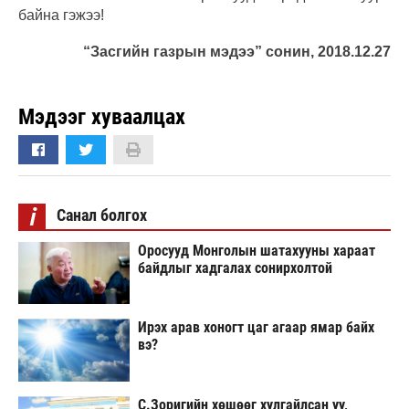
байна гэжээ!
“Засгийн газрын мэдээ” cонин, 2018.12.27
Мэдээг хуваалцах
i
Санал болгох
Оросууд Монголын шатахууны хараат
байдлыг хадгалах сонирхолтой
Ирэх арав хоногт цаг агаар ямар байх
вэ?
С.Зоригийн хөшөөг хулгайлсан уу,