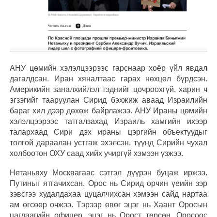
АНУ цөмийн хэлэлцээрээс гарснаар хоёр үйл явдал
дагалдсан. Иран хяналтаас гарах нөхцөл бүрдсэн.
Америкийн заналхийлэл тэднийг цочроохгүй, харин ч
эгзэгийг тааруулан Сирид бэхжиж аваад Израилийн
бараг хил дээр дөхөж байрлажээ. АНУ Ираны цөмийн
хэлэлцээрээс татгалзахад Израиль хамгийн ихээр
талархаад Сири дэх ираны цэргийн объектуудыг
толгой дараалан устгаж эхэлсэн, түүнд Сирийн чухал
холбоотон ОХУ саад хийх учиргүй хэмээн үзжээ.
Нетаньяху Москвагаас сэтгэл дүүрэн буцаж иржээ.
Путиныг ятгачихсан, Орос нь Сирид орчин үеийн зэр
зэвсгээ худалдахаа цуцалчихсан хэмээн сайд нартаа
ам өгсөөр очжээ. Тэрээр өвөг эцэг нь Хаант Оросын
цагдаагийн офицер, эцэг нь Орост төрсөн, Оросоос