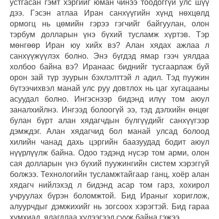
устгасан гэмт хэргийг юман чинээ тоодоггүй улс шүү
дээ. Гэсэн атлаа Иран санхүүгийн хүнд нөхцөлд
ормогц нь цөмийн гэрээ гэгчийг байгуулан, олон
тэрбум долларын үнэ бүхий тусламж хүртэв. Тэр
мөнгөөр Иран юу хийх вэ? Алан хядах ажлаа л
санхүүжүүлэх болно. Энэ бүгдэд ямар гээч уялдаа
холбоо байна вэ? Иранаас биднийг тусгаарлаж буй
орон зай түр зуурын бэхлэлттэй л адил. Тэд пуужин
бүтээчихвэл манай улс руу довтлох нь цаг хугацааны
асуудал болно. Ингэснээр бидэнд илүү том аюул
заналхийлнэ. Ингээд болоогүй ээ, тэд дэлхийн өнцөг
булан бүрт алан хядагчдын бүлгүүдийг санхүүгээр
дэмждэг. Алан хядагчид бол манай улсад болоод
хилийн чанад дахь цэргийн баазуудад бодит аюул
нүүрлүүлж байна. Одоо тэдэнд нүсэр том арми, олон
сая долларын үнэ бүхий пуужингийн систем хэрэггүй
болжээ. Технологийн тусламжтайгаар ганц, хоёр алан
хядагч нийлэхэд л бидэнд асар том гарз, хохирол
учруулах бүрэн боломжтой. Бид Ираныг хориглож,
алуурчдыг дэмжихийг нь зогсоох хэрэгтэй. Бид гараа
хумхиад, ялагдлаа хүлээгээд сууж байна гэжээ.