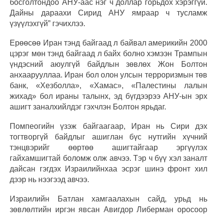
босголтондоо АНУ-аас нэг ч доллар горьдох хэрэггүй.
Дайны дараахи Сирид АНУ ямраар ч тусламж
үзүүлэхгүй” гэчихлээ.
Ерөөсөө Иран тэнд байгаад л байвал америкийн 2000
цэрэг мөн тэнд байгаад л байх болно хэмээн Трампын
үндэсний аюулгүй байдлын зөвлөх Жон Болтон
анхаарууллаа. Иран бол олон улсын терроризмын төв
банк, «Хезболла», «Хамас», «Палестины лалын
жихад» бол ираны талынх, эд бүгдээрээ АНУ-ын эрх
ашигт заналхийлдэг гэхчлэн Болтон ярьдаг.
Помпеогийн үзэж байгаагаар, Иран нь Сири дэх
тогтворгүй байдлыг ашиглан бүс нутгийн хүчний
тэнцвэрийг өөртөө ашигтайгаар эргүүлэх
гайхамшигтай боломж олж авчээ. Тэр ч бүү хэл заналт
дайсан гэгдэх Израилийнхаа эсрэг шинэ фронт хил
дээр нь нээгээд авчээ.
Израилийн Батлан хамгаалахын сайд, урьд нь
зөвлөлтийн иргэн явсан Авигдор Либерман оросоор