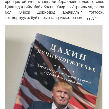
оролцоотой түнш маань. Би Израилийн төлөө зогсдог.
Цаашид ч тийм байх болно. Учир нь Израиль үндэстэн
бол Ойрхи Дорнодод ардчиллыг тогтоож,
тогтворжуулж буй цорын ганц үндэстэн юм шүү дээ.