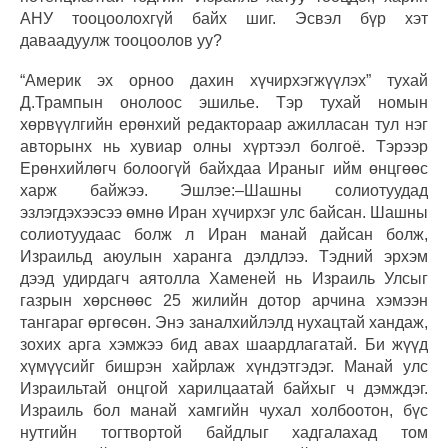
АНУ тооцоолохгүй байх шиг. Эсвэл бүр хэт
даваадуулж тооцоолов уу?
“Америк эх орноо дахин хүчирхэгжүүлэх” тухай
Д.Трампын онолоос эшилье. Тэр тухай номын
хөрвүүлгийн ерөнхий редактораар ажилласан тул нэг
авторынх нь хувиар олны хүртээл болгоё. Тэрээр
Ерөнхийлөгч болоогүй байхдаа Ираныг ийм өнцгөөс
харж байжээ. Эшлэе:–Шашны солиотуудад
эзлэгдэхээсээ өмнө Иран хүчирхэг улс байсан. Шашны
солиотуудаас болж л Иран манай дайсан болж,
Израильд аюулын харанга дэлдлээ. Тэдний эрхэм
дээд удирдагч аятолла Хаменей нь Израиль Улсыг
газрын хөрснөөс 25 жилийн дотор арчина хэмээн
тангараг өргөсөн. Энэ заналхийлэлд нухацтай хандаж,
зохих арга хэмжээ бид авах шаардлагатай. Би жүүд
хүмүүсийг бишрэн хайрлаж хүндэтгэдэг. Манай улс
Израильтай онцгой харилцаатай байхыг ч дэмждэг.
Израиль бол манай хамгийн чухал холбоотон, бүс
нутгийн тогтвортой байдлыг хадгалахад том