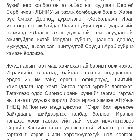
бүхий өөр холбоотон алга.Бас нэг судлаач Сергей
Серёгичев:- ЛБНИУ-ыг эзэлж бөмбөгдөж болно. Харин
бүх Ойрхи Дорнод дүрэлзэнэ. «Хезболла»-г Иран
мөнгөөр тэтгэж байдаг Ливан сүйрч нурна, дараагийн
ээлжинд «Лалын ахан дүүс»-тэй том асуудалтай,
ажилгүйдэл ихтэй Иордан сүйрнэ, цаашаа дорнод
мужуудад нь сая сая шиитүүдтэй Саудын Араб сүйрнэ
хэмээн ёрложээ.
Жүүд нарын гарт маш хачирхалтай баримт орж иржээ.
Израилийн хяналтад байгаа Голаны өндөрлөгөөс
ердөө 25 км зайд оросын офицерууд, шиитийн
командлагч нар хамт байгаа гэрэл зургийг дэлгэжээ.
Тэгэхлээр одоо Сириэс ираны хүчнийг гаргах, гартал
нь шахалт үзүүлэх зорилт босч ирлээ хэмээн АНУ-ын
ТНБД М.Помпео мэдэгдчихлээ. “Сири бол ерөөсөө
байлдааны шийдвэрлэх талбар боллоо, Ираныг
тэндээс хөөж гаргах үйл лайг урьж ирүүлснээрээ
Сирийн Засгийн газар үүрэх ёстой, Ираны цэргийг
гаргахыг хэрэв Сири хэрэгжүүлэхгүй бол сэргээн