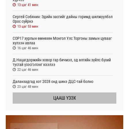
13 цаг 41 мин
Сергей Собянин: Эдийн засгийг дайны горимд шилжүүлбэл
Орос сүйрнэ
13 цаг 53 мин
COP17 хурлын өмнөхөн Монгол Улс Торгоны замын цувааг
хүлээн авлаа
16 цаг 46 мин
Д.Нацагдоржийн ховор гар бичмэл, эд өлгийн зүйлс бүхий
тусгай үзэсгэлэнг нээлээ
22 цаг 46 мин
Даланзадгад хот 2028 онд шинэ ДЦС-тай болно
23 цаг 48 мин
ЦААШ ҮЗЭХ