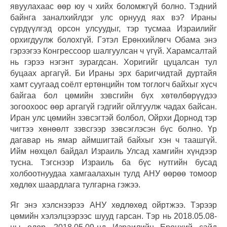
явуулахаас өөр юу ч хийх боломжгүй болно. Тэдний
байнга заналхийлдэг улс орнууд яах вэ? Ираны
сүрдүүлгэд орсон улсуудыг, тэр тусмаа Израилийг
орхигдуулж болохгүй. Гэтэл Ерөнхийлөгч Обама энэ
гэрээгээ Конгрессоор шалгуулсан ч үгүй. Харамсалтай
нь гэрээ нэгэнт зурагдсан. Хоригийг цуцалсан тул
буцаах аргагүй. Би Ираны эрх баригчидтай дуртайя
хамт суугаад соёлт ертөнцийн том тоглогч байхыг хүсч
байгаа бол цөмийн зэвсгийн бүх хөтөлбөрүүдээ
зогоохоос өөр аргагүй гэдгийг ойлгуулж чадах байсан.
Иран улс цөмийн зэвсэгтэй болбол, Ойрхи Дорнод тэр
чигтээ хөнөөлт зэвсгээр зэвсэглэсэн бүс болно. Үр
дагавар нь ямар аймшигтай байхыг хэн ч таашгүй.
Ийм нөхцөл байдал Израиль Улсад хамгийн хүндээр
тусна. Тэгснээр Израиль ба бүс нутгийн бусад
холбоотнуудаа хамгаалахын тулд АНУ өөрөө томоор
хөдлөх шаардлага тулгарна гэжээ.
Яг энэ хэлснээрээ АНУ хөдлөхөд ойртжээ. Тэрээр
цөмийн хэлэлцээрээс шууд гарсан. Тэр нь 2018.05.08-