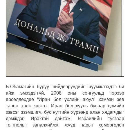
Б.Обамагийн буруу шийдвэрүүдийг шүүмжлэхдээ би
айж эмээдэггүй. 2008 оны сонгуульд тэрээр
өрсөлдөхдөө “Иран бол үхлийн аюул” хэмээн зөв
таньж хэлж явжээ. Иран бол хууль бусаар цөмийн
зэвсэг эзэмшигч, бүс нутгийн хүрээнд алан хядагчдыг
дэмждэг, Ирактай дайтаж, Израилийн тусгаар
тогтнолыг заналхийлж, жүүд нарыг хоморголон