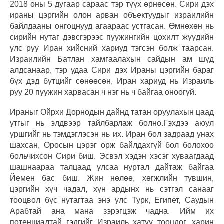
2018 оны 5 дугаар сараас тэр түүх өрнөсөн. Сири дэх
ираны цэргийн олон арван объектуудыг израилийн
байлдааны онгоцнууд агаараас устгасан. Өмнөхөн нь
сирийн нутаг дэвсгэрээс пуужингийн цохилт жүүдийн
улс руу Иран хийсний хариуд тэгсэн болж таарсан.
Израилийн Батлан хамгаалахын сайдын ам шүд
алдсанаар, тэр удаа Сири дэх Ираны цэргийн бараг
бүх дэд бүтцийг сөнөөсөн, Иран хариуд нь Израиль
руу 20 пуужин харвасан ч нэг нь ч байгаа оноогүй.
Ираныг Ойрхи Дорнодын дайнд татан оруулахын цаад
утгыг нь элдвээр тайлбарлаж болно.Гэхдээ аюул
уршгийг нь тэмдэглэсэн нь их. Иран бол задраад унах
шахсан, Оросын цэрэг орж байлдахгүй бол болохоо
больчихсон Сири биш. Эсвэл хэдэн хэсэг хуваагдаад
шашнаараа талцаад улсаа нуртал дайтаж байгаа
Йемен бас биш. Жин нөлөө, хөгжлийн түвшин,
цэргийн хүч чадал, хүн ардынх нь сэтгэл санааг
тооцвол бүс нутагтаа энэ улс Турк, Египет, Саудын
Арабтай ана мана зэрэгцэж чадна. Ийм их
потенциалтай гэдгийг Израиль хатуу тооцдог, харин