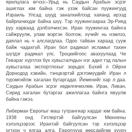
ярилцлага өгчээ:–Урьд нь Саудын Арабын эсрэг
ашиглах юм байна гэж үзэж байсан пуужингууд
Израиль Улсад шууд заналхийлээд хаяанд ирээд
байрлачихдаг байна шүү. Тэр пуужингаараа Эр-Рияд
руу харваад дэлбэлчихсэн. Иран пуужингаа байнга
сайжруулж, улам мэргэн болгож, хүчийг нь нэмлээ,
даялал нь ч алслагдлаа. Одоо тайван хараад сууж
байж чадахгүй. Иран бол радикал исламыг тахин
шүтдэг радикал улс. Троцкийгоос авахуулаад Че
Гевараг хүртлэх бүх хувьсгалчдын нэг адил тэд лалын
хувьсгалаа экспортлохыг зорьдог. Бүхий л Ойрхи
Дорнодод хэвийн, тэнцвэртэй дэглэмүүдийг Иран л
түрэмгийлж хагалан бутаргадаг. Йеменийг хар л даа.
Саудын Арабын эсрэг хөдөлгөчихлөө. Ирак, Ливан,
Сирид хагалан бутаргах ажиллагаа байнга явуулж
байна гэжээ.
Либерман Европыг маш гутрангиар хардаг юм байна.
1938 онд Гитлертэй байгуулсан Мюнхены
хэлэлцээрээс Ирантай байгуулсан тэр хэлэлцээр
огтхон ч ялгаа алга. Европчууд өөрсдийгөө хуурч