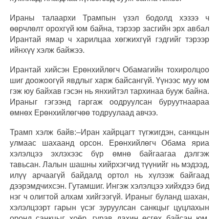
Ираны талаархи Трампын үзэл бодолд хэзээ ч
өөрчлөлт орохгүй юм байна, тэрээр засгийн эрх авбал
Ирантай ямар ч харилцаа хөгжихгүй гэдгийг тэрээр
ийнхүү хэлж байжээ.
Ирантай хийсэн Ерөнхийлөгч Обамагийн тохиролцоо
шиг доожоогүй явдлыг харж байсангүй. Үүнээс муу юм
гэж юу байхав гэсэн нь янхийтэл тархинаа бууж байна.
Ираныг гэгээнд гаргаж оодруулсан буруутнаараа
өмнөх Ерөнхийлөгчөө тодруулаад авчээ.
Трамп хэлж байв:–Иран хайрцагт түгжигдэн, санкцын
улмаас шахаанд орсон. Ерөнхийлөгч Обама яриа
хэлэлцээ эхлэхээс бүр өмнө байгаагаа дэлгэж
тавьсан. Лалын шашны хийрхэгчид түүнийг нь мэдээд,
илүү арчаагүй байдалд ортол нь хүлээж байгаад
дээрэмдчихсэн. Гутамшиг. Ингэж хэлэлцээ хийхдээ бид
нэг ч олигтой алхам хийгээгүй. Ираныг буланд шахан,
хэлэлцээрт гарын үсэг зуруулсан санкцыг цуцлахын
оронд санкцыг хоёр, гурав дахин өсгөх байсан юм.