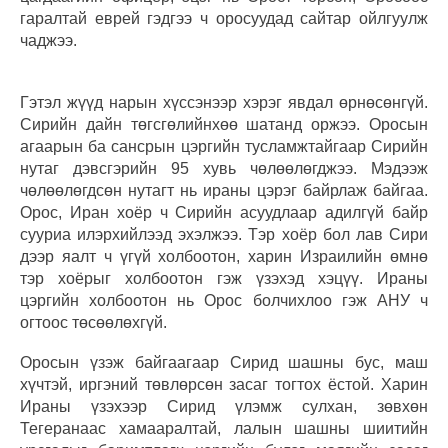
гаралтай еврей гэдгээ ч оросуудад сайтар ойлгуулж
чаджээ.
Гэтэл жүүд нарын хүссэнээр хэрэг явдал өрнөсөнгүй.
Сирийн дайн төгсгөлийнхөө шатанд оржээ. Оросын
агаарын ба сансрын цэргийн тусламжтайгаар Сирийн
нутаг дэвсгэрийн 95 хувь чөлөөлөгджээ. Мэдээж
чөлөөлөгдсөн нутагт нь ираны цэрэг байрлаж байгаа.
Орос, Иран хоёр ч Сирийн асуудлаар адилгүй байр
сууриа илэрхийлээд эхэлжээ. Тэр хоёр бол лав Сири
дээр яалт ч үгүй холбоотон, харин Израилийн өмнө
тэр хоёрыг холбоотон гэж үзэхэд хэцүү. Ираны
цэргийн холбоотон нь Орос болчихлоо гэж АНУ ч
огтоос төсөөлөхгүй.
Оросын үзэж байгаагаар Сирид шашны бус, маш
хүчтэй, иргэний төвлөрсөн засаг тогтох ёстой. Харин
Ираны үзэхээр Сирид үлэмж сулхан, зөвхөн
Тегеранаас хамааралтай, лалын шашны шиитийн