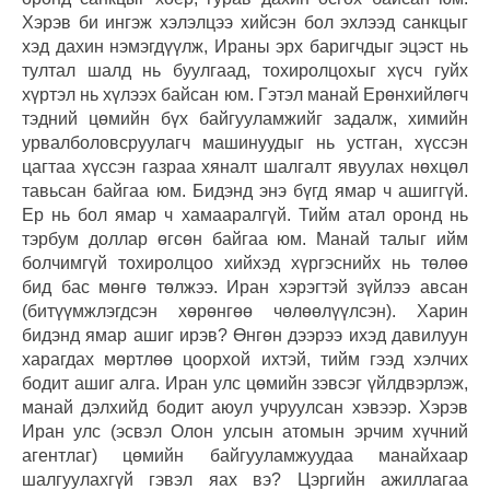
Хэрэв би ингэж хэлэлцээ хийсэн бол эхлээд санкцыг
хэд дахин нэмэгдүүлж, Ираны эрх баригчдыг эцэст нь
тултал шалд нь буулгаад, тохиролцохыг хүсч гуйх
хүртэл нь хүлээх байсан юм. Гэтэл манай Ерөнхийлөгч
тэдний цөмийн бүх байгууламжийг задалж, химийн
урвалболовсруулагч машинуудыг нь устган, хүссэн
цагтаа хүссэн газраа хяналт шалгалт явуулах нөхцөл
тавьсан байгаа юм. Бидэнд энэ бүгд ямар ч ашиггүй.
Ер нь бол ямар ч хамааралгүй. Тийм атал оронд нь
тэрбум доллар өгсөн байгаа юм. Манай талыг ийм
болчимгүй тохиролцоо хийхэд хүргэснийх нь төлөө
бид бас мөнгө төлжээ. Иран хэрэгтэй зүйлээ авсан
(битүүмжлэгдсэн хөрөнгөө чөлөөлүүлсэн). Харин
бидэнд ямар ашиг ирэв? Өнгөн дээрээ ихэд давилуун
харагдах мөртлөө цоорхой ихтэй, тийм гээд хэлчих
бодит ашиг алга. Иран улс цөмийн зэвсэг үйлдвэрлэж,
манай дэлхийд бодит аюул учруулсан хэвээр. Хэрэв
Иран улс (эсвэл Олон улсын атомын эрчим хүчний
агентлаг) цөмийн байгууламжуудаа манайхаар
шалгуулахгүй гэвэл яах вэ? Цэргийн ажиллагаа