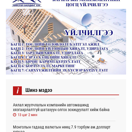
i
Шинэ мэдээ
Аялал жуулчлалын компанийн автомашинд
хязгаарлалтгүй шатахуун олгох зохицуулалт хийж байна
13 цаг 2 мин
Монголын гадаад валютын нөөц 7.9 тэрбум ам.долларт
хүрчээ