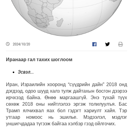
2024/10/20
Иранаар гал тахих шоглоом
Эсвэл...
Иран, Израилийн хооронд “сүүдрийн дайн” 2018 онд
дэгдээд, одоо шууд халз тулж дайтахын босгон дээрээ
ирчхээд байна. Өнөө маргаашгүй. Энэ тухай түүх
сөхөж 2018 оны нийтлэлээ эргэж толилуулъя. Бас
Трамп ялчихвал яах бол гэдэгт хариулт хайя. Тэр
утгаар номоос нь эшилье. Мэдээлэл, мэдлэг
уншигчдадаа түгээж байгаа хэлбэр гээд ойлгочих.