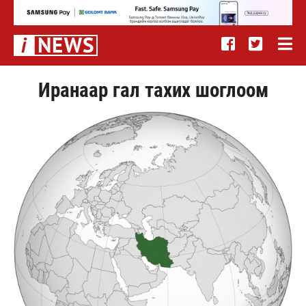
Иранаар гал тахих шоглоом