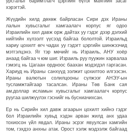
урсгалыг баримтлагч цэргийн бүлэг маягийн засаг
хэрэгтэй.
Жүүдийн хилд дөхөж байрласан Сири дэх Ираны
лалын хувьсгалыг хамгаалагч корпус яг одоо
Израилийн хил давж орж дайтах уу гэдэг дээр дэлхий
нийтийн хүлээлт үүсээд байгаа бололтой. Израильд
хариу цохилт өгч чадах уу гэдэгт цэргийн шинжээчид
мэтгэлцэнэ. Яг тэр мөчийг нь Израиль, АНУ хоёр
анаад байгаа ч юм шиг. Израиль руу пуужин харвалаа
гэмэгц нь Цагаан ордноос баахан мэдэгдэл гаргасан.
Хариуд нь Ираны санхүүд ээлжит цохилтоо илгээсэн.
Ираны валютын солилцооны сүлжээг АНЭУ-ын
тусламжтайгаар тасалсан. Ираны Төв Банк сая
ам.доллар исламын хувьсгалыг хамгаалагч корпус
руугаа шилжүүлэх гэснийг нь бусниачихсан.
Ер нь Сирийн хил давж агаарын цохилт хийнэ гэдэг
бол Израилийн хувьд хэдэн арван жилд анх удаа
тохиосон үйл явдал. Ираны эсрэг явуулсан хамгийн
том, гэхдээ анхны атак. Орост хэлж мэдээлж байгаад