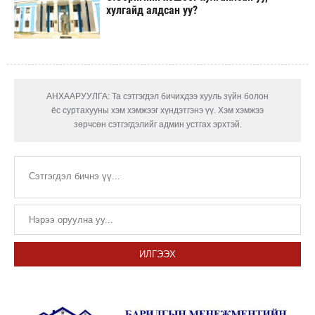
хулгайд алдсан уу?
АНХААРУУЛГА: Та сэтгэгдэл бичихдээ хууль зүйн болон
ёс суртахууны хэм хэмжээг хүндэтгэнэ үү. Хэм хэмжээ
зөрчсөн сэтгэгдэлийг админ устгах эрхтэй.
ИЛГЭЭХ