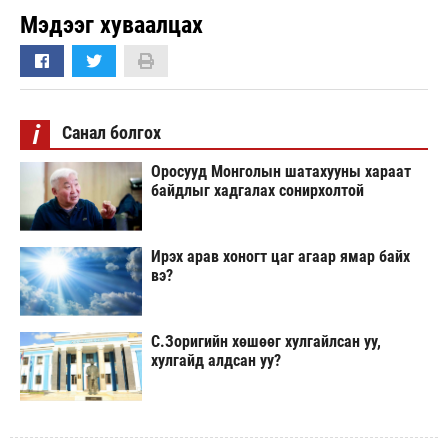
Мэдээг хуваалцах
i
Санал болгох
Оросууд Монголын шатахууны хараат
байдлыг хадгалах сонирхолтой
Ирэх арав хоногт цаг агаар ямар байх
вэ?
С.Зоригийн хөшөөг хулгайлсан уу,
хулгайд алдсан уу?