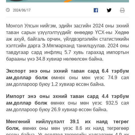
2024/06/17
Монгол Улсын нийгэм, эдийн засгийн 2024 оны эхний
таван сарын үзүүлэлтүүдийг өнөөдөр ҮСХ-ны Хөдөө
аж ахуй, байгаль орчин, үйлдвэрлэлийн статистикийн
хэлтсийн дарга Э.Мягмарханд танилцуулав. 2024 оны
тавдугаар сард инфляц 5.7 хувь гарахад импортын
барааны үнэ 34.8 хувиар нөлөөлсөн байна.
Экспорт
энэ оны эхний таван сард 6.4 тэрбум
ам.доллар болж
өмнөх оны мөн үеэс 74.9 сая
ам.доллароор буюу 1.2 хувиар өссөн байна.
Импорт энэ оны эхний таван сард 4.4 тэрбум
ам.доллар болж
өмнөх оны мөн үеэс 932.5 сая
ам.доллароор буюу 26.9 хувиар өссөн байна.
Мөнгөний нийлүүлэлт
39.1 их наяд төгрөг
болж,
өмнөх оны мөн үеэс 8.6 их наяд төгрөгөөр
өссөн байна. Уг өсөлтөд төгрөгийн хадгаламж 4.9 их