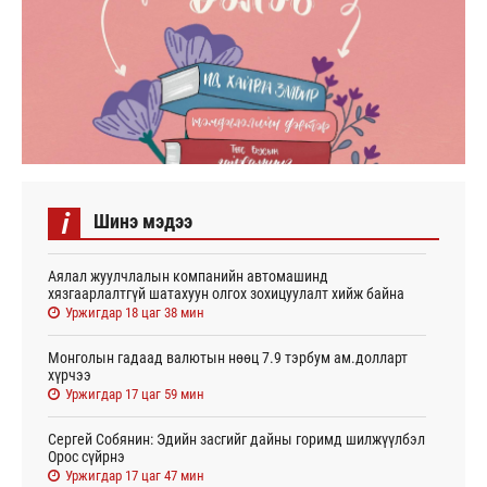
i
Шинэ мэдээ
Аялал жуулчлалын компанийн автомашинд
хязгаарлалтгүй шатахуун олгох зохицуулалт хийж байна
Уржигдар 18 цаг 38 мин
Монголын гадаад валютын нөөц 7.9 тэрбум ам.долларт
хүрчээ
Уржигдар 17 цаг 59 мин
Сергей Собянин: Эдийн засгийг дайны горимд шилжүүлбэл
Орос сүйрнэ
Уржигдар 17 цаг 47 мин