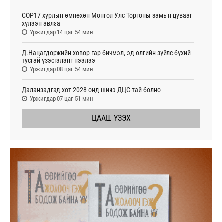
COP17 хурлын өмнөхөн Монгол Улс Торгоны замын цувааг
хүлээн авлаа
Уржигдар 14 цаг 54 мин
Д.Нацагдоржийн ховор гар бичмэл, эд өлгийн зүйлс бүхий
тусгай үзэсгэлэнг нээлээ
Уржигдар 08 цаг 54 мин
Даланзадгад хот 2028 онд шинэ ДЦС-тай болно
Уржигдар 07 цаг 51 мин
ЦААШ ҮЗЭХ