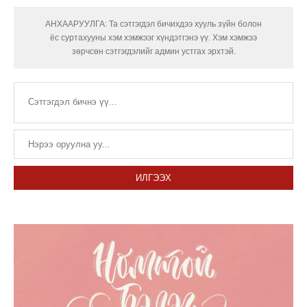
АНХААРУУЛГА: Та сэтгэгдэл бичихдээ хууль зүйн болон
ёс суртахууны хэм хэмжээг хүндэтгэнэ үү. Хэм хэмжээ
зөрчсөн сэтгэгдэлийг админ устгах эрхтэй.
ИЛГЭЭХ