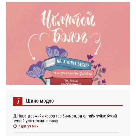
i
Шинэ мэдээ
Д.Нацагдоржийн ховор гар бичмэл, эд өлгийн зүйлс бүхий
тусгай үзэсгэлэнг нээлээ
7 цаг 29 мин