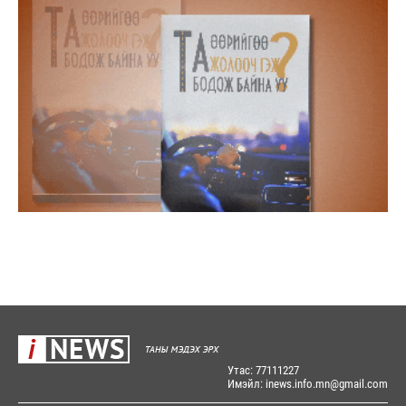
Утас: 77111227
Имэйл: inews.info.mn@gmail.com