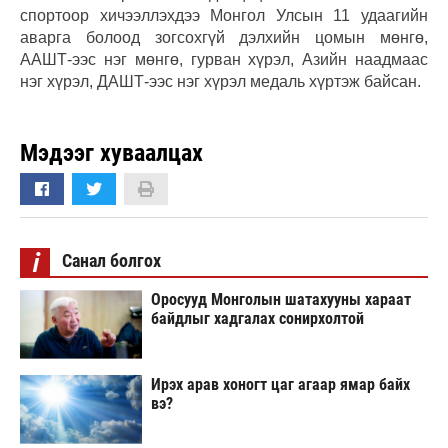
спортоор хичээллэхдээ Монгол Улсын 11 удаагийн
аварга болоод зогсохгүй дэлхийн цомын мөнгө,
ААШТ-ээс нэг мөнгө, гурван хүрэл, Азийн наадмаас
нэг хүрэл, ДАШТ-ээс нэг хүрэл медаль хүртэж байсан.
Мэдээг хуваалцах
i
Санал болгох
Оросууд Монголын шатахууны хараат
байдлыг хадгалах сонирхолтой
Ирэх арав хоногт цаг агаар ямар байх
вэ?