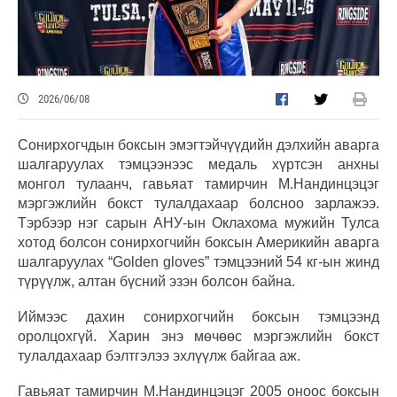
2026/06/08
Сонирхогчдын боксын эмэгтэйчүүдийн дэлхийн аварга
шалгаруулах тэмцээнээс медаль хүртсэн анхны
монгол тулаанч, гавьяат тамирчин М.Нандинцэцэг
мэргэжлийн бокст тулалдахаар болсноо зарлажээ.
Тэрбээр нэг сарын АНУ-ын Оклахома мужийн Тулса
хотод болсон сонирхогчийн боксын Америкийн аварга
шалгаруулах “Golden gloves” тэмцээний 54 кг-ын жинд
түрүүлж, алтан бүсний эзэн болсон байна.
Иймээс дахин сонирхогчийн боксын тэмцээнд
оролцохгүй. Харин энэ мөчөөс мэргэжлийн бокст
тулалдахаар бэлтгэлээ эхлүүлж байгаа аж.
Гавьяат тамирчин М.Нандинцэцэг 2005 оноос боксын