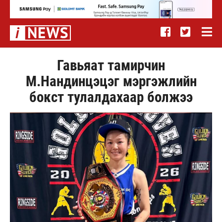
Гавьяат тамирчин
М.Нандинцэцэг мэргэжлийн
бокст тулалдахаар болжээ