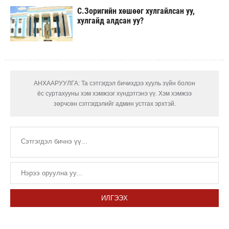
С.Зоригийн хөшөөг хулгайлсан уу,
хулгайд алдсан уу?
АНХААРУУЛГА: Та сэтгэгдэл бичихдээ хууль зүйн болон
ёс суртахууны хэм хэмжээг хүндэтгэнэ үү. Хэм хэмжээ
зөрчсөн сэтгэгдэлийг админ устгах эрхтэй.
ИЛГЭЭХ