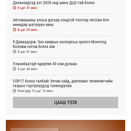
Даланзадгад хот 2028 онд шинэ ДЦС-тай болно
8 цаг 31 мин
Автомашины улсын дугаар сондгой тоогоор төгссөн бол
өнөөдөр шатахуун авна
8 цаг 35 мин
Р.Даваадорж: Энэ намрын экспортын орлого Монголд
боломж олгож болох юм
8 цаг 41 мин
Улаанбаатарт өдөртөө 30 хэм дулаан
8 цаг 44 мин
СОР17 болох талбайг Элчин сайд, дипломат төлөөлөгчийн
газрын тэргүүнүүдэд танилцуулав
Өчигдөр 16 цаг 10 мин
ЦААШ ҮЗЭХ