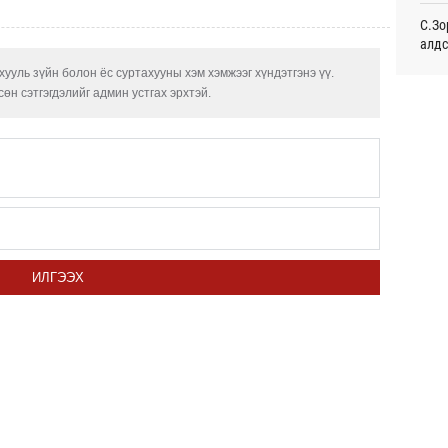
С.Зо
Энэ 
сонд
алдс
21
ууль зүйн болон ёс суртахууны хэм хэмжээг хүндэтгэнэ үү.
Хуви
өн сэтгэгдэлийг админ устгах эрхтэй.
Нэгд
төхө
орой
22
Сауд
орчи
Хэлэ
мэд
Б.Пү
ИЛГЭЭХ
зуух
Дэлх
Пурж
Маро
дэмж