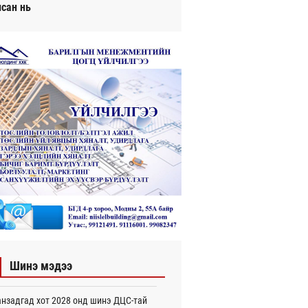
исан нь
Шинэ мэдээ
нзадгад хот 2028 онд шинэ ДЦС-тай