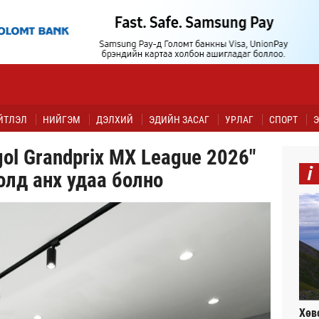
ЙТЛЭЛ
НИЙГЭМ
ДЭЛХИЙ
ЭДИЙН ЗАСАГ
УРЛАГ
СПОРТ
Э
l Grandprix MX League 2026"
i
олд анх удаа болно
Хөв