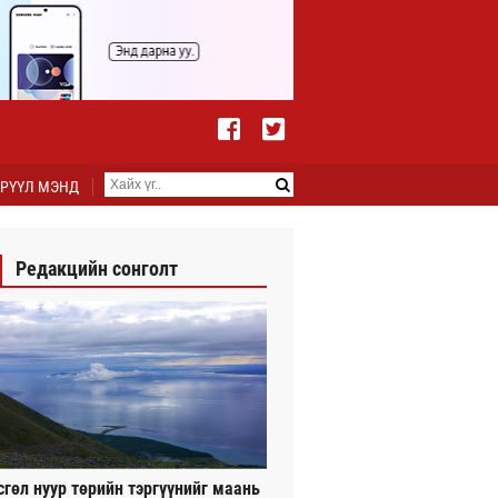
РҮҮЛ МЭНД
Редакцийн сонголт
сгөл нуур төрийн тэргүүнийг маань