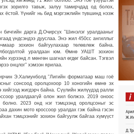
 улсад хөгжөөд 71 жил боллоо. Энэ гоё үзүүштэй
Энэ 
гэх зорилго тавьж, залуу тамирчдад од болох,
505.
мянг
ах ёстой. Үүнийг нь бид мэргэжлийн түвшинд нээж
16
Шейх
 бичгийн дарга Д.Очирсүх "Шинэлэг уралдааныг
зарл
нгаад үндсэндээ дууслаа. Энэ жил 450сс ангиллыг
16
рчмаар зохион байгуулахаар төлөвлөж байна.
олбогдолтой уралдаан юм. Өмнө УАШТ зохион
Орон
тарв
ийн хүрээнд л мөнгөн шагнал өгдөг байсан. Тэгвэл
16
рээ онцлог" хэмээн ярилаа.
Боло
мирчин Э.Халиунболд "Лигийн форматаар маш гоё
олон
лсныг сонсоод оролцохоор 10 хоногийн өмнө эх
сана
16
э хийгээд жигдэрч байна. Сүүлийн жилүүдэд ралли
i
оссоор уралдаагүй олон жил болжээ. 2019 оноос
Найм
д болно. 2023 онд нэг тэмцээнд оролцсоныг эс
10,0
раа дахин мото кроссоор уралдах гэж байна гэсэн
Арил
16
сайхан тэмцээнийг зохион байгуулж байгаа хүмүүст
Ж.И
Худа
өрий
Д.Тр
16