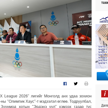
тах
i
X League 2026" лигийг Монголд анх удаа зохион
-ны "Олимпик Хаус"-т мэдээлэл өглөө. Тодруулбал,
Дала
 Зуунмод хотын "Эрдэнэ уул" хэмээх газар тус