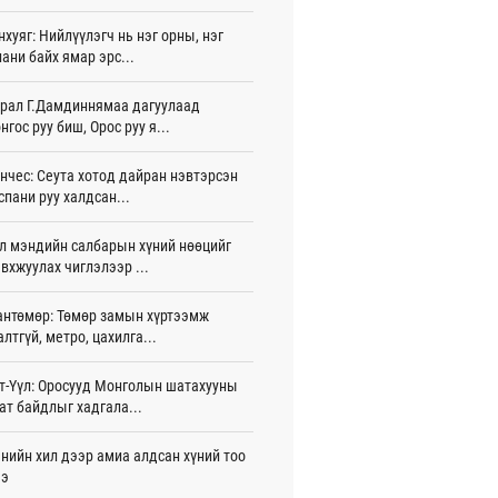
нхуяг: Нийлүүлэгч нь нэг орны, нэг
д Фулбрайтын хөтөлбөрөөр 150 гаруй
ани байх ямар эрс...
ол залуус магистрын зэрэг
аалаад байна
 цаг 12 мин
рал Г.Дамдиннямаа дагуулаад
нгос руу биш, Орос руу я...
и 80 мянган евро хандивлажээ
 цаг 43 мин
нчес: Сеута хотод дайран нэвтэрсэн
спани руу халдсан...
арын өртэй шатахуун импортлогч ААН-
йн дансыг битүүмжлэхгүй
л мэндийн салбарын хүний нөөцийг
 цаг 53 мин
вхжуулах чиглэлээр ...
пт аагим халуун өдрүүд үргэлжилсээр
а
антөмөр: Төмөр замын хүртээмж
 цаг 53 мин
алтгүй, метро, цахилга...
тэй шигшээ баг Азийн наадам-д
т-Үүл: Оросууд Монголын шатахууны
цохоор бэлтгэлээ хангаж байна
ат байдлыг хадгала...
 цаг 58 мин
нийн хил дээр амиа алдсан хүний тоо
 өөрчлөгдсөөр байна
ээ
 цаг 13 мин