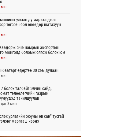
о
1 мин
машины улсын дугаар сондгой
оор төгссөн бол өнөөдөр шатахуун
5 мин
ваадорж: Энэ намрын экспортын
го Монголд боломж олгож болох юм
1 мин
нбаатарт өдөртөө 30 хэм дулаан
5 мин
7 болох талбайг Элчин сайд,
омат төлөөлөгчийн газрын
үүнүүдэд танилцуулав
 цаг 3 мин
слэх урлагийн оюуны өв сан” тусгай
гэлэнг маргааш нээнэ
 цаг 8 мин