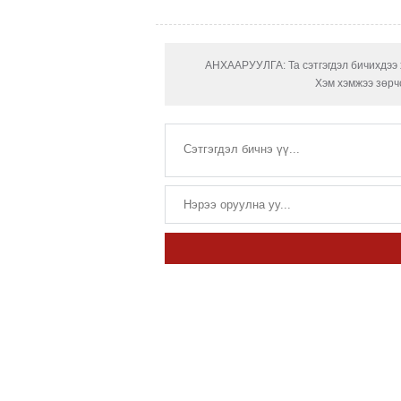
АНХААРУУЛГА: Та сэтгэгдэл бичихдээ х
Хэм хэмжээ зөрчс