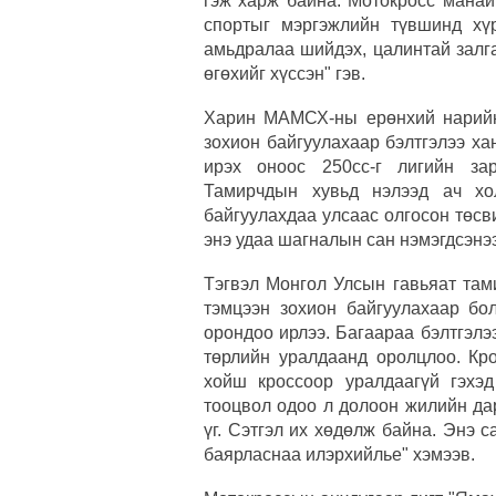
гэж харж байна. Мотокросс манай
спортыг мэргэжлийн түвшинд хүр
амьдралаа шийдэх, цалинтай залг
өгөхийг хүссэн" гэв.
Харин МАМСХ-ны ерөнхий нарийн
зохион байгуулахаар бэлтгэлээ ха
ирэх оноос 250сс-г лигийн за
Тамирчдын хувьд нэлээд ач х
байгуулахдаа улсаас олгосон төсв
энэ удаа шагналын сан нэмэгдсэнээ
Тэгвэл Монгол Улсын гавьяат та
тэмцээн зохион байгуулахаар бо
орондоо ирлээ. Багаараа бэлтгэлэ
төрлийн уралдаанд оролцлоо. Кр
хойш кроссоор уралдаагүй гэхэ
тооцвол одоо л долоон жилийн да
үг. Сэтгэл их хөдөлж байна. Энэ 
баярласнаа илэрхийлье" хэмээв.