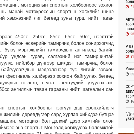
болн
томашин, мотоциклын спортын холбооноос зохион
2
и нь манай мотокроссын спортын хөгжлийг шинэ
ний хэмжээний лиг бөгөөд зуны турш нийт таван
Авто
тоог
авна
2
рааг 450cc, 250cc, 85cc, 65cc, 50cc, нээлттэй
лийн болон өсвөрийн тамирчид болон сонирхогчид
Р.Да
сс буюу мэргэжлийн тамирчдын ангилалд багийн
орло
бүр үндсэн гурав, сэлгээний нэг тамирчинтай
3
луулж, нийлбэр дүнгээр шилдэг тамирчид болон
Улаа
 байгуулагчдын мэдээлснээр тус лигийг зөвхөн
3
нт фестиваль хэлбэрээр зохион байгуулах бөгөөд
 дуучдын тоглолт, нэмэлт эвентүүдийг үзүүлэх аж.
СОР1
50сс ангиллын таван гарааны нийт шагналын сан
дипл
тэрг
16
н спортын холбооны тэргүүн дэд ерөнхийлөгч
“Дүр
н жилийн дөрөвдүгээр сард хурлаа хийхдээ бүтцээ
үзэс
омашин, мотоцикл бол дэлхий дээр хамгийн олон
16
 Тиймээс энэ спортыг Монголд хөгжүүлэх боломжтой