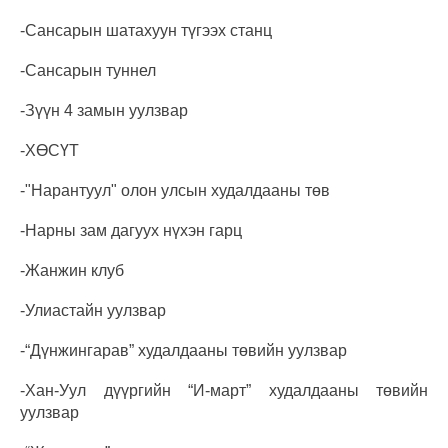
-Сансарын шатахуун түгээх станц
-Сансарын туннел
-Зүүн 4 замын уулзвар
-ХӨСҮТ
-"Нарантуул" олон улсын худалдааны төв
-Нарны зам дагуух нүхэн гарц
-Жанжин клуб
-Улиастайн уулзвар
-“Дүнжингарав” худалдааны төвийн уулзвар
-Хан-Уул дүүргийн “И-март” худалдааны төвийн
уулзвар