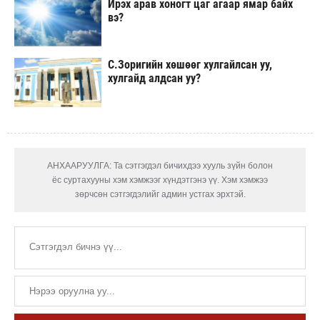
Ирэх арав хоногт цаг агаар ямар байх
вэ?
С.Зоригийн хөшөөг хулгайлсан уу,
хулгайд алдсан уу?
АНХААРУУЛГА: Та сэтгэгдэл бичихдээ хууль зүйн болон
ёс суртахууны хэм хэмжээг хүндэтгэнэ үү. Хэм хэмжээ
зөрчсөн сэтгэгдэлийг админ устгах эрхтэй.