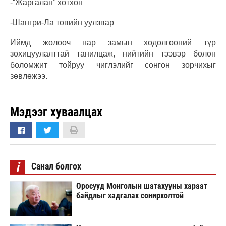
-“Жаргалан” хотхон
-Шангри-Ла төвийн уулзвар
Иймд жолооч нар замын хөдөлгөөний түр
зохицуулалттай танилцаж, нийтийн тээвэр болон
боломжит тойруу чиглэлийг сонгон зорчихыг
зөвлөжээ.
Мэдээг хуваалцах
i
Санал болгох
Оросууд Монголын шатахууны хараат
байдлыг хадгалах сонирхолтой