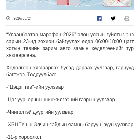
2026/05/21
“Улаанбаатар марафон 2026” олон улсын гүйлтыг энэ
сарын 23-нд зохион байгуулах өдөр 06:00-18:00 цагт
хотын төвийн зарим авто замын хөдөлгөөнийг түр
хязгаарлана.
Хөдөлгөөн хязгаарлах бүсэд дараах уулзвар, гарцууд
багтжээ. Тодруулбал:
-"Цэцэг төв"-ийн уулзвар
-Цаг уур, орчны шинжилгээний газрын уулзвар
-Чингэлтэй дүүргийн уулзвар
-ХБНГУ-ын Элчин сайдын яамны баруун, зүүн уулзвар
-11-р хороолол