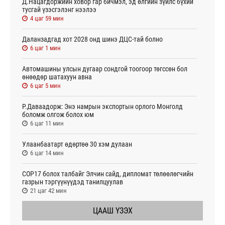
Д.Нацагдоржийн ховор гар бичмэл, эд өлгийн зүйлс бүхий
тусгай үзэсгэлэнг нээлээ
4 цаг 59 мин
Даланзадгад хот 2028 онд шинэ ДЦС-тай болно
6 цаг 1 мин
Автомашины улсын дугаар сондгой тоогоор төгссөн бол
өнөөдөр шатахуун авна
6 цаг 5 мин
Р.Даваадорж: Энэ намрын экспортын орлого Монголд
боломж олгож болох юм
6 цаг 11 мин
Улаанбаатарт өдөртөө 30 хэм дулаан
6 цаг 14 мин
СОР17 болох талбайг Элчин сайд, дипломат төлөөлөгчийн
газрын тэргүүнүүдэд танилцуулав
21 цаг 42 мин
ЦААШ ҮЗЭХ