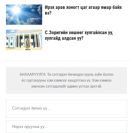
Ирэх арав хоногт цаг агаар ямар байх
вэ?
С.Зоригийн хөшөөг хулгайлсан уу,
хулгайд алдсан уу?
АНХААРУУЛГА: Та сэтгэгдэл бичихдээ хууль зүйн болон
ёс суртахууны хэм хэмжээг хүндэтгэнэ үү. Хэм хэмжээ
зөрчсөн сэтгэгдэлийг админ устгах эрхтэй.