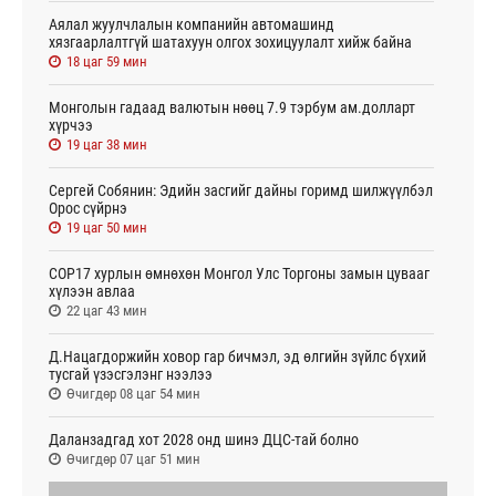
Аялал жуулчлалын компанийн автомашинд
хязгаарлалтгүй шатахуун олгох зохицуулалт хийж байна
18 цаг 59 мин
Монголын гадаад валютын нөөц 7.9 тэрбум ам.долларт
хүрчээ
19 цаг 38 мин
Сергей Собянин: Эдийн засгийг дайны горимд шилжүүлбэл
Орос сүйрнэ
19 цаг 50 мин
COP17 хурлын өмнөхөн Монгол Улс Торгоны замын цувааг
хүлээн авлаа
22 цаг 43 мин
Д.Нацагдоржийн ховор гар бичмэл, эд өлгийн зүйлс бүхий
тусгай үзэсгэлэнг нээлээ
Өчигдөр 08 цаг 54 мин
Даланзадгад хот 2028 онд шинэ ДЦС-тай болно
Өчигдөр 07 цаг 51 мин