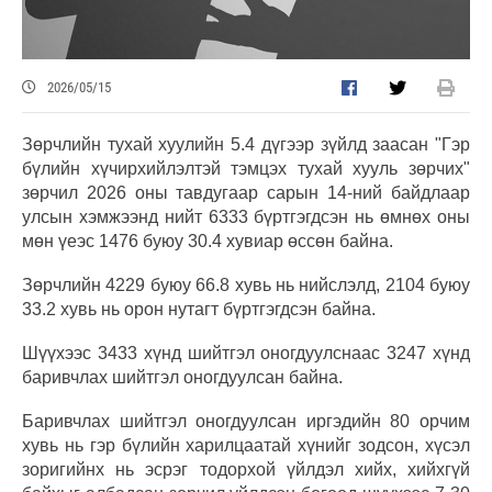
2026/05/15
Зөрчлийн тухай хуулийн 5.4 дүгээр зүйлд заасан "Гэр
бүлийн хүчирхийлэлтэй тэмцэх тухай хууль зөрчих"
зөрчил 2026 оны тавдугаар сарын 14-ний байдлаар
улсын хэмжээнд нийт 6333 бүртгэгдсэн нь өмнөх оны
мөн үеэс 1476 буюу 30.4 хувиар өссөн байна.
Зөрчлийн 4229 буюу 66.8 хувь нь нийслэлд, 2104 буюу
33.2 хувь нь орон нутагт бүртгэгдсэн байна.
Шүүхээс 3433 хүнд шийтгэл оногдуулснаас 3247 хүнд
баривчлах шийтгэл оногдуулсан байна.
Баривчлах шийтгэл оногдуулсан иргэдийн 80 орчим
хувь нь гэр бүлийн харилцаатай хүнийг зодсон, хүсэл
зоригийнх нь эсрэг тодорхой үйлдэл хийх, хийхгүй