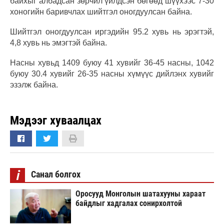
байхыг албадсан зөрчил үйлдсэн бөгөөд шүүхээс 7-30
хоногийн баривчлах шийтгэл оногдуулсан байна.
Шийтгэл оногдуулсан иргэдийн 95.2 хувь нь эрэгтэй,
4,8 хувь нь эмэгтэй байна.
Насны хувьд 1409 буюу 41 хувийг 36-45 насны, 1042
буюу 30.4 хувийг 26-35 насны хүмүүс дийлэнх хувийг
эзэлж байна.
Мэдээг хуваалцах
i
Санал болгох
Оросууд Монголын шатахууны хараат
байдлыг хадгалах сонирхолтой