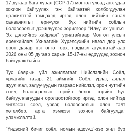
17 дугаар бага хурал (СОР-17) монгол улсад анх удаа
зохион байгуулах гэж байгаатай холбогдуулан
цөлжилттэй тэмцэхэд иргэд олон нийтийн санал
санаачилгыг өрнүүлж, бүх нийтийн соёлын
боловсролыг дээшлүүлэх зорилгоор "Илүү их уншъя-
Эх дэлхийгээ хайрлая" уриатайгаар Монгол улсын
ерөнхийлөгч Ухнаагийн Хүрэлсүхийн ивээл дор улс
орон даяар нэг өнгө төрх, нэгдмэл агуулгатайгаар
2026 оны 05 дугаар сарын 15-17-ны өдрүүдэд зохион
байгуулж байна.
Тус баярын үйл ажиллагааг Нийслэлийн Соёл,
урлагийн газар, 21 аймгийн Соёл, урлаг, аялал
жуулчлал, залуучуудын газраас нийслэл, орон нутгийн
соёл, боловсролын төрийн болон төрийн бус
байгууллагуудын оролцоотойгоор иргэд, олон нийтэд
чиглэсэн соёл, урлаг, боловсролын олон талт
хөтөлбөр, арга хэмжээг зохион байгуулдаг
уламжлалтай.
"Үндэсний бичиг соёл, номын өдрүүд"-ээр жил бүр