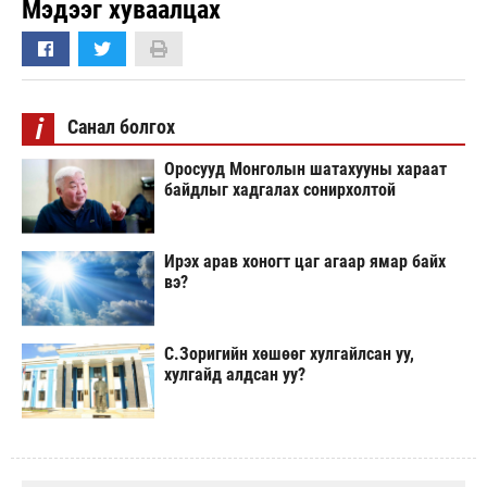
Мэдээг хуваалцах
i
Санал болгох
Оросууд Монголын шатахууны хараат
байдлыг хадгалах сонирхолтой
Ирэх арав хоногт цаг агаар ямар байх
вэ?
С.Зоригийн хөшөөг хулгайлсан уу,
хулгайд алдсан уу?