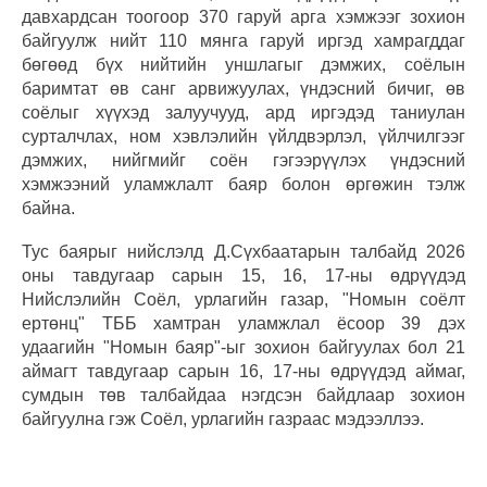
давхардсан тоогоор 370 гаруй арга хэмжээг зохион
байгуулж нийт 110 мянга гаруй иргэд хамрагддаг
бөгөөд бүх нийтийн уншлагыг дэмжих, соёлын
баримтат өв санг арвижуулах, үндэсний бичиг, өв
соёлыг хүүхэд залуучууд, ард иргэдэд таниулан
сурталчлах, ном хэвлэлийн үйлдвэрлэл, үйлчилгээг
дэмжих, нийгмийг соён гэгээрүүлэх үндэсний
хэмжээний уламжлалт баяр болон өргөжин тэлж
байна.
Тус баярыг нийслэлд Д.Сүхбаатарын талбайд 2026
оны тавдугаар сарын 15, 16, 17-ны өдрүүдэд
Нийслэлийн Соёл, урлагийн газар, "Номын соёлт
ертөнц" ТББ хамтран уламжлал ёсоор 39 дэх
удаагийн "Номын баяр"-ыг зохион байгуулах бол 21
аймагт тавдугаар сарын 16, 17-ны өдрүүдэд аймаг,
сумдын төв талбайдаа нэгдсэн байдлаар зохион
байгуулна гэж Соёл, урлагийн газраас мэдээллээ.