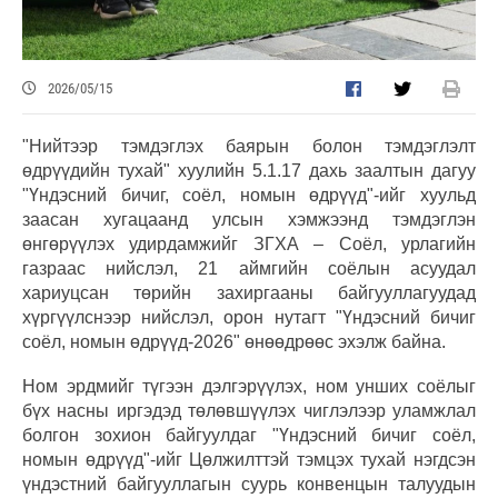
2026/05/15
"Нийтээр тэмдэглэх баярын болон тэмдэглэлт
өдрүүдийн тухай" хуулийн 5.1.17 дахь заалтын дагуу
"Үндэсний бичиг, соёл, номын өдрүүд"-ийг хуульд
заасан хугацаанд улсын хэмжээнд тэмдэглэн
өнгөрүүлэх удирдамжийг ЗГХА – Соёл, урлагийн
газраас нийслэл, 21 аймгийн соёлын асуудал
хариуцсан төрийн захиргааны байгууллагуудад
хүргүүлснээр нийслэл, орон нутагт "Үндэсний бичиг
соёл, номын өдрүүд-2026" өнөөдрөөс эхэлж байна.
Ном эрдмийг түгээн дэлгэрүүлэх, ном унших соёлыг
бүх насны иргэдэд төлөвшүүлэх чиглэлээр уламжлал
болгон зохион байгуулдаг "Үндэсний бичиг соёл,
номын өдрүүд"-ийг Цөлжилттэй тэмцэх тухай нэгдсэн
үндэстний байгууллагын суурь конвенцын талуудын