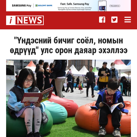
"Үндэсний бичиг соёл, номын
өдрүүд" улс орон даяар эхэллээ