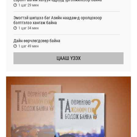
1 цаг 29 мин
Эмэгтэй шигшээ баг Азийн наадам-д оролцохоор
бэлтгэлээ хангаж байна
1 цаг 34 мин
Дайн өөрчлөгдсөөр байна
1 цаг 49 мин
ЦААШ ҮЗЭХ