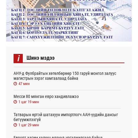
i
Шинэ мэдээ
АНУ-д Фулбрайтын хөтөлбөрөөр 150 гаруй монгол залуус
магистрын зэрэг хамгаалаад байна
47 мин
Месси 80 мянган евро хандивлажээ
1 цаг 19 мин
Татварын өртэй шатахуун импортлогч ААН-үүдийн дансыг
битүүмжлэхгүй
1 цаг 29 мин
Европт аагим халуун өдрүүд үргэлжилсээр байна