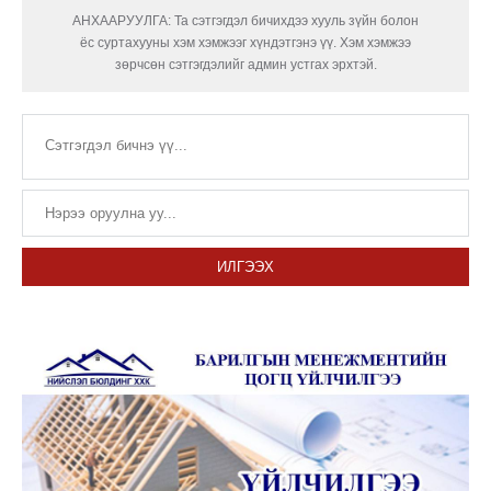
АНХААРУУЛГА: Та сэтгэгдэл бичихдээ хууль зүйн болон
ёс суртахууны хэм хэмжээг хүндэтгэнэ үү. Хэм хэмжээ
зөрчсөн сэтгэгдэлийг админ устгах эрхтэй.
ИЛГЭЭХ