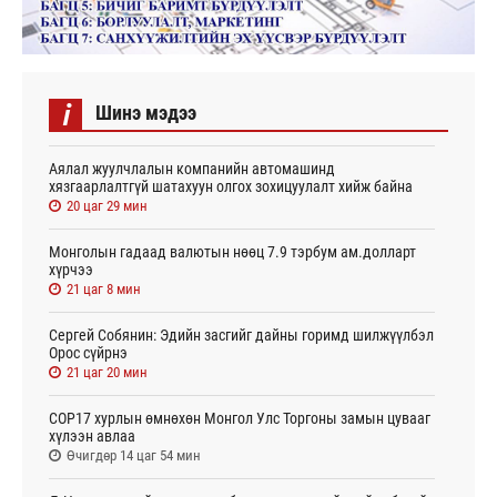
i
Шинэ мэдээ
Аялал жуулчлалын компанийн автомашинд
хязгаарлалтгүй шатахуун олгох зохицуулалт хийж байна
20 цаг 29 мин
Монголын гадаад валютын нөөц 7.9 тэрбум ам.долларт
хүрчээ
21 цаг 8 мин
Сергей Собянин: Эдийн засгийг дайны горимд шилжүүлбэл
Орос сүйрнэ
21 цаг 20 мин
COP17 хурлын өмнөхөн Монгол Улс Торгоны замын цувааг
хүлээн авлаа
Өчигдөр 14 цаг 54 мин