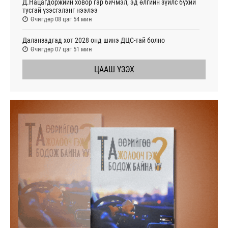
Д.Нацагдоржийн ховор гар бичмэл, эд өлгийн зүйлс бүхий
тусгай үзэсгэлэнг нээлээ
Өчигдөр 08 цаг 54 мин
Даланзадгад хот 2028 онд шинэ ДЦС-тай болно
Өчигдөр 07 цаг 51 мин
ЦААШ ҮЗЭХ