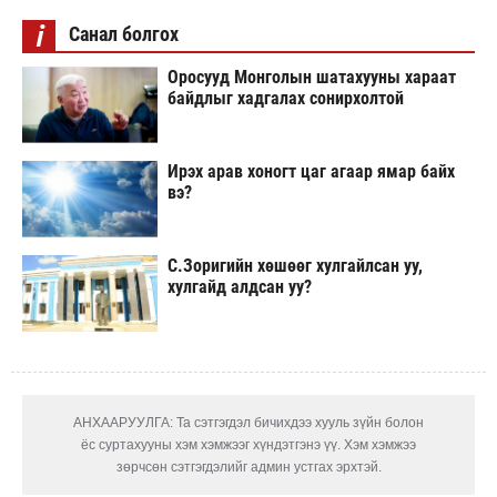
i
Санал болгох
Оросууд Монголын шатахууны хараат
байдлыг хадгалах сонирхолтой
Ирэх арав хоногт цаг агаар ямар байх
вэ?
С.Зоригийн хөшөөг хулгайлсан уу,
хулгайд алдсан уу?
АНХААРУУЛГА: Та сэтгэгдэл бичихдээ хууль зүйн болон
ёс суртахууны хэм хэмжээг хүндэтгэнэ үү. Хэм хэмжээ
зөрчсөн сэтгэгдэлийг админ устгах эрхтэй.