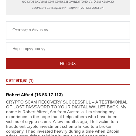
ёс суртахууны хэм хэмжээг хүндэтгэнэ үү. Хэм хэмжээ
зөрчсөн сэтгэгдэлийг админ устгах эрхтэй.
ИЛГЭЭХ
СЭТГЭГДЭЛ (1)
Robert Alfred (16.56.17.113)
CRYPTO SCAM RECOVERY SUCCESSFUL – A TESTIMONIAL
OF LOST PASSWORD TO YOUR DIGITAL WALLET BACK. My
name is Robert Alfred, Am from Australia. I’m sharing my
experience in the hope that it helps others who have been
victims of crypto scams. A few months ago, I fell victim to a
fraudulent crypto investment scheme linked to a broker
company. I had invested heavily during a time when Bitcoin
prices were rising, thinking it was a good opportunity.