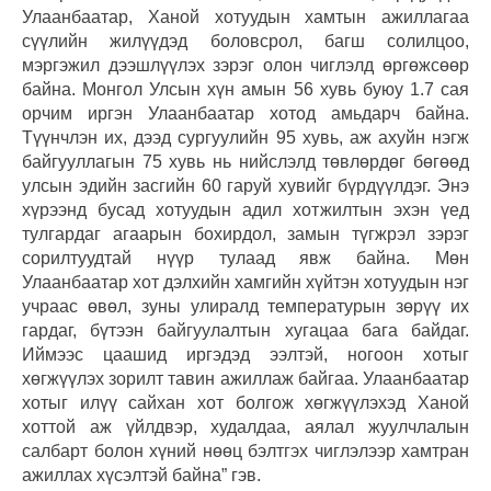
Улаанбаатар, Ханой хотуудын хамтын ажиллагаа
сүүлийн жилүүдэд боловсрол, багш солилцоо,
мэргэжил дээшлүүлэх зэрэг олон чиглэлд өргөжсөөр
байна. Монгол Улсын хүн амын 56 хувь буюу 1.7 сая
орчим иргэн Улаанбаатар хотод амьдарч байна.
Түүнчлэн их, дээд сургуулийн 95 хувь, аж ахуйн нэгж
байгууллагын 75 хувь нь нийслэлд төвлөрдөг бөгөөд
улсын эдийн засгийн 60 гаруй хувийг бүрдүүлдэг. Энэ
хүрээнд бусад хотуудын адил хотжилтын эхэн үед
тулгардаг агаарын бохирдол, замын түгжрэл зэрэг
сорилтуудтай нүүр тулаад явж байна. Мөн
Улаанбаатар хот дэлхийн хамгийн хүйтэн хотуудын нэг
учраас өвөл, зуны улиралд температурын зөрүү их
гардаг, бүтээн байгуулалтын хугацаа бага байдаг.
Иймээс цаашид иргэдэд ээлтэй, ногоон хотыг
хөгжүүлэх зорилт тавин ажиллаж байгаа. Улаанбаатар
хотыг илүү сайхан хот болгож хөгжүүлэхэд Ханой
хоттой аж үйлдвэр, худалдаа, аялал жуулчлалын
салбарт болон хүний нөөц бэлтгэх чиглэлээр хамтран
ажиллах хүсэлтэй байна” гэв.