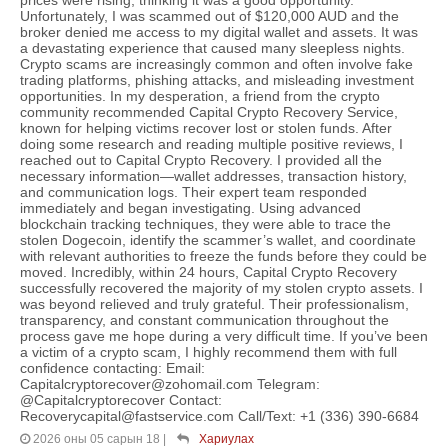
Unfortunately, I was scammed out of $120,000 AUD and the
broker denied me access to my digital wallet and assets. It was
a devastating experience that caused many sleepless nights.
Crypto scams are increasingly common and often involve fake
trading platforms, phishing attacks, and misleading investment
opportunities. In my desperation, a friend from the crypto
community recommended Capital Crypto Recovery Service,
known for helping victims recover lost or stolen funds. After
doing some research and reading multiple positive reviews, I
reached out to Capital Crypto Recovery. I provided all the
necessary information—wallet addresses, transaction history,
and communication logs. Their expert team responded
immediately and began investigating. Using advanced
blockchain tracking techniques, they were able to trace the
stolen Dogecoin, identify the scammer’s wallet, and coordinate
with relevant authorities to freeze the funds before they could be
moved. Incredibly, within 24 hours, Capital Crypto Recovery
successfully recovered the majority of my stolen crypto assets. I
was beyond relieved and truly grateful. Their professionalism,
transparency, and constant communication throughout the
process gave me hope during a very difficult time. If you’ve been
a victim of a crypto scam, I highly recommend them with full
confidence contacting: Email:
Capitalcryptorecover@zohomail.com Telegram:
@Capitalcryptorecover Contact:
Recoverycapital@fastservice.com Call/Text: +1 (336) 390-6684
2026 оны 05 сарын 18
|
Хариулах