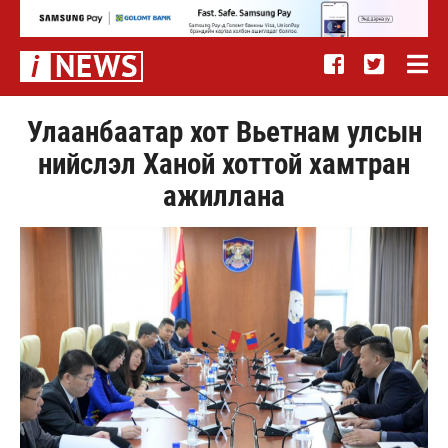
Улаанбаатар хот Вьетнам улсын
нийслэл Ханой хоттой хамтран
ажиллана