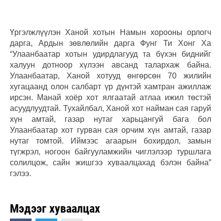
Үргэлжлүүлэн Ханой хотын Намын хорооны орлогч
дарга, Ардын зөвлөлийн дарга Фунг Ти Хонг Ха
“Улаанбаатар хотын удирдлагууд та бүхэн биднийг
халуун дотноор хүлээн авсанд талархаж байна.
Улаанбаатар, Ханой хотууд өнгөрсөн 70 жилийн
хугацаанд олон салбарт үр дүнтэй хамтран ажиллаж
ирсэн. Манай хоёр хот ялгаатай атлаа ижил төстэй
асуудлуудтай. Тухайлбал, Ханой хот найман сая гаруй
хүн амтай, газар нутаг харьцангуй бага бол
Улаанбаатар хот гурван сая орчим хүн амтай, газар
нутаг томтой. Иймээс агаарын бохирдол, замын
түгжрэл, ногоон байгууламжийн чиглэлээр туршлага
солилцож, сайн жишгээ хуваалцахад бэлэн байна”
гэлээ.
Мэдээг хуваалцах