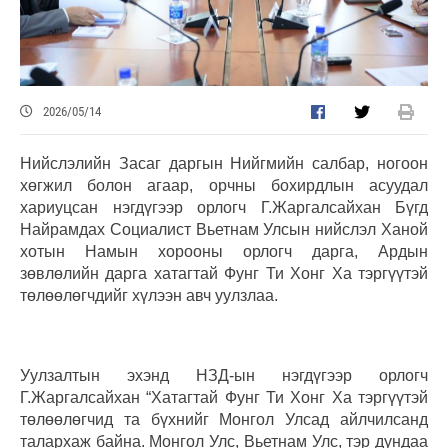
2026/05/14
Нийслэлийн Засаг даргын Нийгмийн салбар, ногоон
хөгжил болон агаар, орчны бохирдлын асуудал
хариуцсан нэгдүгээр орлогч Г.Жаргалсайхан Бүгд
Найрамдах Социалист Вьетнам Улсын нийслэл Ханой
хотын Намын хорооны орлогч дарга, Ардын
зөвлөлийн дарга хатагтай Фунг Ти Хонг Ха тэргүүтэй
төлөөлөгчдийг хүлээн авч уулзлаа.
Уулзалтын эхэнд НЗД-ын нэгдүгээр орлогч
Г.Жаргалсайхан “Хатагтай Фунг Ти Хонг Ха тэргүүтэй
төлөөлөгчид та бүхнийг Монгол Улсад айлчилсанд
талархаж байна. Монгол Улс, Вьетнам Улс, тэр дундаа