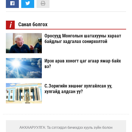
i
Санал болгох
Оросууд Монголын шатахууны хараат
байдлыг хадгалах сонирхолтой
Ирэх арав хоногт цаг агаар ямар байх
вэ?
С.Зоригийн хөшөөг хулгайлсан уу,
хулгайд алдсан уу?
АНХААРУУЛГА: Та сэтгэгдэл бичихдээ хууль зүйн болон