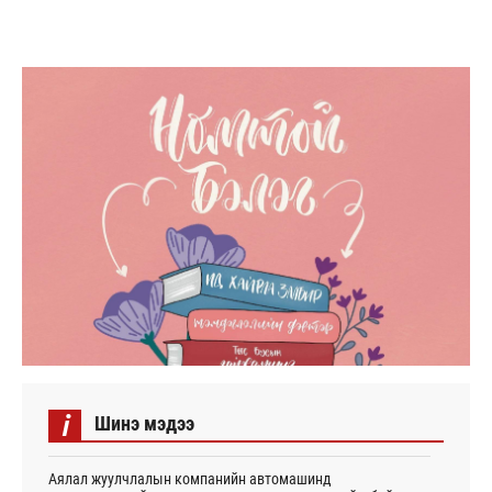
i
Шинэ мэдээ
Аялал жуулчлалын компанийн автомашинд