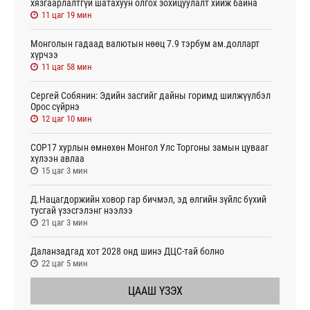
хязгаарлалтгүй шатахуун олгох зохицуулалт хийж байна
11 цаг 19 мин
Монголын гадаад валютын нөөц 7.9 тэрбум ам.долларт
хүрчээ
11 цаг 58 мин
Сергей Собянин: Эдийн засгийг дайны горимд шилжүүлбэл
Орос сүйрнэ
12 цаг 10 мин
COP17 хурлын өмнөхөн Монгол Улс Торгоны замын цувааг
хүлээн авлаа
15 цаг 3 мин
Д.Нацагдоржийн ховор гар бичмэл, эд өлгийн зүйлс бүхий
тусгай үзэсгэлэнг нээлээ
21 цаг 3 мин
Даланзадгад хот 2028 онд шинэ ДЦС-тай болно
22 цаг 5 мин
ЦААШ ҮЗЭХ