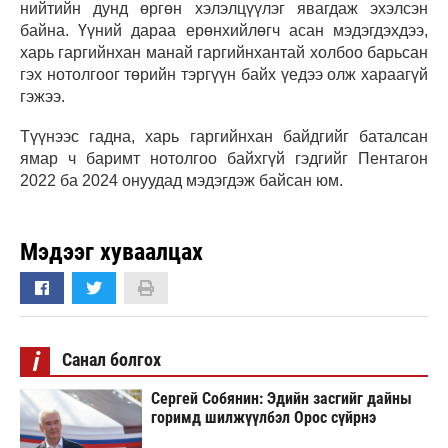
нийтийн дунд өргөн хэлэлцүүлэг явагдаж эхэлсэн
байна. Үүний дараа ерөнхийлөгч асан мэдэгдэхдээ,
харь гаргийнхан манай гаргийнхантай холбоо барьсан
гэх нотолгоог төрийн тэргүүн байх үедээ олж хараагүй
гэжээ.
Түүнээс гадна, харь гаргийнхан байдгийг баталсан
ямар ч баримт нотолгоо байхгүй гэдгийг Пентагон
2022 ба 2024 онуудад мэдэгдэж байсан юм.
Мэдээг хуваалцах
i
Санал болгох
Сергей Собянин: Эдийн засгийг дайны
горимд шилжүүлбэл Орос сүйрнэ