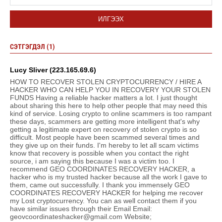
ИЛГЭЭХ
СЭТГЭГДЭЛ (1)
Lucy Sliver (223.165.69.6)
HOW TO RECOVER STOLEN CRYPTOCURRENCY / HIRE A
HACKER WHO CAN HELP YOU IN RECOVERY YOUR STOLEN
FUNDS Having a reliable hacker matters a lot. I just thought
about sharing this here to help other people that may need this
kind of service. Losing crypto to online scammers is too rampant
these days, scammers are getting more intelligent that's why
getting a legitimate expert on recovery of stolen crypto is so
difficult. Most people have been scammed several times and
they give up on their funds. I'm hereby to let all scam victims
know that recovery is possible when you contact the right
source, i am saying this because I was a victim too. I
recommend GEO COORDINATES RECOVERY HACKER, a
hacker who is my trusted hacker because all the work I gave to
them, came out successfully. I thank you immensely GEO
COORDINATES RECOVERY HACKER for helping me recover
my Lost cryptocurrency. You can as well contact them if you
have similar issues through their Email Email:
geovcoordinateshacker@gmail.com Website;