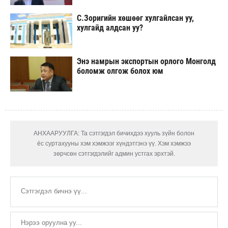
С.Зоригийн хөшөөг хулгайлсан уу,
хулгайд алдсан уу?
Энэ намрын экспортын орлого Монголд
боломж олгож болох юм
АНХААРУУЛГА: Та сэтгэгдэл бичихдээ хууль зүйн болон
ёс суртахууны хэм хэмжээг хүндэтгэнэ үү. Хэм хэмжээ
зөрчсөн сэтгэгдэлийг админ устгах эрхтэй.