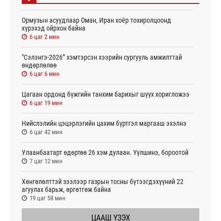
Ормузын асуудлаар Оман, Иран хоёр тохиролцоонд
хүрэхэд ойрхон байна
6 цаг 2 мин
"Сэлэнгэ-2026” хэмтэрсэн хээрийн сургууль амжилттай
өндөрлөлөө
6 цаг 6 мин
Цагаан ордонд бүжгийн танхим барихыг шүүх хоригложээ
6 цаг 19 мин
Нийслэлийн цэцэрлэгийн цахим бүртгэл маргааш эхэлнэ
6 цаг 42 мин
Улаанбаатарт өдөртөө 26 хэм дулаан. Үүлшинэ, бороотой
7 цаг 12 мин
Хөнгөлөлттэй зээлээр газрын тосны бүтээгдэхүүний 22
агуулах барьж, өргөтгөж байна
19 цаг 58 мин
ЦААШ ҮЗЭХ