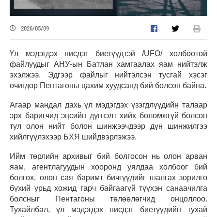
2026/05/09
Үл мэдэгдэх нисдэг биетүүдтэй /UFO/ холбоотой
файлуудыг АНУ-ын Батлан хамгаалах яам нийтэлж
эхэлжээ. Эдгээр файлыг нийтэлсэн тусгай хэсэг
өчигдөр Пентагоны цахим хуудсанд бий болсон байна.
Агаар мандал дахь үл мэдэгдэх үзэгдлүүдийн талаар
эрх баригчид эцсийн дүгнэлт хийх боломжгүй болсон
тул олон нийт болон шинжээчдээр дүн шинжилгээ
хийлгүүлэхээр БХЯ шийдвэрлэжээ.
Ийм төрлийн архивыг бий болгосон нь олон арван
яам, агентлагуудын хооронд уялдаа холбоог бий
болгох, олон сая баримт бичгүүдийг шалгах зорилго
бүхий урьд хожид гарч байгаагүй түүхэн санаачилга
болсныг Пентагоны төлөөлөгчид онцоллоо.
Тухайлбал, үл мэдэгдэх нисдэг биетүүдийн тухай