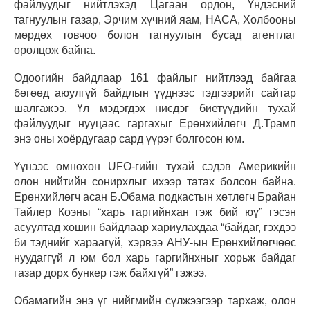
файлуудыг нийтлэхэд Цагаан ордон, Үндэсний
тагнуулын газар, Эрчим хүчний яам, НАСА, Холбооны
мөрдөх товчоо болон тагнуулын бусад агентлаг
оролцож байна.
Одоогийн байдлаар 161 файлыг нийтлээд байгаа
бөгөөд аюулгүй байдлын үүднээс тэдгээрийг сайтар
шалгажээ. Үл мэдэгдэх нисдэг биетүүдийн тухай
файлуудыг нууцаас гаргахыг Ерөнхийлөгч Д.Трамп
энэ оны хоёрдугаар сард үүрэг болгосон юм.
Үүнээс өмнөхөн UFO-гийн тухай сэдэв Америкийн
олон нийтийн сонирхлыг ихээр татах болсон байна.
Ерөнхийлөгч асан Б.Обама подкастын хөтлөгч Брайан
Тайлер Коэны “харь гаргийнхан гэж бий юү” гэсэн
асуултад хошин байдлаар хариулахдаа “байдаг, гэхдээ
би тэднийг хараагүй, хэрвээ АНУ-ын Ерөнхийлөгчөөс
нуудаггүй л юм бол харь гаргийнхныг хорьж байдаг
газар дорх бункер гэж байхгүй” гэжээ.
Обамагийн энэ үг нийгмийн сүлжээгээр тархаж, олон