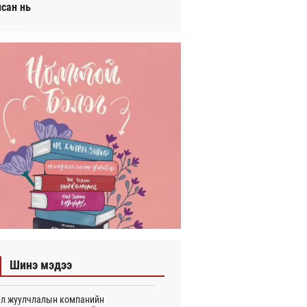
исан нь
Шинэ мэдээ
л жуулчлалын компанийн