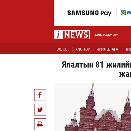
ЭХЛЭЛ
УЛС ТӨР
ЯРИЛЦЛАГА
НИ
Ялалтын 81 жилийн
жа