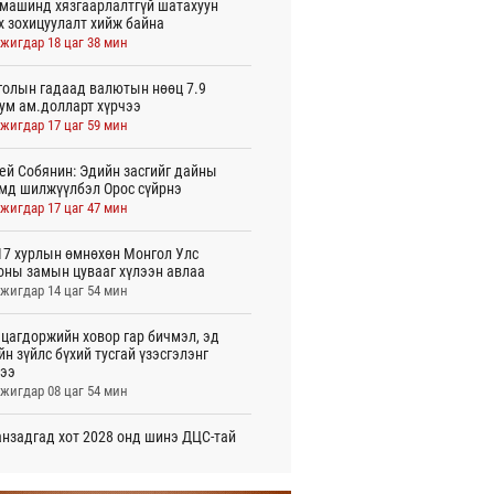
машинд хязгаарлалтгүй шатахуун
х зохицуулалт хийж байна
жигдар 18 цаг 38 мин
олын гадаад валютын нөөц 7.9
ум ам.долларт хүрчээ
жигдар 17 цаг 59 мин
ей Собянин: Эдийн засгийг дайны
мд шилжүүлбэл Орос сүйрнэ
жигдар 17 цаг 47 мин
7 хурлын өмнөхөн Монгол Улс
оны замын цувааг хүлээн авлаа
жигдар 14 цаг 54 мин
цагдоржийн ховор гар бичмэл, эд
йн зүйлс бүхий тусгай үзэсгэлэнг
ээ
жигдар 08 цаг 54 мин
нзадгад хот 2028 онд шинэ ДЦС-тай
о
жигдар 07 цаг 51 мин