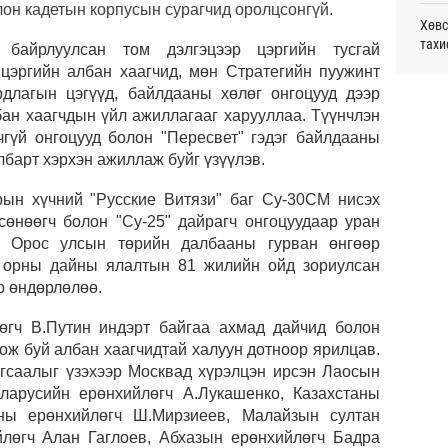
он кадетын корпусын сурагчид оролцсонгүй.
монг
Хөвс
хамг
тахи
байрлуулсан том дэлгэцээр цэргийн тусгай
20
 цэргийн албан хаагчид, мөн Стратегийн пуужинт
Аун 
Месс
рдлагын цэгүүд, байлдааны хөлөг онгоцууд дээр
нийг
20
бан хаагчдын үйл ажиллагааг харууллаа. Түүнчлэн
гчгүй онгоцууд болон "Пересвет" гэдэг байлдааны
Татв
УИХ,
барт хэрхэн ажиллаж буйг үзүүлэв.
үүди
20
Шата
ын хүчний "Русские Витязи" баг Су-30СМ нисэх
хува
 сөнөөгч болон "Су-25" дайрагч онгоцуудаар уран
ж, Орос улсын төрийн далбааны гурван өнгөөр
“Эрх
х орны дайны ялалтын 81 жилийн ойд зориулсан
р өндөрлөлөө.
Даян
Д.Ан
өгч В.Путин индэрт байгаа ахмад дайчид болон
ож буй албан хаагчидтай халуун дотноор ярилцав.
Хөрө
агсаалыг үзэхээр Москвад хүрэлцэн ирсэн Лаосын
зээл
еларусийн ерөнхийлөгч А.Лукашенко, Казахстаны
таны ерөнхийлөгч Ш.Мирзиеев, Малайзын султан
Олон
лөгч Алан Гаглоев, Абхазын ерөнхийлөгч Бадра
олим