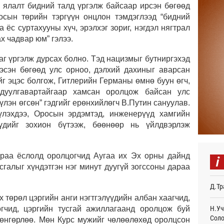
с ялалт бидний талд үргэлж байсаар ирсэн бөгөөд
Авто
сын төрийн тэргүүн онцлон тэмдэглээд “бидний
тоог
авна
 ёс суртахууны хүч, эрэлхэг зориг, нэгдэл нягтрал
Ур
х чадвар юм” гэлээ.
Р.Да
аг үргэлж дурсах болно. Тэд нацизмыг бутниргэхэд
орло
гэсэн бөгөөд улс орноо, дэлхий дахиныг аварсан
Ур
йг эцэс болгож, Гитлерийн Германы өмнө буун өгч,
 дуулгавартайгаар хамсан оролцож байсан улс
Улаа
үлэн өгсөн” гэдгийг ерөнхийлөгч В.Путин сануулав.
Ур
үлэхдээ, Оросын эрдэмтэд, инженерүүд хамгийн
СОР1
үүдийг зохион бүтээж, бөөнөөр нь үйлдвэрлэж
дипл
тэрг
20
араа ёслолд оролцогчид Аугаа их Эх орны дайнд
i
галыг хүндэтгэн нэг минут дуугүй зогссоны дараа
“Дүр
үзэс
Д.Тр
20
 төрөл цэргийн анги нэгтгэлүүдийн албан хаагчид,
Энэ 
Н.Уч
огчид, цэргийн тусгай ажиллагаанд оролцож буй
505.
Соло
 өнгөрлөө. Мөн Курс мужийг чөлөөлөхөд оролцсон
мянг