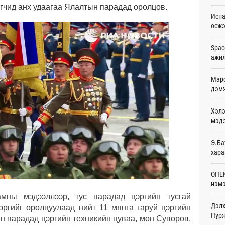
чид анх удаагаа Ялалтын парадад оролцов.
20
Испа
өсж
Шейх
зарл
20
Spac
ажи
Орон
тарв
Маро
20
дэмж
Боло
Хэлэ
олон
сана
мэд
20
Э.Ба
Найм
хара
10,0
20
ОПЕК
нэмэ
Худа
өрий
мны мэдээллээр, тус парадад цэргийн тусгай
20
Дэлх
ргийг оролцуулаад нийт 11 мянга гаруй цэргийн
Пурж
йн парадад цэргийн техникийн цуваа, мөн Суворов,
АНУ-