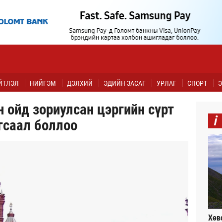
ЙТЛЭЛ
НИЙГЭМ
ДЭЛХИЙ
ЭДИЙН ЗАСАГ
УРЛАГ
СПОРТ
Э
 ойд зориулсан цэргийн сүрт
i
гсаал боллоо
Хөв