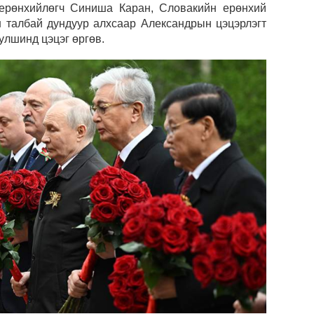
 ерөнхийлөгч Синиша Каран, Словакийн ерөнхий
 талбай дундуур алхсаар Александрын цэцэрлэгт
COP1
булшинд цэцэг өргөв.
сург
Хөшс
Авто
татв