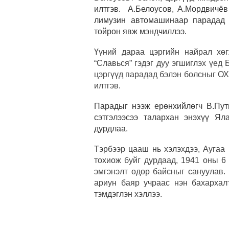
илтгэв. А.Белоусов, А.Мордвичёв
лимузин автомашинаар парадад 
тойрон явж мэндчиллээ.
Үүний дараа цэргийн найрал хө
“Славься” гэдэг дуу эгшиглэх үед
цэргүүд парадад бэлэн болсныг ОХ
илтгэв.
Парадыг нээж ерөнхийлөгч В.Пути
сэтгэлээсээ талархан энэхүү Я
дурдлаа.
Тэрбээр цааш нь хэлэхдээ, Аугаа
тохиож буйг дурдаад, 1941 оны 6
эмгэнэлт өдөр байсныг сануулав.
ариун баяр учраас нэн бахархал
тэмдэглэн хэллээ.