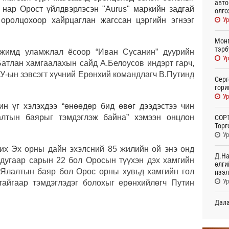
авто
 нар Орост үйлдвэрлэсэн "Aurus" маркийн задгай
олго
Ур
оролцохоор хайрцаглан жагссан цэргийн эгнээг
Монг
тэрб
гжимд уламжлал ёсоор “Иван Сусанин” дуурийн
Ур
 Батлан хамгаалахын сайд А.Белоусов индэрт гарч,
У-ын зэвсэгт хүчний Ерөнхий командлагч В.Путинд
Серг
гори
Ур
н үг хэлэхдээ “өнөөдөр бид өвөг дээдэстээ чин
лалтын баярыг тэмдэглэж байна” хэмээн онцлон
COP1
Торг
Ур
 их Эх орны дайн эхэлсний 85 жилийн ой энэ онд
Д.На
 дугаар сарын 22 бол Оросын түүхэн дэх хамгийн
өлги
 Ялалтын баяр бол Орос орны хувьд хамгийн гол
нээл
Ур
тайгаар тэмдэглэдэг болохыг ерөнхийлөгч Путин
Дала
болн
Ур