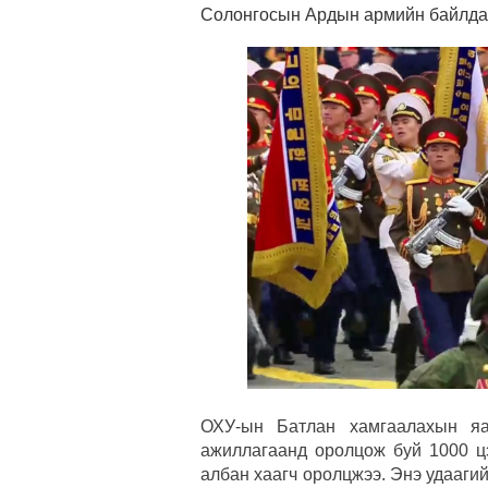
Солонгосын Ардын армийн байлдаг
ОХУ-ын Батлан хамгаалахын яа
ажиллагаанд оролцож буй 1000 цэ
албан хаагч оролцжээ. Энэ удааги