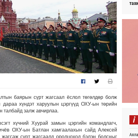
тах
лтын баярын сүрт жагсаал ёслол төгөлдөр болж
ы дараа хүндэт харуулын цэргүүд ОХУ-ын төрийн
н талбайд залж авчирлаа.
i
сэгт хүчний Хуурай замын цэргийн командлагч,
ичёв ОХУ-ын Батлан хамгаалахын сайд Алексей
Аяла
н жагсаж сүрт жагсаалд оролцоход бэлэн болсныг