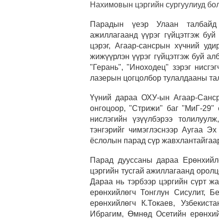
Нахимовын цэргийн сургуулиуд бол
Парадын үеэр Улаан талбайд 
ажиллагаанд үүрэг гүйцэтгэж буй
цэрэг, Агаар-сансрын хүчний уди
жижүүрлэн үүрэг гүйцэтгэж буй ал
"Герань", "Иноходец" зэрэг нисгэ
лазерын цогцолбор тулалдааны тал
Үүний дараа ОХУ-ын Агаар-Санср
онгоцоор, "Стрижи" баг "МиГ-29"
нислэгийн үзүүлбэрээ толилуул
тэнгэрийг чимэглэснээр Аугаа Э
ёслолын парад сүр жавхлантайгаа
Парад дууссаны дараа Ерөнхийл
цэргийн тусгай ажиллагаанд оролц
Дараа нь тэрбээр цэргийн сүрт ж
ерөнхийлөгч Тонглун Сисулит, Б
ерөнхийлөгч К.Токаев, Узбекис
Ибрагим, Өмнөд Осетийн ерөнхий