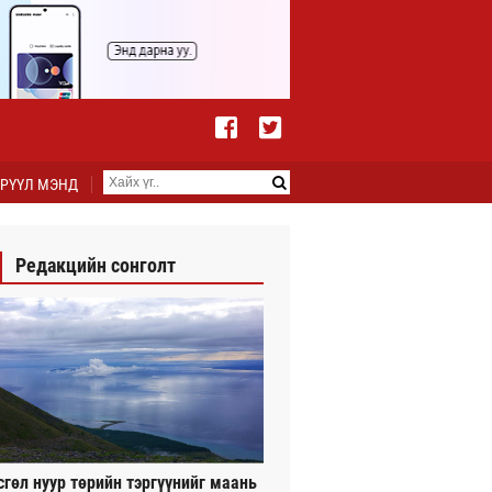
РҮҮЛ МЭНД
Редакцийн сонголт
сгөл нуур төрийн тэргүүнийг маань