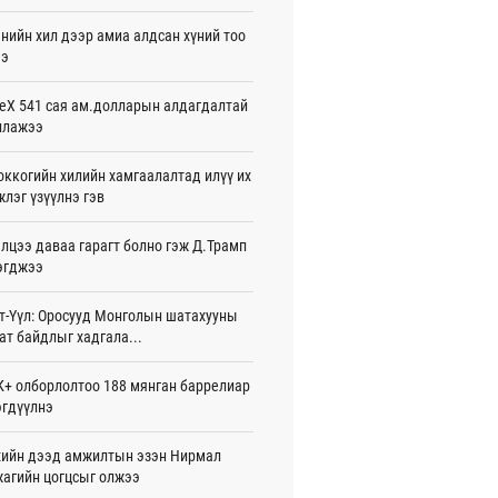
26-08-06
нийн хил дээр амиа алдсан хүний тоо
ээ
 Хасина Бангладешт эргэн ирэхээ
ав
26-08-06
eX 541 сая ам.долларын алдагдалтай
ллажээ
 нутагт жил бүр 500-700 толгой
агыг сэлгэн нутагшуулж байна
ккогийн хилийн хамгаалалтад илүү их
26-08-06
лэг үзүүлнэ гэв
всролын салбарын хөгжлийг дэмжих
лцээ даваа гарагт болно гэж Д.Трамп
 улсын хамтын ажиллагааны талаар
л солилцов
эгджээ
26-08-06
т-Үүл: Оросууд Монголын шатахууны
дугаар сард Сүхбаатар боомтоор
ат байдлыг хадгала...
17 тонн Аи-92 автобензин импортолжээ
26-08-06
+ олборлолтоо 188 мянган баррелиар
гдүүлнэ
лдагч Н.Амарзаяа: 32 хуудастай
н дэвтэр долоо хоногт л дүүрдэг
26-08-06
ийн дээд амжилтын эзэн Нирмал
агийн цогцсыг олжээ
д Фулбрайтын хөтөлбөрөөр 150 гаруй