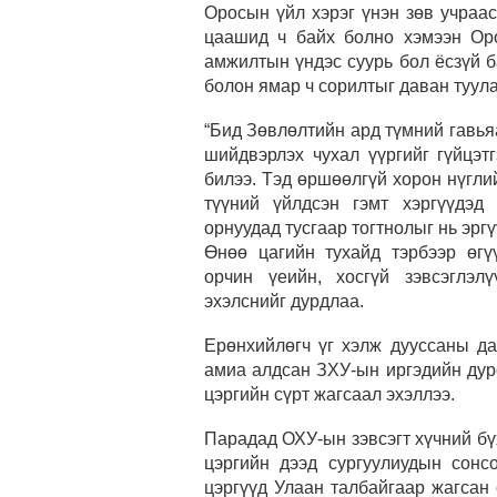
Оросын үйл хэрэг үнэн зөв учраа
цаашид ч байх болно хэмээн Оро
амжилтын үндэс суурь бол ёсзүй ба
болон ямар ч сорилтыг даван туула
“Бид Зөвлөлтийн ард түмний гавья
шийдвэрлэх чухал үүргийг гүйцэт
билээ. Тэд өршөөлгүй хорон нүгли
түүний үйлдсэн гэмт хэргүүдэд
орнуудад тусгаар тогтнолыг нь эргү
Өнөө цагийн тухайд тэрбээр өгү
орчин үеийн, хосгүй зэвсэглэл
эхэлснийг дурдлаа.
Ерөнхийлөгч үг хэлж дууссаны д
амиа алдсан ЗХУ-ын иргэдийн дурс
цэргийн сүрт жагсаал эхэллээ.
Парадад ОХУ-ын зэвсэгт хүчний бүх
цэргийн дээд сургуулиудын сонс
цэргүүд Улаан талбайгаар жагсан