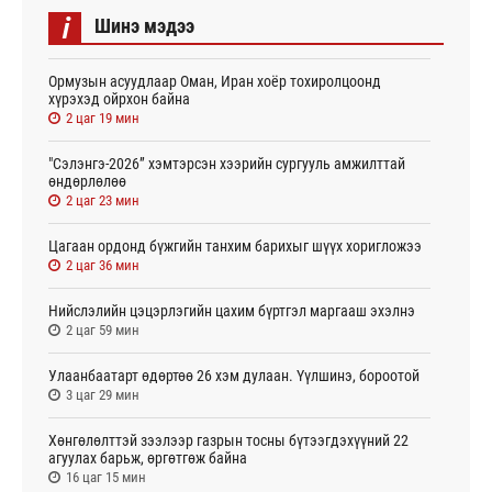
i
Шинэ мэдээ
Ормузын асуудлаар Оман, Иран хоёр тохиролцоонд
хүрэхэд ойрхон байна
2 цаг 19 мин
"Сэлэнгэ-2026” хэмтэрсэн хээрийн сургууль амжилттай
өндөрлөлөө
2 цаг 23 мин
Цагаан ордонд бүжгийн танхим барихыг шүүх хоригложээ
2 цаг 36 мин
Нийслэлийн цэцэрлэгийн цахим бүртгэл маргааш эхэлнэ
2 цаг 59 мин
Улаанбаатарт өдөртөө 26 хэм дулаан. Үүлшинэ, бороотой
3 цаг 29 мин
Хөнгөлөлттэй зээлээр газрын тосны бүтээгдэхүүний 22
агуулах барьж, өргөтгөж байна
16 цаг 15 мин