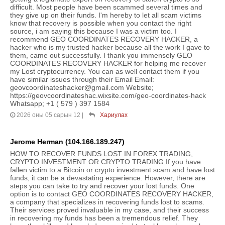
difficult. Most people have been scammed several times and
they give up on their funds. I'm hereby to let all scam victims
know that recovery is possible when you contact the right
source, i am saying this because I was a victim too. I
recommend GEO COORDINATES RECOVERY HACKER, a
hacker who is my trusted hacker because all the work I gave to
them, came out successfully. I thank you immensely GEO
COORDINATES RECOVERY HACKER for helping me recover
my Lost cryptocurrency. You can as well contact them if you
have similar issues through their Email Email:
geovcoordinateshacker@gmail.com Website;
https://geovcoordinateshac.wixsite.com/geo-coordinates-hack
Whatsapp; +1 ( 579 ) 397 1584
2026 оны 05 сарын 12
|
Хариулах
Jerome Herman (104.166.189.247)
HOW TO RECOVER FUNDS LOST IN FOREX TRADING,
CRYPTO INVESTMENT OR CRYPTO TRADING If you have
fallen victim to a Bitcoin or crypto investment scam and have lost
funds, it can be a devastating experience. However, there are
steps you can take to try and recover your lost funds. One
option is to contact GEO COORDINATES RECOVERY HACKER,
a company that specializes in recovering funds lost to scams.
Their services proved invaluable in my case, and their success
in recovering my funds has been a tremendous relief. They