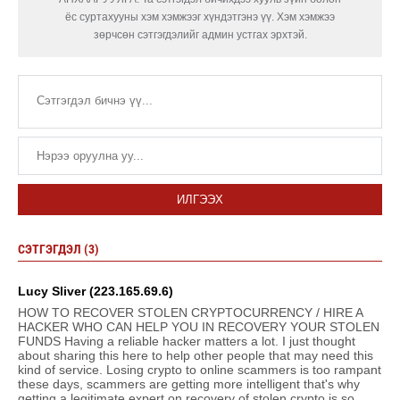
ёс суртахууны хэм хэмжээг хүндэтгэнэ үү. Хэм хэмжээ
зөрчсөн сэтгэгдэлийг админ устгах эрхтэй.
ИЛГЭЭХ
СЭТГЭГДЭЛ (3)
Lucy Sliver (223.165.69.6)
HOW TO RECOVER STOLEN CRYPTOCURRENCY / HIRE A
HACKER WHO CAN HELP YOU IN RECOVERY YOUR STOLEN
FUNDS Having a reliable hacker matters a lot. I just thought
about sharing this here to help other people that may need this
kind of service. Losing crypto to online scammers is too rampant
these days, scammers are getting more intelligent that's why
getting a legitimate expert on recovery of stolen crypto is so