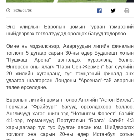
2026/05/08
Энэ улирлын Европын цомын гурван тэмцээний
шийдвэрлэх тоглолтуудад оролцох багууд тодорлоо.
Өмнө нь мэдээлснээр, Аваргуудын лигийн финалын
тоглолт 5 дугаар сарын 30-ны өдөр Будапешт хотын
“Пушкаш Арена” цэнгэлдэх хүрээлэнд болно.
Өнгөрсөн оны ялагч “Пари Сен-Жермен” баг сүүлийн
20 жилийн хугацаанд тус тэмцээний финалд анх
удаагаа шалгарсан Лондоны “Арсенал”-тай аваргын
төлөө өрсөлдөнө.
Европын лигийн цомын төлөө Английн “Астон Вилла”,
Германы “Фрайбург” багууд өрсөлдөхөөр боллоо.
Англичууд хагас шигшээд “Нотингем Форест” багийг
4:1-ээр, германчууд Португалын “Брага” багийг 4:3
харьцаагаар тус тус буулган авсан юм. Шийдвэрлэх
тоглолт энэ сарын 20-ны өдөр Истанбул хотын