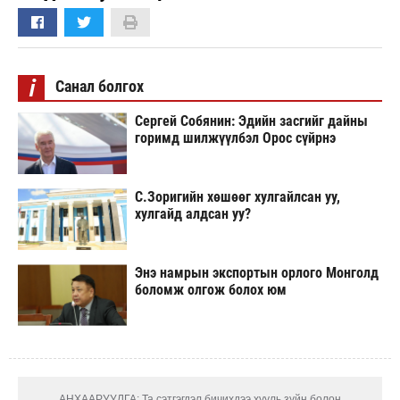
i
Санал болгох
Сергей Собянин: Эдийн засгийг дайны
горимд шилжүүлбэл Орос сүйрнэ
С.Зоригийн хөшөөг хулгайлсан уу,
хулгайд алдсан уу?
Энэ намрын экспортын орлого Монголд
боломж олгож болох юм
АНХААРУУЛГА: Та сэтгэгдэл бичихдээ хууль зүйн болон