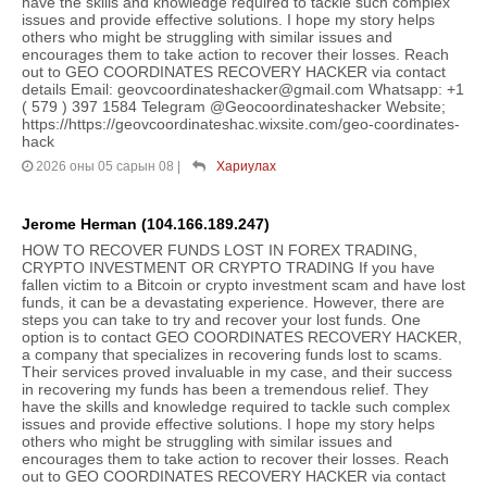
have the skills and knowledge required to tackle such complex
issues and provide effective solutions. I hope my story helps
others who might be struggling with similar issues and
encourages them to take action to recover their losses. Reach
out to GEO COORDINATES RECOVERY HACKER via contact
details Email: geovcoordinateshacker@gmail.com Whatsapp: +1
( 579 ) 397 1584 Telegram @Geocoordinateshacker Website;
https://https://geovcoordinateshac.wixsite.com/geo-coordinates-
hack
2026 оны 05 сарын 08
|
Хариулах
Jerome Herman (104.166.189.247)
HOW TO RECOVER FUNDS LOST IN FOREX TRADING,
CRYPTO INVESTMENT OR CRYPTO TRADING If you have
fallen victim to a Bitcoin or crypto investment scam and have lost
funds, it can be a devastating experience. However, there are
steps you can take to try and recover your lost funds. One
option is to contact GEO COORDINATES RECOVERY HACKER,
a company that specializes in recovering funds lost to scams.
Their services proved invaluable in my case, and their success
in recovering my funds has been a tremendous relief. They
have the skills and knowledge required to tackle such complex
issues and provide effective solutions. I hope my story helps
others who might be struggling with similar issues and
encourages them to take action to recover their losses. Reach
out to GEO COORDINATES RECOVERY HACKER via contact