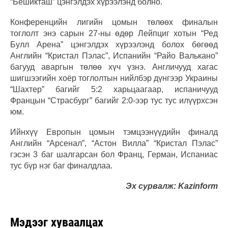
“Бешикташ” цэнгэлдэх хүрээлэнд болно.
Конференцийн лигийн цомын төлөөх финалын
тоглолт энэ сарын 27-ны өдөр Лейпциг хотын “Ред
Булл Арена” цэнгэлдэх хүрээлэнд болох бөгөөд
Английн “Кристал Пэлас”, Испанийн “Райо Валькано”
багууд аваргын төлөө хүч үзнэ. Англичууд хагас
шигшээгийн хоёр тоглолтын нийлбэр дүнгээр Украины
“Шахтер” багийг 5:2 харьцаагаар, испаничууд
Францын “Страсбург” багийг 2:0-ээр тус тус илүүрхсэн
юм.
Ийнхүү Европын цомын тэмцээнүүдийн финалд
Английн “Арсенал”, “Астон Вилла” “Кристал Пэлас”
гэсэн 3 баг шалгарсан бол Франц, Герман, Испаниас
тус бүр нэг баг финалдлаа.
Эх сурвалж: Kazinform
Мэдээг хуваалцах