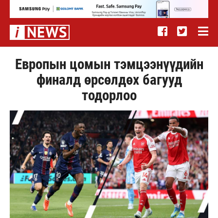
Европын цомын тэмцээнүүдийн
финалд өрсөлдөх багууд
тодорлоо