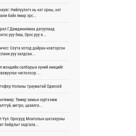
нхуяг: Нийлүүлэгч нь нэг орны, нэг
тэй шигшээ баг Азийн наадам-д
ани байх ямар эрс...
цохоор бэлтгэлээ хангаж байна
 цаг 56 мин
рал Г.Дамдиннямаа дагуулаад
нгос руу биш, Орос руу я...
 өөрчлөгдсөөр байна
 цаг 11 мин
нчес: Сеута хотод дайран нэвтэрсэн
сарын 15-наас улсын дугаарын тэгш,
спани руу халдсан...
гойгоор хөдөлгөөнд оролцоно
 цаг 17 мин
л мэндийн салбарын хүний нөөцийг
вхжуулах чиглэлээр ...
үгээр хорооллын арын замыг өнөөдөр
 23:00 цагаас хаана
тофер Ноланы трауматай Одиссей
 цаг 5 мин
бензин, дизель түлшний онцгой албан
антөмөр: Төмөр замын хүртээмж
арыг тэглэлээ
алтгүй, метро, цахилга...
жигдар 15 цаг 58 мин
т-Үүл: Оросууд Монголын шатахууны
анийн гүнж Евгени гурав дахь хүүхдээ
ат байдлыг хадгала...
йдөж авлаа
жигдар 15 цаг 50 мин