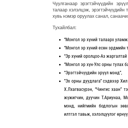
Чуулганаар эрэгтэйчүүдийн эрүү
талаар хэлэлцэж, эрэгтэйчүүдийн
хувь нэмэр оруулах санал, санаачи
Тухайлбал:
“Монгол эр хүний талаарх уламжл
“Монгол эр хүний есөн эрдмийн 
“Эр хүний оролцоо-Аз жаргалтай 
“Монгол эр хүн-Улс орны тулах б
“Эрэгтэйчүүдийн эрүүл мэнд”,
”Эх орны дуудлага” сэдвээр Хил
Х.Лхагвасүрэн, “Чингис хаан” т
жүжигчин, дуучин Т.Ариунаа, М
мэнд, нийгмийн бодлогын зөв
илтгэл тавьж, хэлэлцүүлэг өрнү