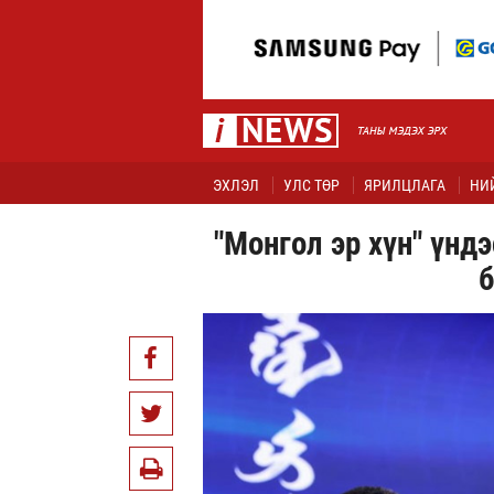
ЭХЛЭЛ
УЛС ТӨР
ЯРИЛЦЛАГА
НИ
"Монгол эр хүн" үндэ