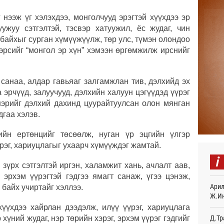
 нээж үг хэлэхдээ, монголчууд эрэгтэй хүүхдээ эр
Найм
10,0
уужуу сэтгэлтэй, тэсвэр хатуужил, ёс жудаг, чин
15
 байхыг сурган хүмүүжүүлж, төр улс, түмэн олондоо
эрсийг “монгол эр хүн” хэмээн өргөмжилж ирснийг
Худа
өрий
15
 санаа, алдар гавьяаг залгамжлан тив, дэлхийд эх
эрчүүд, залуучууд, дэлхийн халуун цэгүүдэд үүрэг
АНУ-
монг
 нэрийг дэлхий дахинд цуурайтуулсан олон мянган
хамг
гаа хэлэв.
19
йн ертөнцийг төсөөлж, нуган үр эцгийн үлгэр
Месс
үрэг, хариуцлагыг ухаарч хүмүүждэг жамтай.
19
i
 зүрх сэтгэлтэй иргэн, халамжит хань, ачлалт аав,
Татв
 эрхэм үүрэгтэй гэдгээ ямагт санаж, үгээ цэнэж,
үүди
Арил
19
 байх учиртайг хэллээ.
Ж.И
Евро
хүүхдээ хайрлан дээдэлж, илүү үүрэг, хариуцлага
байн
Д.Тр
 хүний жудаг, нэр төрийн хэрэг, эрхэм үүрэг гэдгийг
19