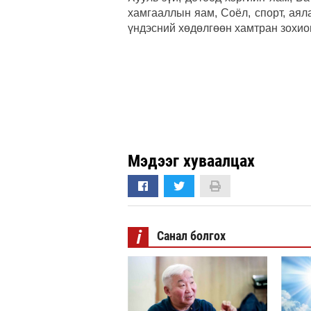
хамгааллын яам, Соёл, спорт, аял
үндэсний хөдөлгөөн хамтран зохио
Мэдээг хуваалцах
i
Санал болгох