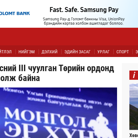
ЙТЛЭЛ
НИЙГЭМ
ДЭЛХИЙ
ЭДИЙН ЗАСАГ
УРЛАГ
СПОРТ
Э
сний III чуулган Төрийн ордонд
i
болж байна
Хөв