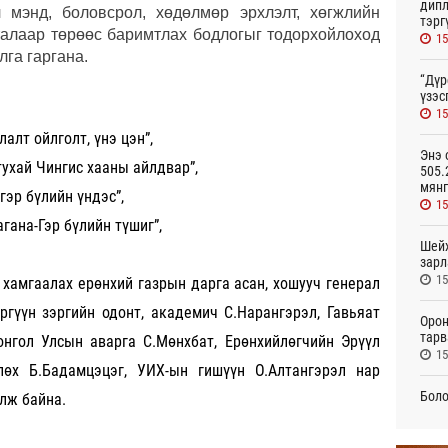
дипл
л мэнд, боловсрол, хөдөлмөр эрхлэлт, хөгжлийн
тэрг
 талаар төрөөс баримтлах бодлогыг тодорхойлоход
15
лга гаргана.
“Дүр
үзэс
15
алт ойлголт, үнэ цэн”,
Энэ 
тухай Чингис хааны айлдвар”,
505.
мянг
гэр бүлийн үндэс”,
15
агана-Гэр бүлийн түшиг”,
Шейх
зарл
15
 хамгаалах ерөнхий газрын дарга асан, хошууч генерал
эргүүн зэргийн одонт, академич С.Нарангэрэл, Гавьяат
Орон
тарв
онгол Улсын аварга С.Мөнхбат, Ерөнхийлөгчийн Эрүүл
15
лөх Б.Бадамцэцэг, УИХ-ын гишүүн О.Алтангэрэл нар
Боло
үлж байна.
олон
сана
15