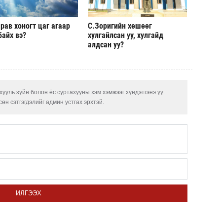
чадв
рав хоногт цаг агаар
С.Зоригийн хөшөөг
Маро
байх вэ?
хулгайлсан уу, хулгайд
дэмж
алдсан уу?
СОР1
угср
ОПЕК
ууль зүйн болон ёс суртахууны хэм хэмжээг хүндэтгэнэ үү.
нэмэ
өн сэтгэгдэлийг админ устгах эрхтэй.
ИЛГЭЭХ