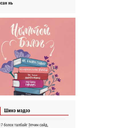
исан нь
Шинэ мэдээ
7 болох талбайг Элчин сайд,