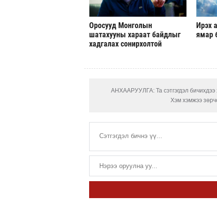
Оросууд Монголын
Ирэх а
шатахууны хараат байдлыг
ямар 
хадгалах сонирхолтой
АНХААРУУЛГА: Та сэтгэгдэл бичихдээ х
Хэм хэмжээ зөрчс