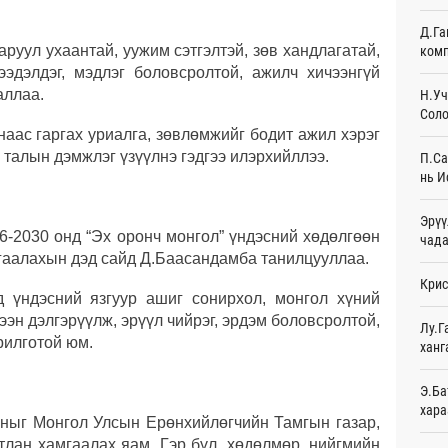
Д.Га
Эмэг
аруул ухаантай, уужим сэтгэлтэй, зөв хандлагатай,
комп
орол
ээдэлдэг, мэдлэг боловсролтой, ажилч хичээнгүй
19
аллаа.
Н.Уч
Соло
Дайн
20
анаас гаргах уриалга, зөвлөмжийг бодит ажил хэрэг
 талын дэмжлэг үзүүлнэ гэдгээ илэрхийллээ.
П.Са
Энэ 
нь И
сонд
20
Эрүү
6-2030 онд “Эх оронч монгол” үндэсний хөдөлгөөн
чада
Нэгд
гаалахын дэд сайд Д.Баасандамба танилцууллаа.
орой
Крис
21
д үндэсний язгуур ашиг сонирхол, монгол хүний
ээн дэлгэрүүлж, эрүүл чийрэг, эрдэм боловсролтой,
Авто
Лу.Г
татв
рилготой юм.
ханг
Ур
Э.Ба
Брит
хара
өлги
лганыг Монгол Улсын Ерөнхийлөгчийн Тамгын газар,
Ур
атлан хамгаалах яам, Гэр бүл, хөдөлмөр, нийгмийн