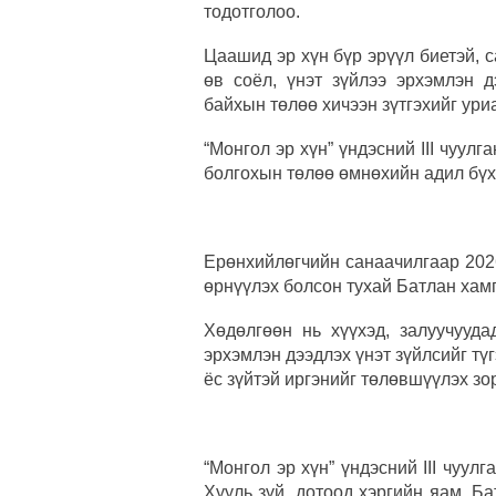
тодотголоо.
Цаашид эр хүн бүр эрүүл биетэй, с
өв соёл, үнэт зүйлээ эрхэмлэн д
байхын төлөө хичээн зүтгэхийг ури
“Монгол эр хүн” үндэсний III чуулг
болгохын төлөө өмнөхийн адил бүх
Ерөнхийлөгчийн санаачилгаар 202
өрнүүлэх болсон тухай Батлан хам
Хөдөлгөөн нь хүүхэд, залуучууда
эрхэмлэн дээдлэх үнэт зүйлсийг түг
ёс зүйтэй иргэнийг төлөвшүүлэх зо
“Монгол эр хүн” үндэсний III чуу
Хууль зүй, дотоод хэргийн яам, Б