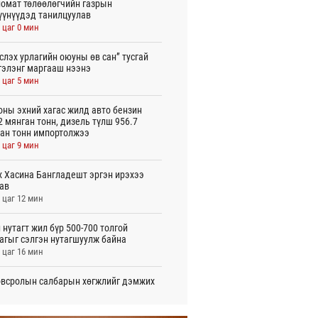
омат төлөөлөгчийн газрын
үүнүүдэд танилцуулав
 цаг 0 мин
слэх урлагийн оюуны өв сан” тусгай
гэлэнг маргааш нээнэ
 цаг 5 мин
оны эхний хагас жилд авто бензин
2 мянган тонн, дизель түлш 956.7
ан тонн импортолжээ
 цаг 9 мин
 Хасина Бангладешт эргэн ирэхээ
ав
 цаг 12 мин
 нутагт жил бүр 500-700 толгой
агыг сэлгэн нутагшуулж байна
 цаг 16 мин
всролын салбарын хөгжлийг дэмжих
 улсын хамтын ажиллагааны талаар
л солилцов
 цаг 21 мин