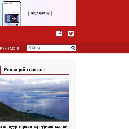
РҮҮЛ МЭНД
Редакцийн сонголт
сгөл нуур төрийн тэргүүнийг маань