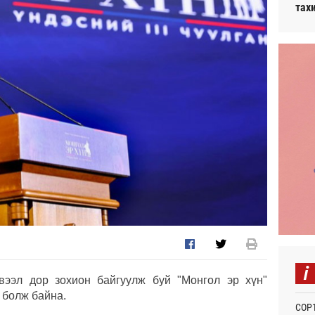
тах
i
вээл дор зохион байгуулж буй "Монгол эр хүн"
д болж байна.
СОР1