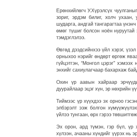
Ерөнхийлөгч У.Хүрэлсүх чуулганыг
зориг, эрдэм билиг, холч ухаан, 
шударга, андгай тангарагтаа үнэнч
өмөг түшиг болсон ноён нуруутай 
тэмдэглэлээ.
Өвгөд дээдсийнхээ үйл хэрэг, үзэл
орныхоо нэрийг өндөрт өргөж яваа 
гүйцэтгэн, “Монгол цэрэг” хэмээх
энхийг сахиулагчаар бахархаж байд
Охин үр аавын хайраар эрчүүди
дуурайлаар эцэг хүн, эр нөхрийн ү
Тиймээс үр хүүхдээ эх орноо гэсэн
элбэрэлт ээж болгон хүмүүжүүлэх
үйлээ тунгаан, өрх гэрээ төвшитгөж
Эх орон, ард түмэн, гэр бүл, үр 
хүлээн, ачааны хүндийг үүрэх нь эр