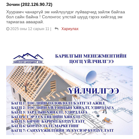
Зочин (202.126.90.72)
Хуурамч чанаргүй эм нийлүүлдэг луйварчид зайлж байгаа
бол сайн байна ! Солонгос улстай шууд гэрээ хийгээд эм
тариагаа аваарай.
2025 оны 12 сарын 11
|
Хариулах