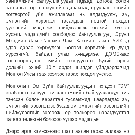
хангамжийн байгууллагуудыг гадаад, дотоод болон
татварын өр, санхүүгийн дарамтад оруулан, хэвийн
тогтвортой үйл ажиллагааг нь алдагдуулж, эм,
эмнэлгийн хэрэгсэл тасалдсан ноцтой нөхцөл
үүссэнийг мэдээлж, шийдвэрлэж өгөхийг хүссэн
хүсэлт, мэдэгдлийг холбогдох байгууллагууд, Эрүүл
Мэндийн Яам, Сангийн Яам, Засгийн Газар, УИХ -д
удаа дараа хүргүүлсэн боловч дорвитой үр дүнд
хүрсэнгүй, байдал улам хүндэрлээ. ДЭМБ-аас
зөвшөөрөгдсөн эмийн зохицуулалт бүхий орны
дэлхийн эхний 10-т ордог шилдэг үйлдвэрлэгчид
Монгол Улсын зах зээлээс гарах нөхцөл үүслээ.
Монголын Эм Зүйн байгууллагуудын нэгдсэн “ЭМ”
холбооны гишүүн эм хангамжийн байгууллагууд амь
тэнссэн болон яаралтай тусламжид шаардагдах эм,
эмнэлгийн хэрэгслээс бусад эм, эмнэлгийн хэрэгслийн
нийлүүлэлтийг зогсоож, өр төлбөрөө барагдуултал
татвар төлөхгүй болохоо үүгээр мэдэгдье.
Дээрх арга хэмжээнээс шалтгаалан гарах аливаа үр