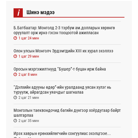
i
Шинэ мэдээ
Б.Батбаатар: Монголд 2-3 тэрбум ам.долларын хөрөнгө
оруулалт орж ирнэ гэсэн тооцоотой ажилласан
1 цаг 24 мин
Олон улсын Монголч Эрдэмтдийн XIII их хурал эхэллээ
1 цаг 29 мин
Оросын мэргэжилтнүүд “Бушер”-т буцан ирж байна
2 цаг 8 мин
“Дэлхийн адууны өдөр”-ийн уралдаанд уясан хүлэг нь
түрүүлж, айрагдсан уяачдыг шагналаа
2 цаг 21 мин
Монголын таеквондочид багийн дүнгээр хоёрдугаар байрт
шалгарлаа
2 цаг 35 мин
Ирэх хаврын ерөнхийлөгчийн сонгуулиас эхэлцгээе...