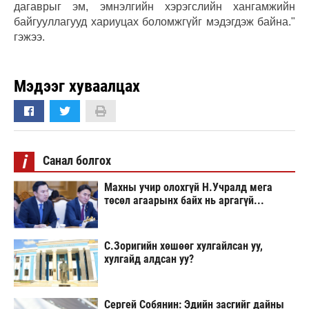
дагаврыг эм, эмнэлгийн хэрэгслийн хангамжийн
байгууллагууд хариуцах боломжгүйг мэдэгдэж байна."
гэжээ.
Мэдээг хуваалцах
i
Санал болгох
Махны учир олохгүй Н.Учралд мега
төсөл агаарынх байх нь аргагүй...
С.Зоригийн хөшөөг хулгайлсан уу,
хулгайд алдсан уу?
Сергей Собянин: Эдийн засгийг дайны