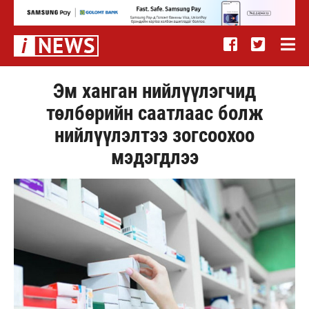
Эм ханган нийлүүлэгчид
төлбөрийн саатлаас болж
нийлүүлэлтээ зогсоохоо
мэдэгдлээ