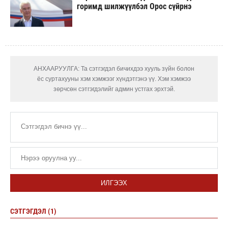
горимд шилжүүлбэл Орос сүйрнэ
АНХААРУУЛГА: Та сэтгэгдэл бичихдээ хууль зүйн болон
ёс суртахууны хэм хэмжээг хүндэтгэнэ үү. Хэм хэмжээ
зөрчсөн сэтгэгдэлийг админ устгах эрхтэй.
ИЛГЭЭХ
СЭТГЭГДЭЛ (1)