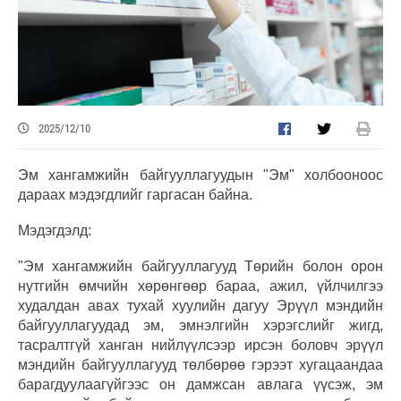
2025/12/10
Эм хангамжийн байгууллагуудын "Эм" холбооноос
дараах мэдэгдлийг гаргасан байна.
Мэдэгдэлд:
"Эм хангамжийн байгууллагууд Төрийн болон орон
нутгийн өмчийн хөрөнгөөр бараа, ажил, үйлчилгээ
худалдан авах тухай хуулийн дагуу Эрүүл мэндийн
байгууллагуудад эм, эмнэлгийн хэрэгслийг жигд,
тасралтгүй ханган нийлүүлсээр ирсэн боловч эрүүл
мэндийн байгууллагууд төлбөрөө гэрээт хугацаандаа
барагдуулаагүйгээс он дамжсан авлага үүсэж, эм