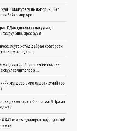
жигдар 16 цаг 01 мин
нхуяг: Нийлүүлэгч нь нэг орны, нэг
ани байх ямар эрс...
 Хасина Бангладешт эргэн ирэхээ
ав
жигдар 15 цаг 58 мин
рал Г.Дамдиннямаа дагуулаад
нгос руу биш, Орос руу я...
 нутагт жил бүр 500-700 толгой
агыг сэлгэн нутагшуулж байна
нчес: Сеута хотод дайран нэвтэрсэн
жигдар 15 цаг 54 мин
спани руу халдсан...
всролын салбарын хөгжлийг дэмжих
л мэндийн салбарын хүний нөөцийг
 улсын хамтын ажиллагааны талаар
л солилцов
вхжуулах чиглэлээр ...
жигдар 15 цаг 50 мин
нийн хил дээр амиа алдсан хүний тоо
дугаар сард Сүхбаатар боомтоор
ээ
17 тонн Аи-92 автобензин импортолжээ
жигдар 15 цаг 40 мин
лцээ даваа гарагт болно гэж Д.Трамп
эгджээ
лдагч Н.Амарзаяа: 32 хуудастай
н дэвтэр долоо хоногт л дүүрдэг
жигдар 15 цаг 31 мин
eX 541 сая ам.долларын алдагдалтай
ллажээ
д Фулбрайтын хөтөлбөрөөр 150 гаруй