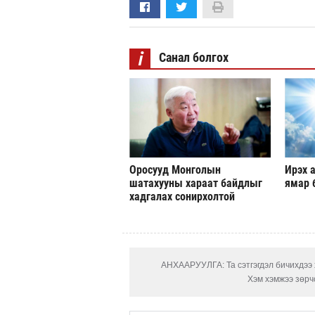
i
Санал болгох
Оросууд Монголын
Ирэх а
шатахууны хараат байдлыг
ямар 
хадгалах сонирхолтой
АНХААРУУЛГА: Та сэтгэгдэл бичихдээ х
Хэм хэмжээ зөрчс