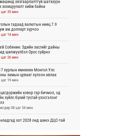
машинд хязгаарлалтгүй шатахуун
х зохицуулалт хийж байна
 цаг 35 мин
олын гадаад валютын нөөц 7.9
ум ам.долларт хүрчээ
 цаг 14 мин
ей Собянин: Эдийн засгийг дайны
мд шилжүүлбэл Орос сүйрнэ
 цаг 26 мин
7 хурлын өмнөхөн Монгол Улс
оны замын цувааг хүлээн авлаа
 цаг 19 мин
цагдоржийн ховор гар бичмэл, эд
йн зүйлс бүхий тусгай үзэсгэлэнг
ээ
игдөр 08 цаг 54 мин
нзадгад хот 2028 онд шинэ ДЦС-тай
о
игдөр 07 цаг 51 мин