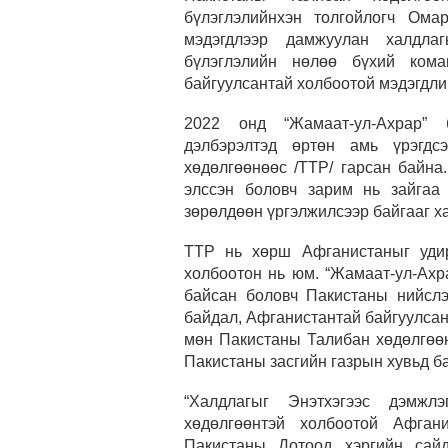
бүлэглэлийнхэн толгойлогч Ома
мэдэгдлээр дамжуулан халдла
бүлэглэлийн нөлөө бүхий ком
байгуулсантай холбоотой мэдэгдли
2022 онд “Жамаат-ул-Ахрар” 
дэлбэрэлтэд өртөн амь үрэгдс
хөдөлгөөнөөс /TTP/ гарсан байна
элссэн боловч зарим нь зайгаа
зөрөлдөөн үргэлжилсээр байгааг х
TTP нь хөрш Афганистаныг удир
холбоотон нь юм. “Жамаат-ул-Ахр
байсан боловч Пакистаны нийсл
байдал, Афганистантай байгуулсан 
мөн Пакистаны Талибан хөдөлгөөн
Пакистаны засгийн газрын хувьд б
“Халдлагыг Энэтхэгээс дэмжл
хөдөлгөөнтэй холбоотой Афган
Пакистаны Дотоод хэргийн сай