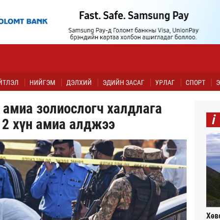
ЙТЛЭЛ
НИЙГЭМ
ДЭЛХИЙ
ЭДИЙН ЗАСАГ
УРЛАГ
СПОРТ
Э
 амиа золиослогч халдлага
i
12 хүн амиа алджээ
Хөв