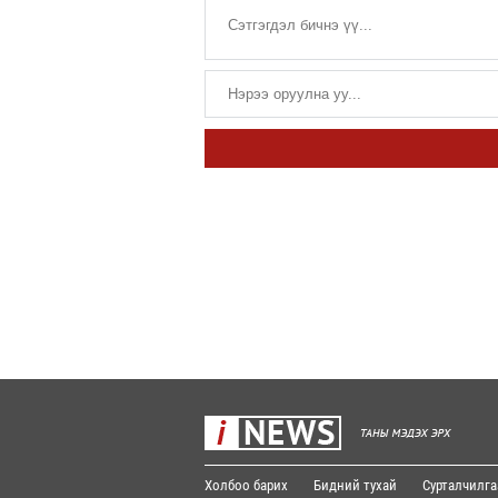
Холбоо барих
Бидний тухай
Сурталчилга