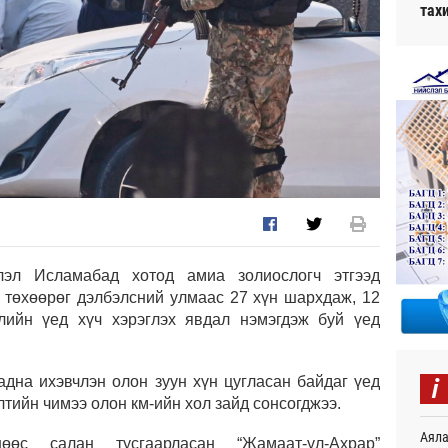
тах
лэл Исламабад хотод амиа золиослогч этгээд
 төхөөрөг дэлбэлсний улмаас 27 хүн шархдаж, 12
лийн үед хүч хэрэглэх явдал нэмэгдэж буй үед
i
дна ихэвчлэн олон зуун хүн цугласан байдаг үед
тийн чимээ олон км-ийн хол зайд сонсогджээ.
Аяла
өөс салан тусгаарласан “Жамаат-ул-Ахрар”