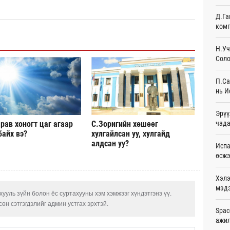
Ур
Д.Га
комп
Шейх
зарл
Ур
Н.Уч
Соло
Орон
тарв
П.Са
Ур
нь И
Боло
Эрүү
олон
сана
чада
рав хоногт цаг агаар
С.Зоригийн хөшөөг
Ур
байх вэ?
хулгайлсан уу, хулгайд
алдсан уу?
Испа
Найм
өсж
10,0
Ур
Хэлэ
мэд
Худа
ууль зүйн болон ёс суртахууны хэм хэмжээг хүндэтгэнэ үү.
өрий
өн сэтгэгдэлийг админ устгах эрхтэй.
Ур
Spac
ажи
АНУ-