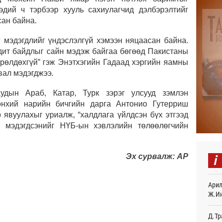
хэдий ч тэрбээр хууль сахиулагчид дэлбэрэлтийг
Авто
тоог
сан байна.
авна
Өч
г мэдэгдлийг үндэслэлгүй хэмээн няцаасан байна.
дит байдлыг сайн мэдэж байгаа бөгөөд Пакистаны
Р.Да
өрөлдөхгүй” гэж Энэтхэгийн Гадаад хэргийн яамны
орло
вал мэдэгджээ.
Өч
удын Араб, Катар, Турк зэрэг улсууд зэмлэн
Улаа
Өч
нхий нарийн бичгийн дарга Антонио Гутерриш
 явуулахыг уриалж, “халдлага үйлдсэн бүх этгээд
СОР1
н мэдэгдсэнийг НҮБ-ын хэвлэлийн төлөөлөгчийн
дипл
тэрг
Ур
i
Эх сурвалж: AP
“Дүр
үзэс
Арил
Ур
Ж.И
Энэ 
505.
Д.Тр
мянг