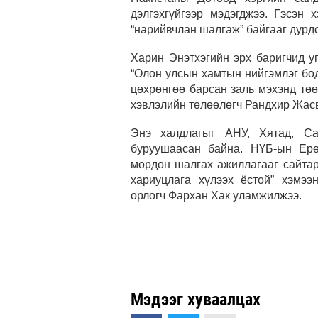
дэлгэхгүйгээр мэдэгджээ. Гэсэн 
“нарийвчлан шалгаж” байгааг дурд
Харин Энэтхэгийн эрх баригчид у
“Олон улсын хамтын нийгэмлэг бо
цөхрөнгөө барсан заль мэхэнд тө
хэвлэлийн төлөөлөгч Рандхир Жас
Энэ халдлагыг АНУ, Хятад, Са
буруушаасан байна. НҮБ-ын Ерө
мөрдөн шалгах ажиллагааг сайтар
хариуцлага хүлээх ёстой” хэмээ
орлогч Фархан Хак уламжилжээ.
Мэдээг хуваалцах