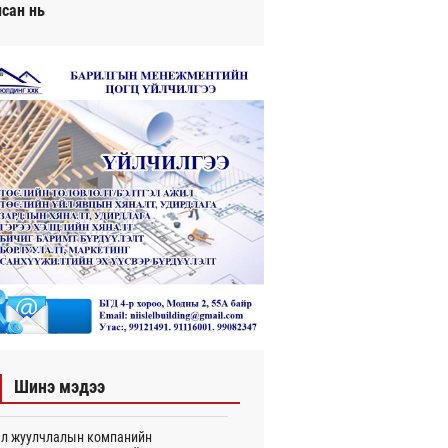
исан нь
Шинэ мэдээ
л жуулчлалын компанийн