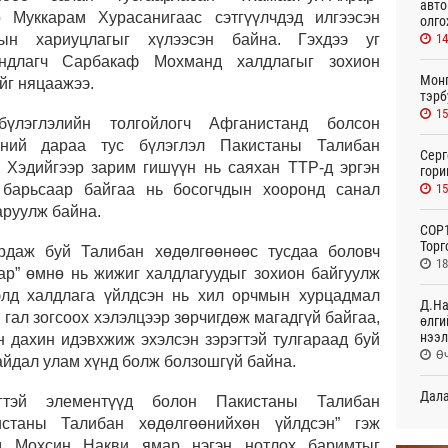
авто
р Муккарам Хурасанигаас сэтгүүлчдэд илгээсэн
олго
14
гын хариуцлагыг хүлээсэн байна. Гэхдээ уг
андлагч Сарбакаф Мохманд халдлагыг зохион
Монг
йг няцаажээ.
тэрб
15
бүлэглэлийн толгойлогч Афганистанд болсон
эний дараа тус бүлэглэл Пакистаны Талибан
Серг
. Хэдийгээр зарим гишүүн нь саяхан TTP-д эргэн
гори
15
 барьсаар байгаа нь босогчдын хооронд санал
аруулж байна.
COP1
Торг
даж буй Талибан хөдөлгөөнөөс тусдаа боловч
18
ар” өмнө нь жижиг халдлагуудыг зохион байгуулж
элд халдлага үйлдсэн нь хил орчмын хурцадмал
Д.На
гал зогсоох хэлэлцээр зөрчигдөж магадгүй байгаа,
өлги
нээл
 дахин идэвхжиж эхэлсэн зэрэгтэй тулгараад буй
Өч
айдал улам хүнд болж болзошгүй байна.
Дала
эгтэй элементүүд болон Пакистаны Талибан
болн
истаны Талибан хөдөлгөөнийхөн үйлдсэн” гэж
Өч
д Мохсин Накви ямар нэгэн нотлох баримтыг