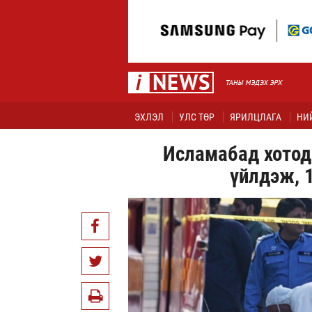
ЭХЛЭЛ
УЛС ТӨР
ЯРИЛЦЛАГА
НИ
Исламабад хотод
үйлдэж, 