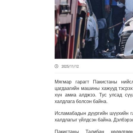
2025/11/12
Мягмар гарагт Пакистаны нийс
цагдаагийн машины хажууд тэсрэх
хүн амиа алджээ. Тус улсад сүү
халдлага болсон байна.
Исламабадын дүүргийн шүүхийн га
халдлагыг үйлдсэн байна. Дэлбэрэл
Пакистаны Талибан хөдөлгөөн