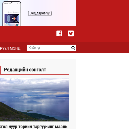
РҮҮЛ МЭНД
Редакцийн сонголт
сгөл нуур төрийн тэргүүнийг маань