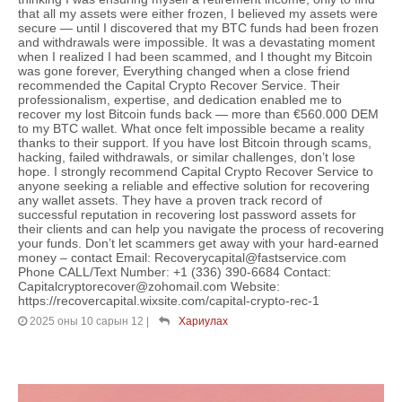
that all my assets were either frozen, I believed my assets were
secure — until I discovered that my BTC funds had been frozen
and withdrawals were impossible. It was a devastating moment
when I realized I had been scammed, and I thought my Bitcoin
was gone forever, Everything changed when a close friend
recommended the Capital Crypto Recover Service. Their
professionalism, expertise, and dedication enabled me to
recover my lost Bitcoin funds back — more than €560.000 DEM
to my BTC wallet. What once felt impossible became a reality
thanks to their support. If you have lost Bitcoin through scams,
hacking, failed withdrawals, or similar challenges, don’t lose
hope. I strongly recommend Capital Crypto Recover Service to
anyone seeking a reliable and effective solution for recovering
any wallet assets. They have a proven track record of
successful reputation in recovering lost password assets for
their clients and can help you navigate the process of recovering
your funds. Don’t let scammers get away with your hard-earned
money – contact Email: Recoverycapital@fastservice.com
Phone CALL/Text Number: +1 (336) 390-6684 Contact:
Capitalcryptorecover@zohomail.com Website:
https://recovercapital.wixsite.com/capital-crypto-rec-1
2025 оны 10 сарын 12
|
Хариулах