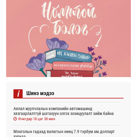
i
Шинэ мэдээ
Аялал жуулчлалын компанийн автомашинд
хязгаарлалтгүй шатахуун олгох зохицуулалт хийж байна
Өчигдөр 18 цаг 38 мин
Монголын гадаад валютын нөөц 7.9 тэрбум ам.долларт
хүрчээ