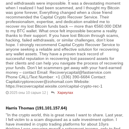
and withdrawals were impossible. It was a devastating moment
when I realized I had been scammed, and I thought my Bitcoin
was gone forever, Everything changed when a close friend
recommended the Capital Crypto Recover Service. Their
professionalism, expertise, and dedication enabled me to
recover my lost Bitcoin funds back — more than €560.000 DEM
to my BTC wallet. What once felt impossible became a reality
thanks to their support. If you have lost Bitcoin through scams,
hacking, failed withdrawals, or similar challenges, don’t lose
hope. I strongly recommend Capital Crypto Recover Service to
anyone seeking a reliable and effective solution for recovering
any wallet assets. They have a proven track record of
successful reputation in recovering lost password assets for
their clients and can help you navigate the process of recovering
your funds. Don’t let scammers get away with your hard-earned
money – contact Email: Recoverycapital@fastservice.com
Phone CALL/Text Number: +1 (336) 390-6684 Contact:
Capitalcryptorecover@zohomail.com Website:
https://recovercapital.wixsite.com/capital-crypto-rec-1
2025 оны 10 сарын 12
|
Хариулах
Harris Thomas (191.101.157.64)
"In the crypto world, this is great news I want to share. Last year,
I fell victim to a scam disguised as a safe investment option. I
have invested in crypto trading platforms for about 10yrs
thinking I was ensuring myself a retirement income, only to find