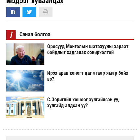
Мэдээг хуваалцах
i
Санал болгох
Оросууд Монголын шатахууны хараат
байдлыг хадгалах сонирхолтой
Ирэх арав хоногт цаг агаар ямар байх
вэ?
С.Зоригийн хөшөөг хулгайлсан уу,
хулгайд алдсан уу?