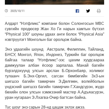
2025/10/11
Алдарт “Нэтфликс” компани болон Солонгосын MBC
сувгийн продюсер Жан Хо Ги нарын хамтын бүтээл
“Physical 100” шоуны удаах анги болох “Physical Asia”
нэвтрүүлэгт Монголын баг оролцож байна.
Энэ удаагийн шоунд Австрали, Филиппин, Тайланд,
БНСУ, Монгол, Япон, Индонез, Туркийн баг оролцож
байгаа талаар “Нэтфликс”-ээс цахим хуудсаараа
дамжуулан албан ёсоор зарлалаа. Манай багийн
бүрэлдэхүүнд улсын арслан Б.Орхонбаяр, холимог
тулаанч Б.Энх-Оргил, сагсан бөмбөгийн 3х3-ын
шигшээ багийн тамирчин Э.Дөлгөөн, волейболын
үндэсний шигшээ багийн тамирчин Г.Хандсүрэн, жүдо
бөхийн олон улсын хэмжээний мастер А.Адъяасүрэн,
уран нугараач Э.Лхагва-Очир багтсан байна.
Тус шоуг энэ сарын 28-нд цацаж эхлэх ажээ.