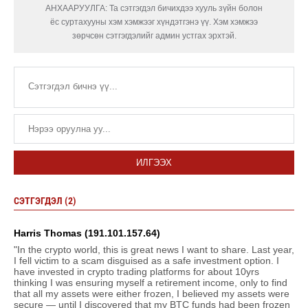
АНХААРУУЛГА: Та сэтгэгдэл бичихдээ хууль зүйн болон
ёс суртахууны хэм хэмжээг хүндэтгэнэ үү. Хэм хэмжээ
зөрчсөн сэтгэгдэлийг админ устгах эрхтэй.
ИЛГЭЭХ
СЭТГЭГДЭЛ (2)
Harris Thomas (191.101.157.64)
"In the crypto world, this is great news I want to share. Last year,
I fell victim to a scam disguised as a safe investment option. I
have invested in crypto trading platforms for about 10yrs
thinking I was ensuring myself a retirement income, only to find
that all my assets were either frozen, I believed my assets were
secure — until I discovered that my BTC funds had been frozen