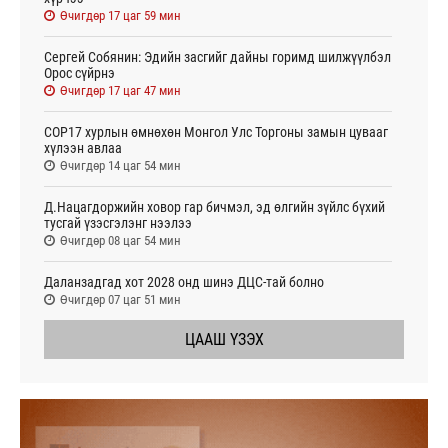
Өчигдөр 17 цаг 59 мин
Сергей Собянин: Эдийн засгийг дайны горимд шилжүүлбэл
Орос сүйрнэ
Өчигдөр 17 цаг 47 мин
COP17 хурлын өмнөхөн Монгол Улс Торгоны замын цувааг
хүлээн авлаа
Өчигдөр 14 цаг 54 мин
Д.Нацагдоржийн ховор гар бичмэл, эд өлгийн зүйлс бүхий
тусгай үзэсгэлэнг нээлээ
Өчигдөр 08 цаг 54 мин
Даланзадгад хот 2028 онд шинэ ДЦС-тай болно
Өчигдөр 07 цаг 51 мин
ЦААШ ҮЗЭХ