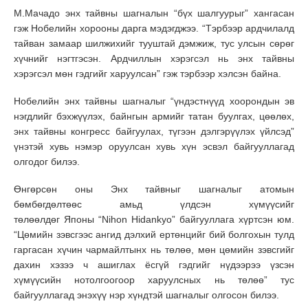
М.Мачадо энх тайвны шагналын “бүх шалгуурыг” хангасан
гэж Нобелийн хорооны дарга мэдэгджээ. “Тэрбээр ардчилалд
тайван замаар шилжихийг тууштай дэмжиж, тус улсын сөрөг
хүчнийг нэгтгэсэн. Ардчиллын хэрэгсэл нь энх тайвны
хэрэгсэл мөн гэдгийг харуулсан” гэж тэрбээр хэлсэн байна.
Нобелийн энх тайвны шагналыг “үндэстнүүд хоорондын эв
нэгдлийг бэхжүүлэх, байнгын армийг татан буулгах, цөөлөх,
энх тайвны конгресс байгуулах, түгээн дэлгэрүүлэх үйлсэд”
үнэтэй хувь нэмэр оруулсан хувь хүн эсвэл байгууллагад
олгодог билээ.
Өнгөрсөн оны Энх тайвныг шагналыг атомын
бөмбөгдөлтөөс амьд үлдсэн хүмүүсийг
төлөөлдөг Японы “Nihon Hidankyo” байгууллага хүртсэн юм.
“Цөмийн зэвсгээс ангид дэлхий ертөнцийг бий болгохын тулд
гаргасан хүчин чармайлтынх нь төлөө, мөн цөмийн зэвсгийг
дахин хэзээ ч ашиглах ёсгүй гэдгийг нүдээрээ үзсэн
хүмүүсийн нотолгоогоор харуулсных нь төлөө” тус
байгууллагад энэхүү нэр хүндтэй шагналыг олгосон билээ.