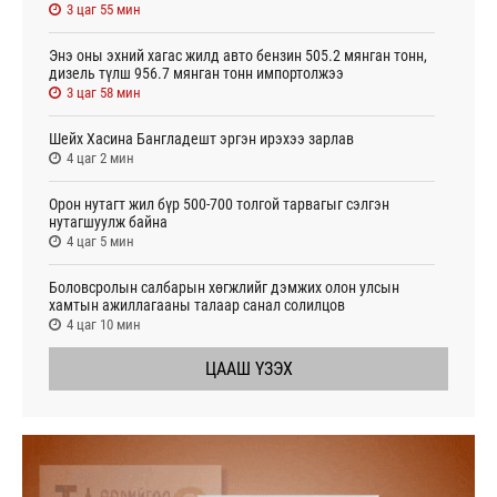
3 цаг 55 мин
Энэ оны эхний хагас жилд авто бензин 505.2 мянган тонн,
дизель түлш 956.7 мянган тонн импортолжээ
3 цаг 58 мин
Шейх Хасина Бангладешт эргэн ирэхээ зарлав
4 цаг 2 мин
Орон нутагт жил бүр 500-700 толгой тарвагыг сэлгэн
нутагшуулж байна
4 цаг 5 мин
Боловсролын салбарын хөгжлийг дэмжих олон улсын
хамтын ажиллагааны талаар санал солилцов
4 цаг 10 мин
ЦААШ ҮЗЭХ