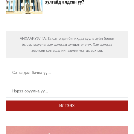
хулгайд алдсан уу?
АНХААРУУЛГА: Та сэтгэгдэл бичихдээ хууль зүйн болон
ёс суртахууны хэм хэмжээг хүндэтгэнэ үү. Хэм хэмжээ
зөрчсөн сэтгэгдэлийг админ устгах эрхтэй.
ИЛГЭЭХ