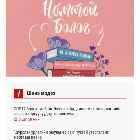
i
Шинэ мэдээ
СОР17 болох талбайг Элчин сайд, дипломат төлөөлөгчийн
газрын тэргүүнүүдэд танилцуулав
3 цаг 50 мин
“Дүрслэх урлагийн оюуны өв сан” тусгай үзэсгэлэнг
маргааш нээнэ