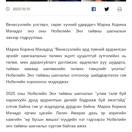
2025/10/10
Венесуэлийн улстөрч, сөрөг хүчний удирдагч Мариа Корина
Мачадог энэ оны Нобелийн Энх тайвны шагналын
эзнээр тодрууллаа.
Мариа Корина Мачадод “Венесуэлийн ард түмний ардчилсан
эрхийг хамгаалахын төлөөх эцэлт цуцалтгүй зүтгэлийнх нь
төлөө, мөн дарангуйлагч дэглэмээс ардчилал руу шударга,
тайван замаар шилжихийн төлөөх тэмцлийг үнэлэн”
Нобелийн Энх тайвны шагналыг олгохоор шийдвэрлэлээ гэж
Нобелийн хорооноос мэдэгджээ.
2025 оны Нобелийн Энх тайвны шагналыг “улам тэлж буй
харанхуйн дунд ардчиллын дөлийг бадрааж буй эмэгтэйд”
олгож байна гэж уг мэдэгдэлд дурдсан байна. Мариа Корина
Мачадо орчин цагийн Латин Америк дахь эр зоригийн
хамгийн “ер бусын жишээ”-нүүдийн нэг гэдгээрээ Нобелийн
энх тайвны шагналыг хүртэж байгаа ажээ.