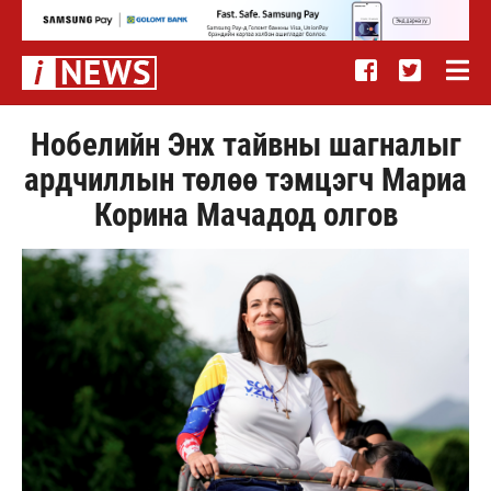
Нобелийн Энх тайвны шагналыг
ардчиллын төлөө тэмцэгч Мариа
Корина Мачадод олгов