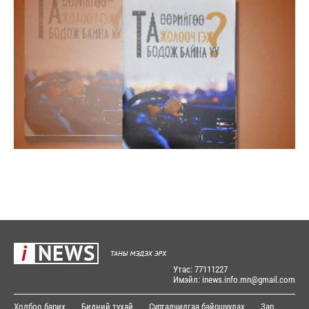
Утас: 77111227
Имэйл: inews.info.mn@gmail.com
Холбоо барих
Бидний тухай
Сурталчилгаа байршуулах
Зар