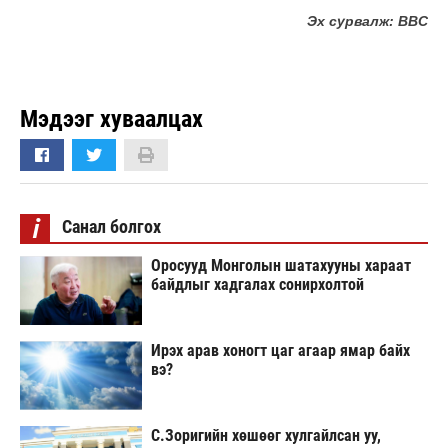
Эх сурвалж: BBC
Мэдээг хуваалцах
i
Санал болгох
Оросууд Монголын шатахууны хараат
байдлыг хадгалах сонирхолтой
Ирэх арав хоногт цаг агаар ямар байх
вэ?
С.Зоригийн хөшөөг хулгайлсан уу,