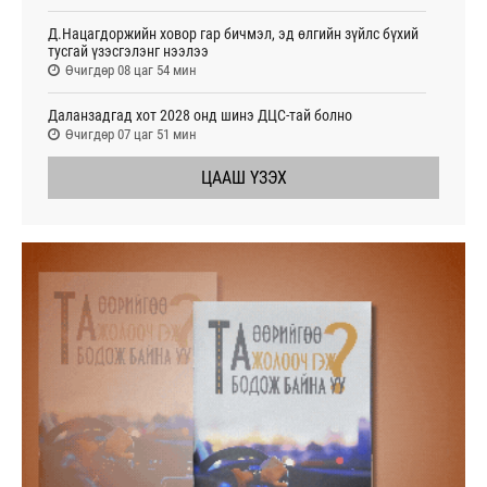
Д.Нацагдоржийн ховор гар бичмэл, эд өлгийн зүйлс бүхий
тусгай үзэсгэлэнг нээлээ
Өчигдөр 08 цаг 54 мин
Даланзадгад хот 2028 онд шинэ ДЦС-тай болно
Өчигдөр 07 цаг 51 мин
ЦААШ ҮЗЭХ