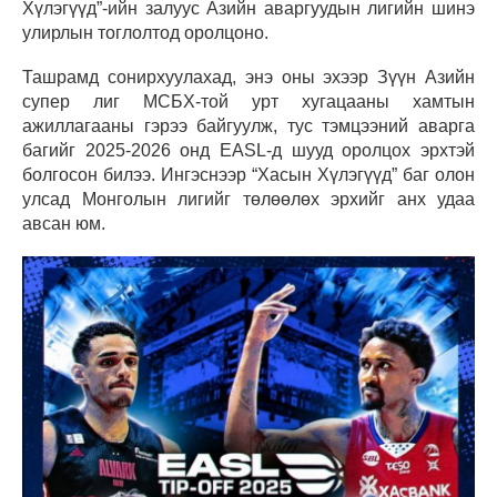
Хүлэгүүд”-ийн залуус Азийн аваргуудын лигийн шинэ
улирлын тоглолтод оролцоно.
Ташрамд сонирхуулахад, энэ оны эхээр Зүүн Азийн
супер лиг МСБХ-той урт хугацааны хамтын
ажиллагааны гэрээ байгуулж, тус тэмцээний аварга
багийг 2025-2026 онд EASL-д шууд оролцох эрхтэй
болгосон билээ. Ингэснээр “Хасын Хүлэгүүд” баг олон
улсад Монголын лигийг төлөөлөх эрхийг анх удаа
авсан юм.