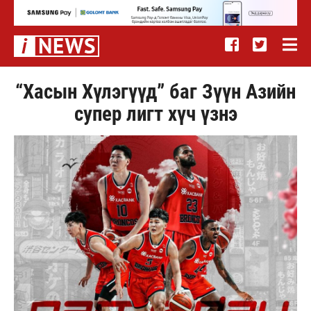
“Хасын Хүлэгүүд” баг Зүүн Азийн
супер лигт хүч үзнэ