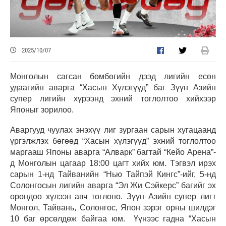
2025/10/07
Монголын сагсан бөмбөгийн дээд лигийн есөн
удаагийн аварга “Хасын Хүлэгүүд” баг Зүүн Азийн
супер лигийн хүрээнд эхний тоглолтоо хийхээр
Японыг зорилоо.
Аваргууд чуулах энэхүү лиг зургаан сарын хугацаанд
үргэлжлэх бөгөөд “Хасын хүлэгүүд” эхний тоглолтоо
маргааш Японы аварга “Алварк” багтай “Кейо Арена”-
д Монголын цагаар 18:00 цагт хийх юм. Тэгвэл ирэх
сарын 1-нд Тайванийн “Нью Тайпэй Кингс”-ийг, 5-нд
Солонгосын лигийн аварга “Эл Жи Сэйкерс” багийг эх
орондоо хүлээн авч тоглоно. Зүүн Азийн супер лигт
Монгол, Тайвань, Солонгос, Япон зэрэг орны шилдэг
10 баг өрсөлдөж байгаа юм. Үүнээс гадна “Хасын