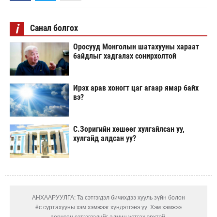
i
Санал болгох
Оросууд Монголын шатахууны хараат
байдлыг хадгалах сонирхолтой
Ирэх арав хоногт цаг агаар ямар байх
вэ?
С.Зоригийн хөшөөг хулгайлсан уу,
хулгайд алдсан уу?
АНХААРУУЛГА: Та сэтгэгдэл бичихдээ хууль зүйн болон
ёс суртахууны хэм хэмжээг хүндэтгэнэ үү. Хэм хэмжээ
зөрчсөн сэтгэгдэлийг админ устгах эрхтэй.