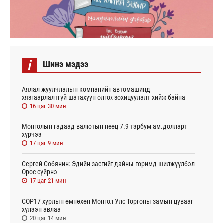
i
Шинэ мэдээ
Аялал жуулчлалын компанийн автомашинд
хязгаарлалтгүй шатахуун олгох зохицуулалт хийж байна
16 цаг 30 мин
Монголын гадаад валютын нөөц 7.9 тэрбум ам.долларт
хүрчээ
17 цаг 9 мин
Сергей Собянин: Эдийн засгийг дайны горимд шилжүүлбэл
Орос сүйрнэ
17 цаг 21 мин
COP17 хурлын өмнөхөн Монгол Улс Торгоны замын цувааг
хүлээн авлаа
20 цаг 14 мин