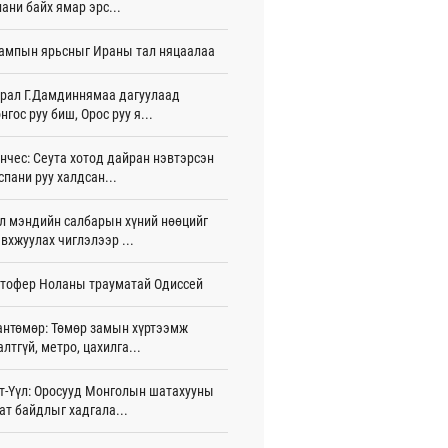
ани байх ямар эрс...
тэй шигшээ баг Азийн наадам-д
ампын ярьсныг Ираны тал няцаалаа
цохоор бэлтгэлээ хангаж байна
 цаг 26 мин
рал Г.Дамдиннямаа дагуулаад
нгос руу биш, Орос руу я...
 өөрчлөгдсөөр байна
 цаг 41 мин
нчес: Сеута хотод дайран нэвтэрсэн
сарын 15-наас улсын дугаарын тэгш,
спани руу халдсан...
гойгоор хөдөлгөөнд оролцоно
 цаг 47 мин
л мэндийн салбарын хүний нөөцийг
вхжуулах чиглэлээр ...
үгээр хорооллын арын замыг өнөөдөр
 23:00 цагаас хаана
тофер Ноланы трауматай Одиссей
 цаг 35 мин
бензин, дизель түлшний онцгой албан
антөмөр: Төмөр замын хүртээмж
арыг тэглэлээ
алтгүй, метро, цахилга...
игдөр 15 цаг 58 мин
т-Үүл: Оросууд Монголын шатахууны
анийн гүнж Евгени гурав дахь хүүхдээ
ат байдлыг хадгала...
йдөж авлаа
игдөр 15 цаг 50 мин