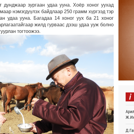
 дунджаар зургаан удаа ууна. Хоёр хоног уухад
ммаар нэмэгдүүлэх байдлаар 250 грамм хүргээд тэр
Найм
10,0
ан удаа ууна. Багадаа 14 хоног уух ба 21 хоног
8 
сарлагаатайгаар жилд гурваас дээш удаа ууж болно
гуурлан тогтоожээ.
Худа
өрий
8 
АНУ-
монг
хамг
11
Месс
12
i
Татв
үүди
Арил
12
Ж.И
Евро
байн
Д.Га
12