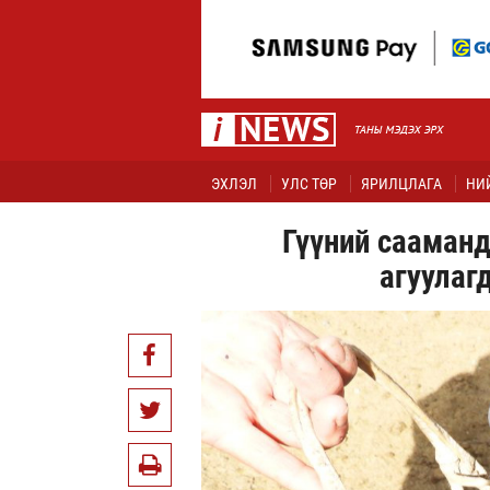
ЭХЛЭЛ
УЛС ТӨР
ЯРИЛЦЛАГА
НИ
Гүүний сааманд
агуулаг