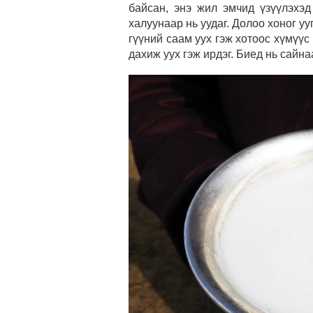
байсан, энэ жил эмчид үзүүлэхэд
халуунаар нь уудаг. Долоо хоног уу
гүүний саам уух гэж хотоос хүмүүс 
дахиж уух гэж ирдэг. Биед нь сайн