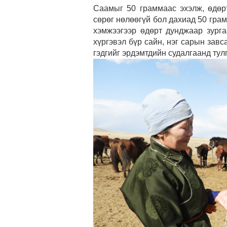
Саамыг 50 граммаас эхэлж, өдөрт
сөрөг нөлөөгүй бол дахиад 50 гра
хэмжээгээр өдөрт дунджаар зурга
хүргэвэл бүр сайн, нэг сарын зав
гэдгийг эрдэмтдийн судалгаанд тул