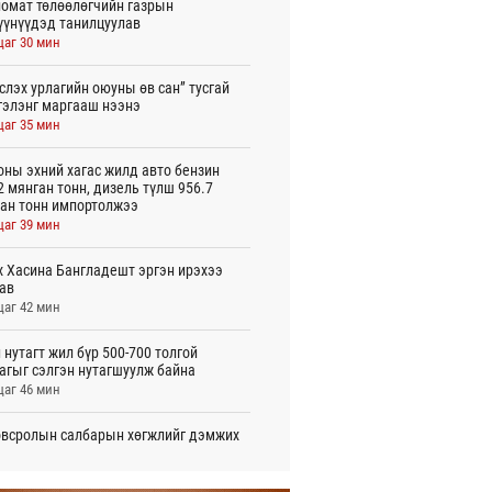
омат төлөөлөгчийн газрын
үүнүүдэд танилцуулав
цаг 30 мин
слэх урлагийн оюуны өв сан” тусгай
гэлэнг маргааш нээнэ
цаг 35 мин
оны эхний хагас жилд авто бензин
2 мянган тонн, дизель түлш 956.7
ан тонн импортолжээ
цаг 39 мин
 Хасина Бангладешт эргэн ирэхээ
ав
цаг 42 мин
 нутагт жил бүр 500-700 толгой
агыг сэлгэн нутагшуулж байна
цаг 46 мин
всролын салбарын хөгжлийг дэмжих
 улсын хамтын ажиллагааны талаар
л солилцов
цаг 51 мин