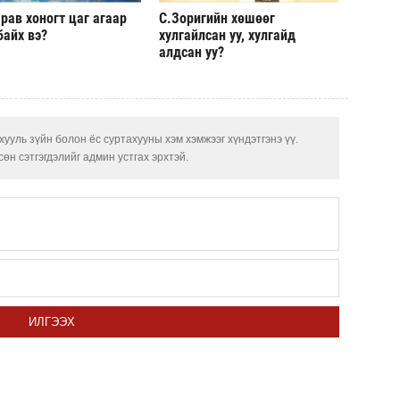
рав хоногт цаг агаар
С.Зоригийн хөшөөг
байх вэ?
хулгайлсан уу, хулгайд
алдсан уу?
ууль зүйн болон ёс суртахууны хэм хэмжээг хүндэтгэнэ үү.
өн сэтгэгдэлийг админ устгах эрхтэй.
ИЛГЭЭХ