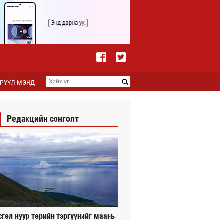
РҮҮЛ МЭНД
Редакцийн сонголт
сгөл нуур төрийн тэргүүнийг маань