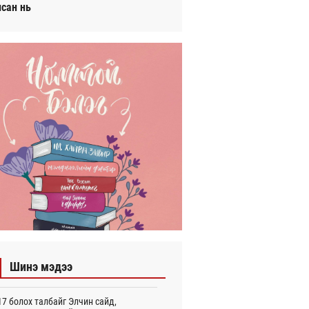
исан нь
Шинэ мэдээ
7 болох талбайг Элчин сайд,