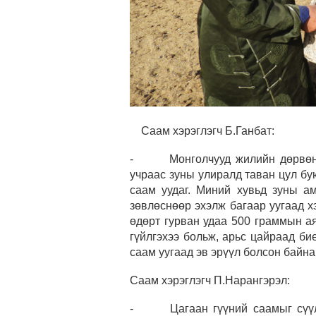
Саам хэрэглэгч Б.Ганбат:
- Монголчууд жилийн дөрвөн ул
учраас зуны улиралд таван цул бу
саам уудаг. Миний хувьд зуны а
зөвлөснөөр эхэлж багаар уугаад х
өдөрт гурван удаа 500 граммын ая
гүйлгэхээ больж, арьс цайраад би
саам уугаад эв эрүүл болсон байна
Саам хэрэглэгч П.Нарангэрэл:
- Цагаан гүүний саамыг сүүлий