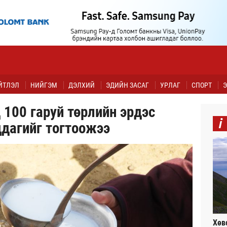
ЙТЛЭЛ
НИЙГЭМ
ДЭЛХИЙ
ЭДИЙН ЗАСАГ
УРЛАГ
СПОРТ
Э
 100 гаруй төрлийн эрдэс
i
ддагийг тогтоожээ
Хөв