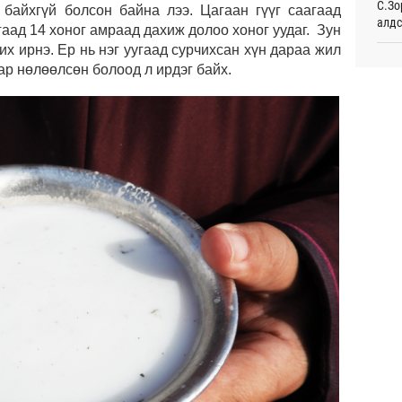
С.Зо
 байхгүй болсон байна лээ. Цагаан гүүг саагаад
алдс
Таек
гаад 14 хоног амраад дахиж долоо хоног уудаг. Зун
шалг
их ирнэ. Ер нь нэг уугаад сурчихсан хүн дараа жил
тами
Хуви
аар нөлөөлсөн болоод л ирдэг байх.
Өч
төхө
Монг
Сауд
жуул
өргө
орчи
Өч
Испа
өсж
Б.Пү
зуух
Хэлэ
мэд
МАА-
чадв
СОР1