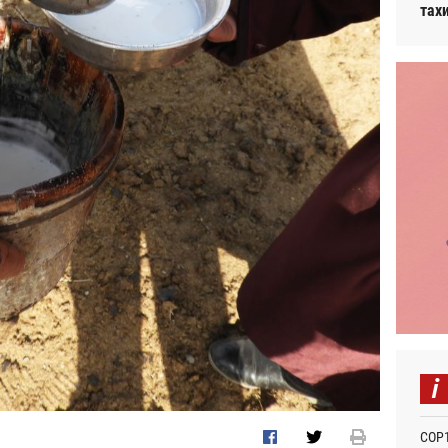
тах
i
СОР1