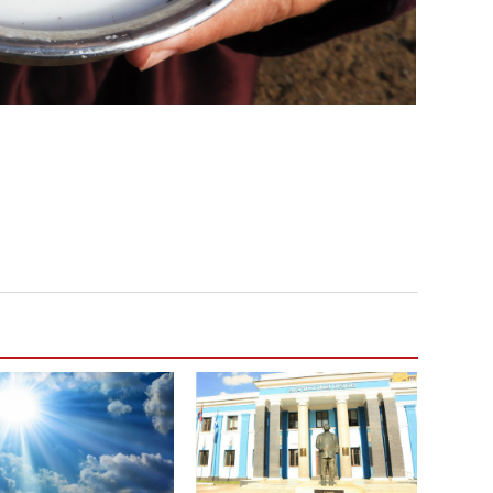
угср
Дэлх
Пурж
ОПЕК
нэмэ
Маро
дэмж