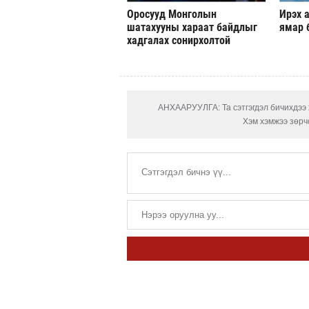
Оросууд Монголын
Ирэх а
шатахууны хараат байдлыг
ямар 
хадгалах сонирхолтой
АНХААРУУЛГА: Та сэтгэгдэл бичихдээ х
Хэм хэмжээ зөрчс