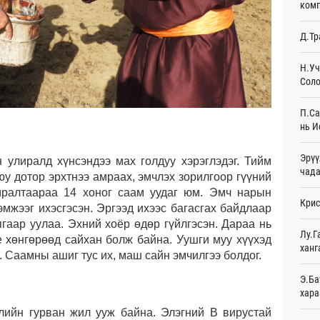
комп
Эмэг
Д.Тр
орол
12
Н.Уч
Соло
Дайн
12
П.Са
Энэ 
нь И
сонд
12
Эрүү
иралд хүнсэндээ мах голдуу хэрэглэдэг. Тийм
чада
юу дотор эрхтнээ амраах, эмчлэх зорилгоор гүүний
Нэгд
орой
мралтаараа 14 хоног саам уудаг юм. Эмч нарын
Крис
13
эмжээг ихэсгэсэн. Эргээд ихээс багасгах байдлаар
гаар уулаа. Эхний хоёр өдөр гүйлгэсэн. Дараа нь
Авто
Лу.Г
е хөнгөрөөд сайхан болж байна. Уушги муу хүүхэд
татв
ханг
. Саамны ашиг тус их, маш сайн эмчилгээ болдог.
Өч
Э.Ба
Брит
хара
өлги
Өч
н гурван жил ууж байна. Элэгний В вирустай