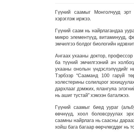
Гүүний саамыг Монголчууд эрт 
хэрэглэж иржээ.
Гүүний саам нь найрлагандаа уураг,
микро элементүүд, витаминууд, ф
эмчилгээ болдог биологийн идэвхит
Ангаах ухааны доктор, профессор
ба түүний эмчилгээний ач холбог
ухааны онолын үндэслэлүүдийг нь
Тэрбээр “Сааманд 100 гаруй тө
холестерины солилцоог зохицуулах,
дархлааг дэмжих, ялангуяа элэгни
нь ашиг тустай” хэмээн баталжээ.
Гүүний саамыг биед уураг (альб
өвчнүүд, хоол боловсруулах эрх
саамны найрлага нь саасны дараах
хойш бага багаар өөрчлөгддөг нь т