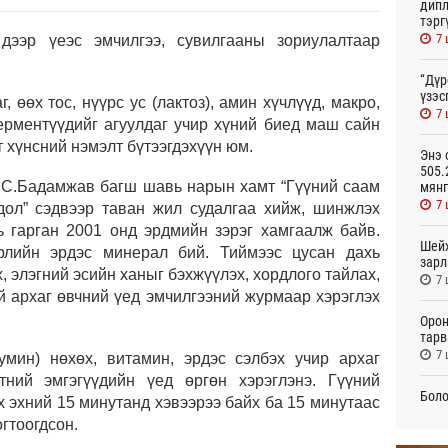
дипл
тэрг
7 
дээр үеэс эмчилгээ, сувилгааны зориулалтаар
“Дүр
үзэс
 өөх тос, нүүрс ус (лактоз), амин хүчлүүд, макро,
7 
ерментүүдийг агуулдаг учир хүний биед маш сайн
 хүнсний нэмэлт бүтээгдэхүүн юм.
Энэ 
505.
 С.Бадамжав багш шавь нарын хамт “Гүүний саам
мянг
7 
дол” сэдвээр таван жил судалгаа хийж, шинжлэх
 гарган 2001 онд эрдмийн зэрэг хамгаалж байв.
Шейх
рлийн эрдэс минерал бий. Тиймээс цусан дахь
зарл
 элэгний эсийн ханыг бэхжүүлэх, хордлого тайлах,
7 
й архаг өвчний үед эмчилгээний журмаар хэрэглэх
Орон
тарв
7 
умин) нөхөх, витамин, эрдэс сэлбэх учир архаг
тний эмгэгүүдийн үед өргөн хэрэглэнэ. Гүүний
Боло
 эхний 15 минутанд хэвээрээ байх ба 15 минутаас
олон
огтоогдсон.
сана
7 