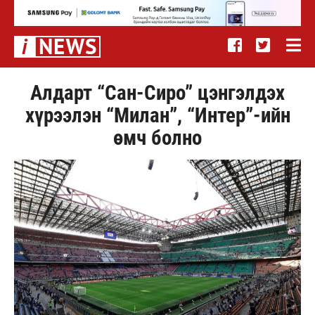
Алдарт “Сан-Сиро” цэнгэлдэх
хүрээлэн “Милан”, “Интер”-ийн
өмч болно