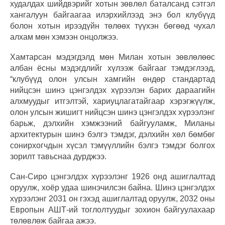
худалдах шийдвэрийг хотын зөвлөл баталсанд сэтгэл
хангалуун байгаагаа илэрхийлээд энэ бол клубүүд
болон хотын ирээдүйн төлөөх түүхэн бөгөөд чухал
алхам мөн хэмээн онцолжээ.
Хамтарсан мэдэгдэлд мөн Милан хотын зөвлөлөөс
албан ёсны мэдэгдлийг хүлээж байгааг тэмдэглээд,
“клубүүд олон улсын хамгийн өндөр стандартад
нийцсэн шинэ цэнгэлдэх хүрээлэн барих дараагийн
алхмуудыг итгэлтэй, хариуцлагатайгаар хэрэгжүүлж,
олон улсын жишигт нийцсэн шинэ цэнгэлдэх хүрээлэнг
барьж, дэлхийн хэмжээний байгууламж, Миланы
архитектурын шинэ бэлгэ тэмдэг, дэлхийн хөл бөмбөг
сонирхогчдын хүсэл тэмүүллийн бэлгэ тэмдэг болгох
зорилт тавьснаа дурджээ.
Сан-Сиро цэнгэлдэх хүрээлэнг 1926 онд ашиглалтад
оруулж, хоёр удаа шинэчилсэн байна. Шинэ цэнгэлдэх
хүрээлэнг 2031 он гэхэд ашиглалтад оруулж, 2032 оны
Европын АШТ-ий тоглолтуудыг зохион байгуулахаар
төлөвлөж байгаа ажээ.