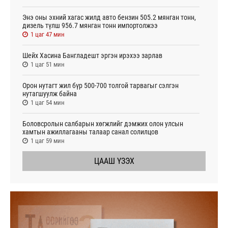
Энэ оны эхний хагас жилд авто бензин 505.2 мянган тонн,
дизель түлш 956.7 мянган тонн импортолжээ
1 цаг 47 мин
Шейх Хасина Бангладешт эргэн ирэхээ зарлав
1 цаг 51 мин
Орон нутагт жил бүр 500-700 толгой тарвагыг сэлгэн
нутагшуулж байна
1 цаг 54 мин
Боловсролын салбарын хөгжлийг дэмжих олон улсын
хамтын ажиллагааны талаар санал солилцов
1 цаг 59 мин
ЦААШ ҮЗЭХ