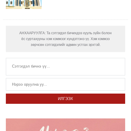
АНХААРУУЛГА: Та сэтгэгдэл бичихдээ хууль зүйн болон
ёс суртахууны хэм хэмжээг хүндэтгэнэ үү. Хэм хэмжээ
зөрчсөн сэтгэгдэлийг админ устгах эрхтэй.
ИЛГЭЭХ