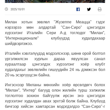
2025/10/01
Милан хотын зөвлөл "Жузеппе Меацца" гэдэг
нэрээрээ мөн алдартай "Сан-Сиро" цэнгэлдэх
хүрээлэнг Италийн Сери А-д тоглодог “Милан”,
“Интернационале” клубүүдэд худалдахаар
шийдвэрлэжээ.
Италийн хэвлэлүүдэд мэдээлснээр, шөнө орой болтол
үргэлжилсэн хурлын дараа явуулсан санал
хураалтаар цэнгэлдэх хүрээлэнг хоёр клубт
худалдахыг зөвлөлийн гишүүдийн 24 нь дэмжсэн бол
20 нь эсэргүүцсэн байна.
Ингэснээр Миланы мөнхийн хоёр өрсөлдөгч болох
“Милан”, “Интер” багууд олон жилийн турш ээлжилж
тоглолтоо зохион байгуулж ирсэн энэ цэнгэлдэх
хүрээлэнг худалдан авах эрхтэй болж байна. Клубүүд
бичгээр хийсэн хамтарсан мэдэгдэлдээ “Сан-Сиро"-г