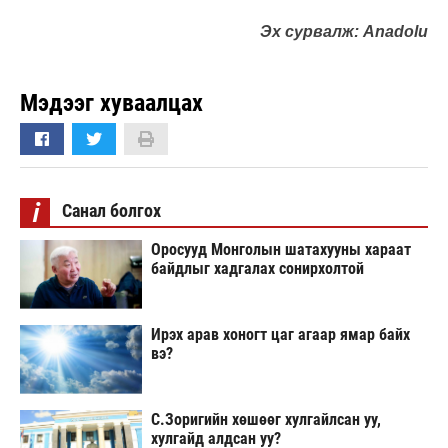
Эх сурвалж: Anadolu
Мэдээг хуваалцах
i
Санал болгох
Оросууд Монголын шатахууны хараат
байдлыг хадгалах сонирхолтой
Ирэх арав хоногт цаг агаар ямар байх
вэ?
С.Зоригийн хөшөөг хулгайлсан уу,
хулгайд алдсан уу?