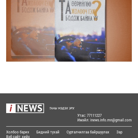
Утас: 77111227
Имэйл: inews.info.mn@gmail.com
Холбоо барих
Бидний тухай
Сурталчилгаа байршуулах
Зар
Вэб сайт
хийх