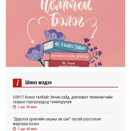
i
Шинэ мэдээ
СОР17 болох талбайг Элчин сайд, дипломат төлөөлөгчийн
газрын тэргүүнүүдэд танилцуулав
1 цаг 39 мин
“Дүрслэх урлагийн оюуны өв сан” тусгай үзэсгэлэнг
маргааш нээнэ
1 цаг 44 мин