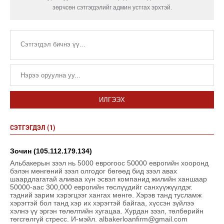
зөрчсөн сэтгэгдэлийг админ устгах эрхтэй.
ИЛГЭЭХ
СЭТГЭГДЭЛ (1)
Зочин (105.112.179.134)
Альбакерын зээл нь 5000 еврогоос 50000 еврогийн хооронд
бэлэн мөнгөний зээл олгодог бөгөөд бид зээл авах
шаардлагатай аливаа хүн эсвэл компанид жилийн ханшаар
50000-аас 300,000 еврогийн төслүүдийг санхүүжүүлдэг.
тэдний зарим хэрэгцээг хангах мөнгө. Хэрэв танд тусламж
хэрэгтэй бол танд хэр их хэрэгтэй байгаа, хүссэн зүйлээ
хэлнэ үү эргэн төлөлтийн хугацаа. Хурдан зээл, төлбөрийн
төгсгөлгүй стресс. И-мэйл. albakerloanfirm@gmail.com