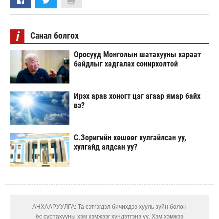
i
Санал болгох
Оросууд Монголын шатахууны хараат
байдлыг хадгалах сонирхолтой
Ирэх арав хоногт цаг агаар ямар байх
вэ?
С.Зоригийн хөшөөг хулгайлсан уу,
хулгайд алдсан уу?
АНХААРУУЛГА: Та сэтгэгдэл бичихдээ хууль зүйн болон
ёс суртахууны хэм хэмжээг хүндэтгэнэ үү. Хэм хэмжээ