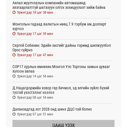
Аялал жуулчлалын компанийн автомашинд
хязгаарлалтгүй шатахуун олгох зохицуулалт хийж байна
Уржигдар 18 цаг 38 мин
Монголын гадаад валютын нөөц 7.9 тэрбум ам.долларт
хүрчээ
Уржигдар 17 цаг 59 мин
Сергей Собянин: Эдийн засгийг дайны горимд шилжүүлбэл
Орос сүйрнэ
Уржигдар 17 цаг 47 мин
COP17 хурлын өмнөхөн Монгол Улс Торгоны замын цувааг
хүлээн авлаа
Уржигдар 14 цаг 54 мин
Д.Нацагдоржийн ховор гар бичмэл, эд өлгийн зүйлс бүхий
тусгай үзэсгэлэнг нээлээ
Уржигдар 08 цаг 54 мин
Даланзадгад хот 2028 онд шинэ ДЦС-тай болно
Уржигдар 07 цаг 51 мин
ЦААШ ҮЗЭХ