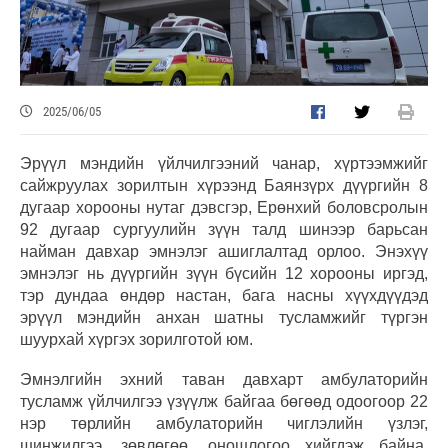
2025/06/05
Эрүүл мэндийн үйлчилгээний чанар, хүртээмжийг
сайжруулах зорилтын хүрээнд Баянзүрх дүүргийн 8
дугаар хорооны нутаг дэвсгэр, Ерөнхий боловсролын
92 дугаар сургуулийн зүүн талд шинээр барьсан
найман давхар эмнэлэг ашиглалтад орлоо. Энэхүү
эмнэлэг нь дүүргийн зүүн бүсийн 12 хорооны иргэд,
тэр дундаа өндөр настан, бага насны хүүхдүүдэд
эрүүл мэндийн анхан шатны тусламжийг түргэн
шуурхай хүргэх зорилготой юм.
Эмнэлгийн эхний таван давхарт амбулаторийн
тусламж үйлчилгээ үзүүлж байгаа бөгөөд одоогоор 22
нэр төрлийн амбулаторийн чиглэлийн үзлэг,
шинжилгээ, зөвлөгөө, оношлогоо хийгдэж байна.