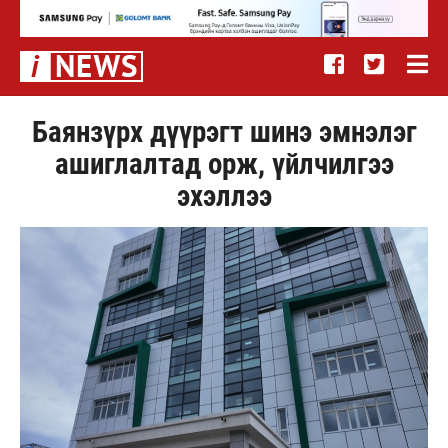
Баянзүрх дүүрэгт шинэ эмнэлэг
ашиглалтад орж, үйлчилгээ
эхэллээ