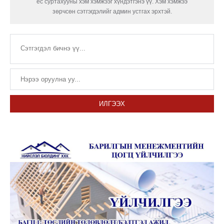
ёс суртахууны хэм хэмжээг хүндэтгэнэ үү. Хэм хэмжээ
зөрчсөн сэтгэгдэлийг админ устгах эрхтэй.
ИЛГЭЭХ