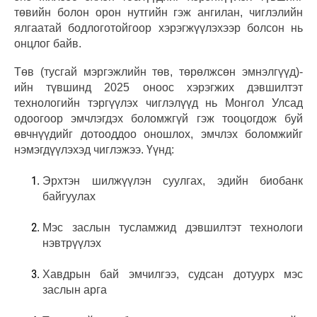
төвийн болон орон нутгийн гэж ангилан, чиглэлийн
ялгаатай бодлоготойгоор хэрэгжүүлэхээр болсон нь
онцлог байв.
Төв (тусгай мэргэжлийн төв, төрөлжсөн эмнэлгүүд)-
ийн түвшинд 2025 оноос хэрэгжих дэвшилтэт
технологийн тэргүүлэх чиглэлүүд нь Монгол Улсад
одоогоор эмчлэгдэх боломжгүй гэж тооцогдож буй
өвчнүүдийг дотооддоо оношлох, эмчлэх боломжийг
нэмэгдүүлэхэд чиглэжээ. Үүнд:
Эрхтэн шилжүүлэн суулгах, эдийн биобанк
байгуулах
Мэс заслын тусламжид дэвшилтэт технологи
нэвтрүүлэх
Хавдрын бай эмчилгээ, судсан дотуурх мэс
заслын арга