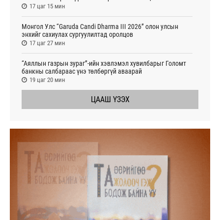
17 цаг 15 мин
Монгол Улс “Garuda Candi Dharma III 2026” олон улсын
энхийг сахиулах сургуулилтад оролцов
17 цаг 27 мин
“Аяллын газрын зураг”-ийн хэвлэмэл хувилбарыг Голомт
банкны салбараас үнэ төлбөргүй аваарай
19 цаг 20 мин
ЦААШ ҮЗЭХ