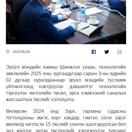
2025/06/04
Эрүүл мэндийн яамны Шинжлэх ухаан, технологийн
зөвлөлийн 2025 оны зургаадугаар сарын 3-ны өдрийн
02 дугаар хуралдаанаар эрүүл мэндийн тусламж
үйлчилгээнд нэвтрүүлэх дэвшилтэт технологийн
тэргүүлэх чиглэлийн төсөл, арга хэмжээний саналын
жагсаалтын төслийг хэлэлцлээ.
Өнгөрсөн 2024 онд Зүрх, тархины судасны
тогтолцооны эмгэг, хорт хавдар, гэмтэл, согог зэрэг
өвчлөлд чиглэсэн 15 төслийг сонгон шалгаруулсан бол
энэ жилээс эхлэн төслүүдийг хэрэгжүүлэх түвшинг