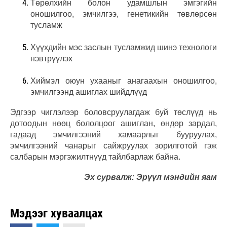
Төрөлхийн болон удамшлын эмгэгийн
оношилгоо, эмчилгээ, генетикийн төвлөрсөн
тусламж
Хүүхдийн мэс заслын тусламжид шинэ технологи
нэвтрүүлэх
Хиймэл оюун ухааныг анагаахын оношилгоо,
эмчилгээнд ашиглах шийдлүүд
Эдгээр чиглэлээр боловсруулагдаж буй төслүүд нь
дотоодын нөөц бололцоог ашиглан, өндөр зардал,
гадаад эмчилгээний хамаарлыг бууруулах,
эмчилгээний чанарыг сайжруулах зорилготой гэж
салбарын мэргэжилтнүүд тайлбарлаж байна.
Эх сурвалж: Эрүүл мэндийн яам
Мэдээг хуваалцах