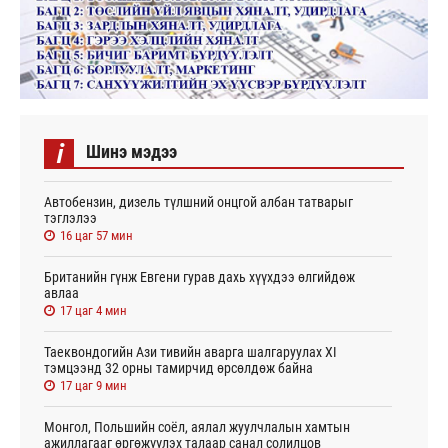
i
Шинэ мэдээ
Автобензин, дизель түлшний онцгой албан татварыг
тэглэлээ
16 цаг 57 мин
Британийн гүнж Евгени гурав дахь хүүхдээ өлгийдөж
авлаа
17 цаг 4 мин
Таеквондогийн Ази тивийн аварга шалгаруулах XI
тэмцээнд 32 орны тамирчид өрсөлдөж байна
17 цаг 9 мин
Монгол, Польшийн соёл, аялал жуулчлалын хамтын
ажиллагааг өргөжүүлэх талаар санал солилцов